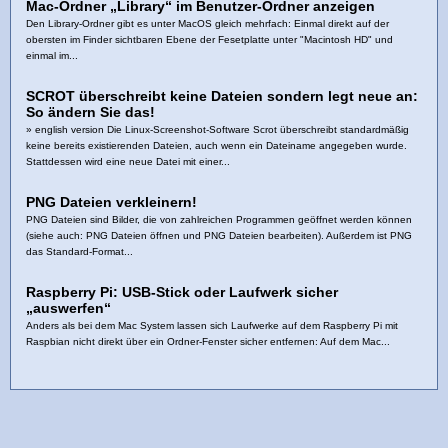
Mac-Ordner „Library“ im Benutzer-Ordner anzeigen
Den Library-Ordner gibt es unter MacOS gleich mehrfach: Einmal direkt auf der
obersten im Finder sichtbaren Ebene der Fesetplatte unter "Macintosh HD" und
einmal im...
SCROT überschreibt keine Dateien sondern legt neue an:
So ändern Sie das!
» english version Die Linux-Screenshot-Software Scrot überschreibt standardmäßig
keine bereits existierenden Dateien, auch wenn ein Dateiname angegeben wurde.
Stattdessen wird eine neue Datei mit einer...
PNG Dateien verkleinern!
PNG Dateien sind Bilder, die von zahlreichen Programmen geöffnet werden können
(siehe auch: PNG Dateien öffnen und PNG Dateien bearbeiten). Außerdem ist PNG
das Standard-Format...
Raspberry Pi: USB-Stick oder Laufwerk sicher
„auswerfen“
Anders als bei dem Mac System lassen sich Laufwerke auf dem Raspberry Pi mit
Raspbian nicht direkt über ein Ordner-Fenster sicher entfernen: Auf dem Mac...