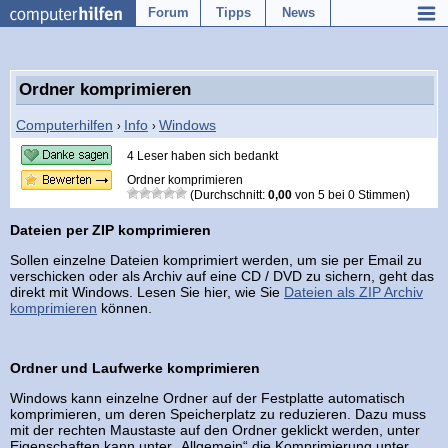
Forum
Tipps
News
Ordner komprimieren
Computerhilfen
Info
Windows
›
›
4 Leser haben sich bedankt
Ordner komprimieren
(Durchschnitt:
0,00
von
5
bei
0
Stimmen)
Dateien per ZIP komprimieren
Sollen einzelne Dateien komprimiert werden, um sie per Email zu
verschicken oder als Archiv auf eine CD / DVD zu sichern, geht das
direkt mit Windows. Lesen Sie hier, wie Sie
Dateien als ZIP Archiv
komprimieren
können.
Ordner und Laufwerke komprimieren
Windows kann einzelne Ordner auf der Festplatte automatisch
komprimieren, um deren Speicherplatz zu reduzieren. Dazu muss
mit der rechten Maustaste auf den Ordner geklickt werden, unter
Eigenschaften kann unter „Allgemein“ die Komprimierung unter