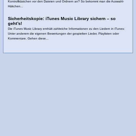
Kontrollkästchen vor den Dateien und Ordnern an? So bekommt man die Auswahl-
Häkchen...
Sicherheitskopie: iTunes Music Library sichern – so
geht’s!
Die iTunes Music Library enthält zahlreiche Informationen zu den Liedern in iTunes:
Unter anderem die eigenen Bewertungen der gespielten Lieder, Playlisten oder
Kommentare. Gehen diese...