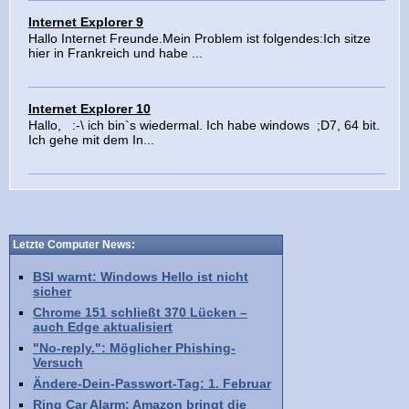
Internet Explorer 9
Hallo Internet Freunde.Mein Problem ist folgendes:Ich sitze
hier in Frankreich und habe ...
Internet Explorer 10
Hallo, :-\ ich bin`s wiedermal. Ich habe windows ;D7, 64 bit.
Ich gehe mit dem In...
Letzte Computer News:
BSI warnt: Windows Hello ist nicht
sicher
Chrome 151 schließt 370 Lücken –
auch Edge aktualisiert
"No-reply.": Möglicher Phishing-
Versuch
Ändere-Dein-Passwort-Tag: 1. Februar
Ring Car Alarm: Amazon bringt die