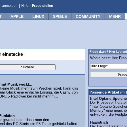
anmelden
|
Hilfe
|
Frage stellen
T
APPLE
LINUX
SPIELE
COMMUNITY
MEHR
Frage dazu? Hier kostenl
r einstecke
Wohin passt Ihre Fra
it Musik weckt...
keine Musik mehr zum Wecken spiel, kann das
um Glück eine einfache Lösung, die Cashy von
Passende Artikel im 
ONOS Radiowecker nicht mehr m...
Intel Optane Speiche
Der Prozessor-Herstell
"Intel Optane Speicher
Memory" eine neue, sc
entwickelt, die Festpl
Funktion
ar geworden ist, dass man den
Haarstrich
nd des PC-Starts die F8-Taste gedrückt halten.
Der Begriff Haarstric