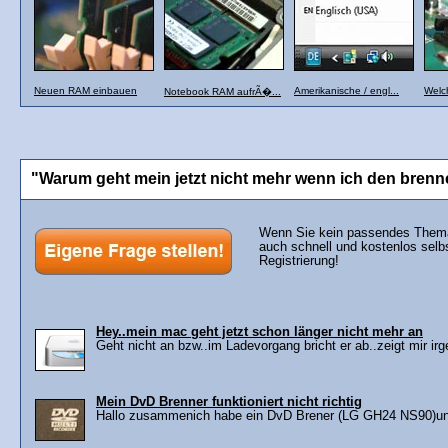
Neuen RAM einbauen
Amerikanische / engl...
Welch
Notebook RAM aufrÃ�...
"Warum geht mein jetzt nicht mehr wenn ich den brenne
Wenn Sie kein passendes Thema 
auch schnell und kostenlos selb
Registrierung!
Hey..mein mac geht jetzt schon länger nicht mehr an
Geht nicht an bzw..im Ladevorgang bricht er ab..zeigt mir i
Mein DvD Brenner funktioniert nicht richtig
Hallo zusammenich habe ein DvD Brener (LG GH24 NS90)und