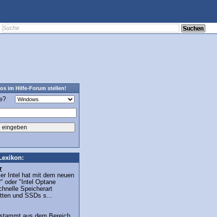
os im Hilfe-Forum stellen!
ge?
Lexikon:
r
er Intel hat mit dem neuen
" oder "Intel Optane
hnelle Speicherart
atten und SSDs s...
h stammt aus dem Bereich