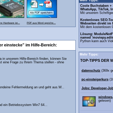
Mehr Tipps:
Coole Buchstaben + S
WhatsApp, TikTok, I
Mit unserem Schriftgen
Kostenloses SEO-Too
e Hardware ist...
PDF aus Word speiche...
Webseiten direkt im
Mit dem kostenlosen 
Lösung: ModuleNotF
named 'moviepy.edit
Python kann auch Vid
r einstecke" im Hilfe-Bereich:
Mehr Tipps:
in unserem Hilfe-Bereich finden, können Sie
TOP-TIPPS DER
st eine Frage zu Ihrem Thema stellen - ohne
datenschutz
(369x g
pc-einsteigerkurs
(1
rgendeine Fehlermeldung an und geht aus.W...
Jobs: Developer-Jo
windows-
gelesen)
 ein Betriebssystem Win7 64...