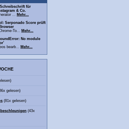
chreibschrift für
nstagram & Co.
erator ...
Mehr...
l: Serponado Score prüft
 Browser
Chrome-To...
Mehr...
oundError: No module
or'
eos bearb...
Mehr...
 WOCHE
elesen)
86x gelesen)
bs
(81x gelesen)
beschleunigen
(43x