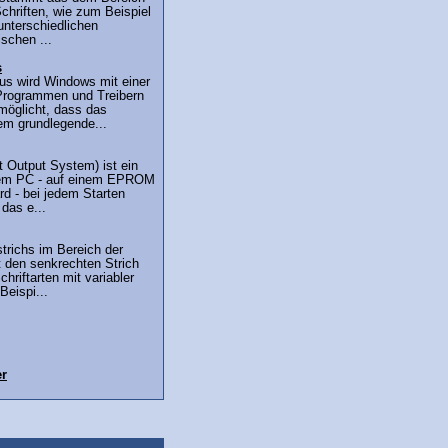
chriften, wie zum Beispiel
 unterschiedlichen
ischen ...
s
us wird Windows mit einer
Programmen und Treibern
möglicht, dass das
em grundlegende...
 Output System) ist ein
dem PC - auf einem EPROM
d - bei jedem Starten
 das e...
trichs im Bereich der
t den senkrechten Strich
hriftarten mit variabler
Beispi...
er