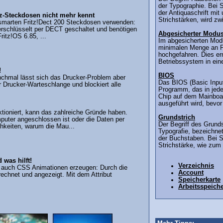
der Typographie. Bei S
der Antiquaschrift mit
z-Steckdosen nicht mehr kennt
Strichstärken, wird zw
 smarten Fritz!Dect 200 Steckdosen verwenden:
erschlüsselt per DECT geschaltet und benötigen
Abgesicherter Modu
ritz!OS 6.85, ...
Im abgesicherten Mod
minimalen Menge an 
hochgefahren. Dies er
Betriebssystem in ein
!
BIOS
nchmal lässt sich das Drucker-Problem aber
Das BIOS (Basic Input
r Drucker-Warteschlange und blockiert alle
Programm, das in je
Chip auf dem Mainboar
ausgeführt wird, bevor
ktioniert, kann das zahlreiche Gründe haben.
Grundstrich
uter angeschlossen ist oder die Daten per
Der Begriff des Grunds
chkeiten, warum die Mau...
Typografie, bezeichne
der Buchstaben. Bei Sc
Strichstärke, wie zum 
 was hilft!
Verzeichnis
d auch CSS Animationen erzeugen: Durch die
Account
chnet und angezeigt. Mit dem Attribut
Speicherkarte
Arbeitsspeich