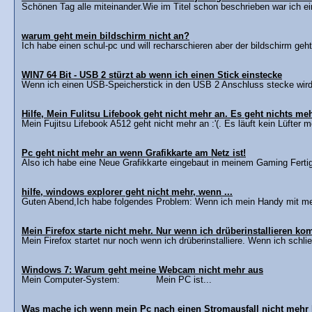
Schönen Tag alle miteinander.Wie im Titel schon beschrieben war ich e
warum geht mein bildschirm nicht an?
Ich habe einen schul-pc und will recharschieren aber der bildschirm geht 
WIN7 64 Bit - USB 2 stürzt ab wenn ich einen Stick einstecke
Wenn ich einen USB-Speicherstick in den USB 2 Anschluss stecke wird e
Hilfe, Mein Fulitsu Lifebook geht nicht mehr an. Es geht nichts mehr
Mein Fujitsu Lifebook A512 geht nicht mehr an :'(. Es läuft kein Lüfter 
Pc geht nicht mehr an wenn Grafikkarte am Netz ist!
Also ich habe eine Neue Grafikkarte eingebaut in meinem Gaming Fertigp
hilfe, windows explorer geht nicht mehr, wenn ...
Guten Abend,Ich habe folgendes Problem: Wenn ich mein Handy mit me
Mein Firefox starte nicht mehr. Nur wenn ich drüberinstallieren ko
Mein Firefox startet nur noch wenn ich drüberinstalliere. Wenn ich schl
Windows 7: Warum geht meine Webcam nicht mehr aus
Mein Computer-System: Mein PC ist...
Was mache ich wenn mein Pc nach einen Stromausfall nicht mehr