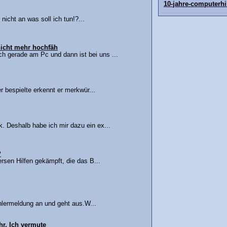
10-jahre-computerhi
nicht an was soll ich tun!?...
icht mehr hochfäh
h gerade am Pc und dann ist bei uns ...
 bespielte erkennt er merkwür...
 Deshalb habe ich mir dazu ein ex...
?
sen Hilfen gekämpft, die das B...
ehlermeldung an und geht aus.W...
hr, Ich vermute