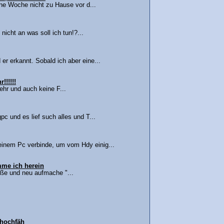
ine Woche nicht zu Hause vor d...
nicht an was soll ich tun!?...
r erkannt. Sobald ich aber eine...
!!!!!!
mehr und auch keine F...
c und es lief such alles und T...
inem Pc verbinde, um vom Hdy einig...
mme ich herein
ieße und neu aufmache "...
 hochfäh