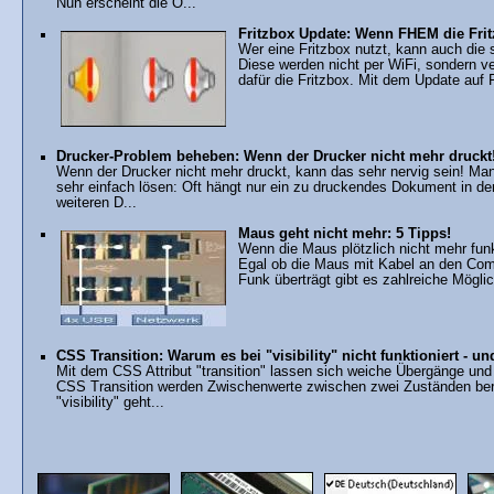
Nun erscheint die O...
Fritzbox Update: Wenn FHEM die Frit
Wer eine Fritzbox nutzt, kann auch die
Diese werden nicht per WiFi, sondern v
dafür die Fritzbox. Mit dem Update auf F
Drucker-Problem beheben: Wenn der Drucker nicht mehr druckt
Wenn der Drucker nicht mehr druckt, kann das sehr nervig sein! Ma
sehr einfach lösen: Oft hängt nur ein zu druckendes Dokument in de
weiteren D...
Maus geht nicht mehr: 5 Tipps!
Wenn die Maus plötzlich nicht mehr fun
Egal ob die Maus mit Kabel an den Comp
Funk überträgt gibt es zahlreiche Mögli
CSS Transition: Warum es bei "visibility" nicht funktioniert - und
Mit dem CSS Attribut "transition" lassen sich weiche Übergänge un
CSS Transition werden Zwischenwerte zwischen zwei Zuständen bere
"visibility" geht...