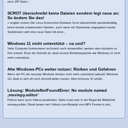
einer ZIP Datei...
SCROT überschreibt keine Dateien sondern legt neue an:
So ändern Sie das!
» english version Die Linux-Screenshot-Software Scrot überschreibt standardmäßig
keine bereits existierenden Dateien, auch wenn ein Dateiname angegeben wurde.
Stattdessen wird eine neue Datei mit einer...
Windows 11 nicht unterstützt – na und?
Viele Computer funktionieren technisch noch einwandfrei, werden aber trotzdem zu
früh ersetzt. Einer der Gründe ist, dass neuere Betriebssysteme wie Windows 11 nicht
mehr unterstützt...
Alte Windows-PCs weiter nutzen: Risiken und Gefahren
Wenn der PC die neueste Windows Version nicht mehr unterstützt (aktuell: Windows
11), lässt er sich oft noch sinnvoll weiter nutzen. Aber Achtung: Er erhält...
Lösung: ModuleNotFoundError: No module named
‚moviepy.editor‘
Python kann auch Videos bearbeiten: Dafür nutzt man in der Regel die Bibliothek
moviepy.editor. Damit lassen sich Videos zum Beispiel vom MP4 Format in das...