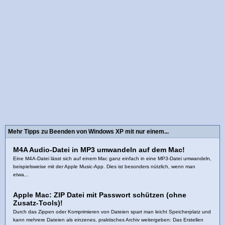
Mehr Tipps zu Beenden von Windows XP mit nur einem...
M4A Audio-Datei in MP3 umwandeln auf dem Mac!
Eine M4A-Datei lässt sich auf einem Mac ganz einfach in eine MP3-Datei umwandeln,
beispielsweise mit der Apple Music-App. Dies ist besonders nützlich, wenn man
etwa...
Apple Mac: ZIP Datei mit Passwort schützen (ohne
Zusatz-Tools)!
Durch das Zippen oder Komprimieren von Dateien spart man leicht Speicherplatz und
kann mehrere Dateien als einzenes, praktisches Archiv weitergeben: Das Erstellen