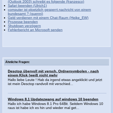
(Outlook 2003) schreibt es folgende (franzesco)
Safari beenden (Ulrich1)
computer ist ploetzlich gesperrt.nachricht von einem
bundesamt ? (guenni)
Geld verdienen mit einem Chat-Raum (Heike_EW)
Prozesse beenden
Shutdown verzögern
Fehlerbericht an Microsoft senden
Ähnliche Fragen:
Desctop übervoll mit versch. Ordnersymbolen - nach
einem Klick (weiß nicht mehr
Hallo liebe Leute ! Hab da irgend etwas angeklickt und jetzt
ist mein Desctop randvoll mit verschied...
Windows 8.1 Updatezwang auf windows 10 beenden
Hallo ich habe Windows 8.1 Pro 64Bit. Seitdem Windows 10
raus ist habe ich es hin und wieder mal get...