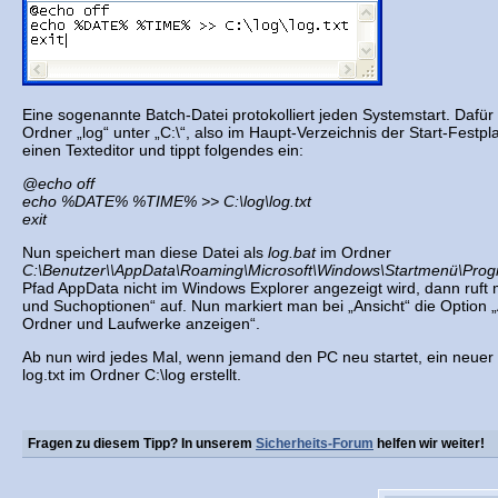
Eine sogenannte Batch-Datei protokolliert jeden Systemstart. Dafür
Ordner „log“ unter „C:\“, also im Haupt-Verzeichnis der Start-Festp
einen Texteditor und tippt folgendes ein:
@echo off
echo %DATE% %TIME% >> C:\log\log.txt
exit
Nun speichert man diese Datei als
log.bat
im Ordner
C:\Benutzer\
\AppData\Roaming\Microsoft\Windows\Startmenü\Prog
Pfad AppData nicht im Windows Explorer angezeigt wird, dann ruft
und Suchoptionen“ auf. Nun markiert man bei „Ansicht“ die Option 
Ordner und Laufwerke anzeigen“.
Ab nun wird jedes Mal, wenn jemand den PC neu startet, ein neuer E
log.txt im Ordner C:\log erstellt.
Fragen zu diesem Tipp? In unserem
Sicherheits-Forum
helfen wir weiter!