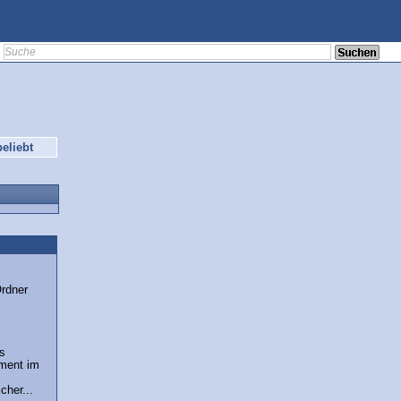
eliebt
rdner
s
ement im
cher...