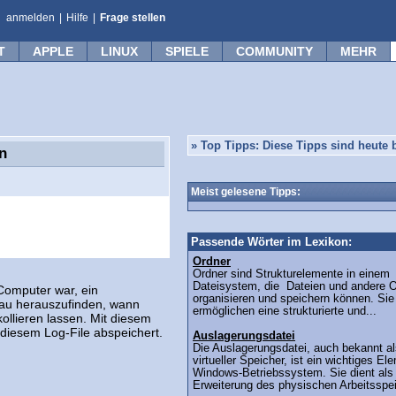
anmelden
|
Hilfe
|
Frage stellen
T
APPLE
LINUX
SPIELE
COMMUNITY
MEHR
»
Top Tipps: Diese Tipps sind heute b
n
Meist gelesene Tipps:
Passende Wörter im Lexikon:
Ordner
Ordner sind Strukturelemente in einem
Dateisystem, die Dateien und andere O
omputer war, ein
organisieren und speichern können. Sie
nau herauszufinden, wann
ermöglichen eine strukturierte und...
ollieren lassen. Mit diesem
n diesem Log-File abspeichert.
Auslagerungsdatei
Die Auslagerungsdatei, auch bekannt al
virtueller Speicher, ist ein wichtiges El
Windows-Betriebssystem. Sie dient als
Erweiterung des physischen Arbeitsspei