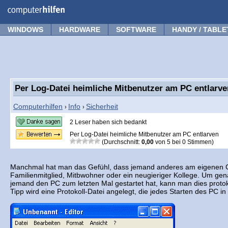
Forum
Tipps
News
Frage stellen
WINDOWS
HARDWARE
SOFTWARE
HANDY / TABLE
Per Log-Datei heimliche Mitbenutzer am PC entlarve
Computerhilfen
Info
Sicherheit
›
›
2 Leser haben sich bedankt
Per Log-Datei heimliche Mitbenutzer am PC entlarven
(Durchschnitt:
0,00
von
5
bei
0
Stimmen)
Manchmal hat man das Gefühl, dass jemand anderes am eigenen C
Familienmitglied, Mitbwohner oder ein neugieriger Kollege. Um ge
jemand den PC zum letzten Mal gestartet hat, kann man dies protok
Tipp wird eine Protokoll-Datei angelegt, die jedes Starten des PC i