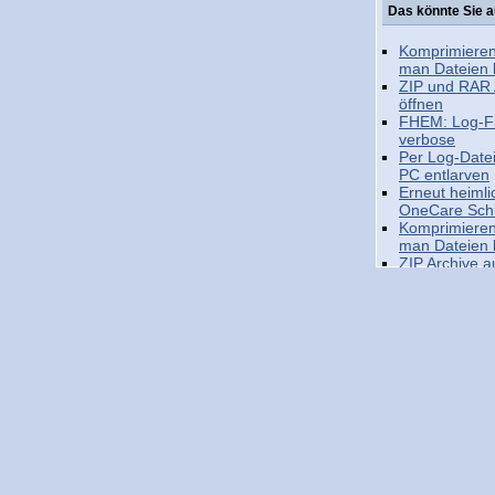
Das könnte Sie a
Komprimieren
man Dateien k
ZIP und RAR 
öffnen
FHEM: Log-Fil
verbose
Per Log-Date
PC entlarven
Erneut heiml
OneCare Sch
Komprimieren
man Dateien k
ZIP Archive 
erstellen