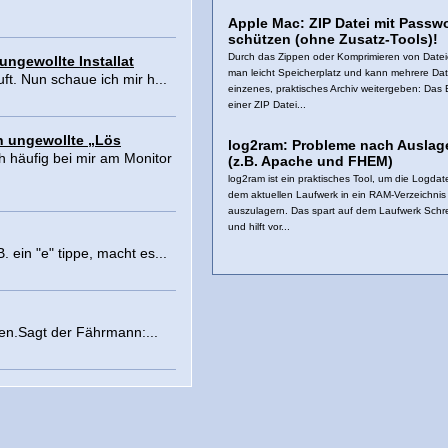
Apple Mac: ZIP Datei mit Passwo
schützen (ohne Zusatz-Tools)!
Durch das Zippen oder Komprimieren von Datei
ungewollte Installat
man leicht Speicherplatz und kann mehrere Dat
ft. Nun schaue ich mir h...
einzenes, praktisches Archiv weitergeben: Das E
einer ZIP Datei...
in ungewollte „Lös
log2ram: Probleme nach Auslag
h häufig bei mir am Monitor
(z.B. Apache und FHEM)
log2ram ist ein praktisches Tool, um die Logda
dem aktuellen Laufwerk in ein RAM-Verzeichnis
auszulagern. Das spart auf dem Laufwerk Schre
und hilft vor...
. ein "e" tippe, macht es...
en.Sagt der Fährmann:...