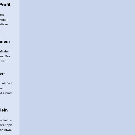
rofil-
mms
legten
 diese
einem
efinden,
ien: Das
der...
er-
 mehrfach:
aren
nd einmal
deln
infach in
der Apple
an etwa...