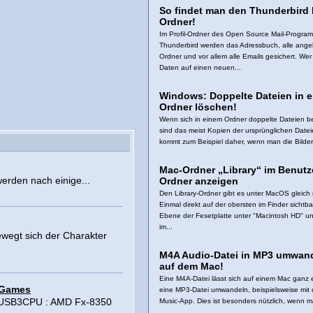
So findet man den Thunderbird P
Ordner!
Im Profil-Ordner des Open Source Mail-Progra
Thunderbird werden das Adressbuch, alle ange
Ordner und vor allem alle Emails gesichert. Wer
Daten auf einen neuen...
Windows: Doppelte Dateien in 
Ordner löschen!
Wenn sich in einem Ordner doppelte Dateien b
sind das meist Kopien der ursprünglichen Date
kommt zum Beispiel daher, wenn man die Bilder 
Mac-Ordner „Library“ im Benutz
werden nach einige...
Ordner anzeigen
Den Library-Ordner gibt es unter MacOS gleich
Einmal direkt auf der obersten im Finder sichtb
Ebene der Fesetplatte unter "Macintosh HD" u
im...
wegt sich der Charakter
M4A Audio-Datei in MP3 umwan
auf dem Mac!
Eine M4A-Datei lässt sich auf einem Mac ganz e
 Games
eine MP3-Datei umwandeln, beispielsweise mit 
e/USB3CPU : AMD Fx-8350
Music-App. Dies ist besonders nützlich, wenn m