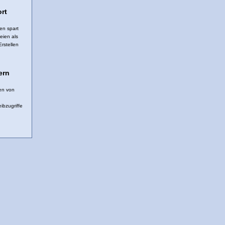
rt
en spart
eien als
rstellen
ern
ten von
ibzugriffe