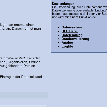
Dateiendungen
Die Dateiendung, auch Dateinamenerwe
Dateierweiterung oder einfach "Endung"
besteht aus meistens drei oder vier Bu
und wird mit einem Punkt an de...
 legt man erstmal einen
Dateisystem
latte, an. Danach öffnet man
DLL Datei
Dateiendung
Dateierweiterung
Analog
Logfile
ramme\Autostart
. Falls der
 man „Organisieren, Ordner-
„Ausgeblendete Dateien,
intrag in der Protokolldatei