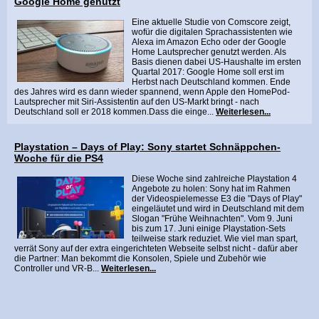
Google Home genutzt
Eine aktuelle Studie von Comscore zeigt,
wofür die digitalen Sprachassistenten wie
Alexa im Amazon Echo oder der Google
Home Lautsprecher genutzt werden. Als
Basis dienen dabei US-Haushalte im ersten
Quartal 2017: Google Home soll erst im
Herbst nach Deutschland kommen. Ende
des Jahres wird es dann wieder spannend, wenn Apple den HomePod-
Lautsprecher mit Siri-Assistentin auf den US-Markt bringt - nach
Deutschland soll er 2018 kommen.Dass die einge...
Weiterlesen...
Playstation – Days of Play: Sony startet Schnäppchen-
Woche für die PS4
Diese Woche sind zahlreiche Playstation 4
Angebote zu holen: Sony hat im Rahmen
der Videospielemesse E3 die "Days of Play"
eingeläutet und wird in Deutschland mit dem
Slogan "Frühe Weihnachten". Vom 9. Juni
bis zum 17. Juni einige Playstation-Sets
teilweise stark reduziet. Wie viel man spart,
verrät Sony auf der extra eingerichteten Webseite selbst nicht - dafür aber
die Partner: Man bekommt die Konsolen, Spiele und Zubehör wie
Controller und VR-B...
Weiterlesen...