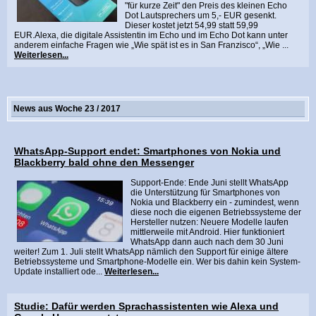
"für kurze Zeit" den Preis des kleinen Echo
Dot Lautsprechers um 5,- EUR gesenkt.
Dieser kostet jetzt 54,99 statt 59,99
EUR.Alexa, die digitale Assistentin im Echo und im Echo Dot kann unter
anderem einfache Fragen wie „Wie spät ist es in San Franzisco“, „Wie ...
Weiterlesen...
News aus Woche 23 / 2017
WhatsApp-Support endet: Smartphones von Nokia und
Blackberry bald ohne den Messenger
Support-Ende: Ende Juni stellt WhatsApp
die Unterstützung für Smartphones von
Nokia und Blackberry ein - zumindest, wenn
diese noch die eigenen Betriebssysteme der
Hersteller nutzen: Neuere Modelle laufen
mittlerweile mit Android. Hier funktioniert
WhatsApp dann auch nach dem 30 Juni
weiter! Zum 1. Juli stellt WhatsApp nämlich den Support für einige ältere
Betriebssysteme und Smartphone-Modelle ein. Wer bis dahin kein System-
Update installiert ode...
Weiterlesen...
Studie: Dafür werden Sprachassistenten wie Alexa und