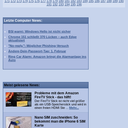
171
172
173
174
175
176
177
178
179
180
181
182
183
184
185
186
187
188
189
190
191
192
193
194
195
196
Letzte Computer News:
BSI warnt: Windows Hello ist nicht sicher
Chrome 151 schließt 370 Lücken – auch Edge
aktualisiert
"No-reply.": Möglicher Phishing-Versuch
Ändere-Dein-Passwort-Tag: 1. Februar
Ring Car Alarm: Amazon bringt die Alarmanlage ins
Auto
Meist gelesene News:
Probleme mit dem Amazon
FireTV Stick - das hilft!
Der FireTV Stick ist nicht viel größer
als ein USB-Speicherstick und wird in
einen freien HDMI Ste ...
Mehr...
Nano SIM zuschneiden: So
bekommt man die iPhone 6 SIM
Karte