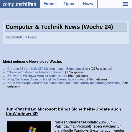
Forum
Tipps
News
Computer & Technik News (Woche 24)
Compterhilfen
»
News
Meist gelesene News diese Woche:
Chrome 151 schließt 350 Lücken – auch Edge aktualisiert
(217x gelesen)
"No-reply.": Möglicher Phishing-Versuch
(176x gelesen)
BSI warnt: Windows Hello ist nicht sicher
(156x gelesen)
Ring Car Alarm: Amazon bringt die Alarmanlage ins Auto
(75x gelesen)
Neue WhatsApp Version: So macht man Texte fett, kursiv und durchgestrichen!
(63x
gelesen)
Juni-Patchday: Microsoft bringt Sicherheits-Update auch
für Windows XP
Neues Sicherheits-Update: Zum Juni-
Patchday hat Microsoft neben Patches für
die aktuelle Windows-Systeme auch wieder