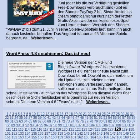
Juni (oder bis die zur Verfügung gestellten
Free-Downloads verbraucht sind) gibt es
den Shooter PayDay 2 bei Steam kostenlos.
Steam bringt damit nur kurz nach der letzten
Gratis-Aktion wieder ein kostenloses Spiel
zum Herunterladen: Wer sich den Shooter
"PayDay 2" bis zum 21. Juni in seine Spiele-Bibliothek lädt, kann ihn auch
danach kostenlos behalten. Das Angebot ist aber auf 5 Millionen Spiele
begrenzt, da...
Weiterlesen...
WordPress 4.8 erschienen: Das ist neu!
Die neue Version der CMS- und
Blogsoftware "Wordpress" ist erschienen:
Wordpress 4.8 steht seit heute Nacht zum
Download bereit. Obwohl es sich hierbei um
ein Update mit zahlreichen neuen
Funktionen und Verbesserungen handelt,
sollte man es auch aus Sicherheitsgründen
schnell installieren - auch wenn das Wordpress Team diesmal nichts über
geschlossene Sicherheitslücken im Blogeintrag zur neuen Version
schreibt.Die neue Version 4.8 "Evans" nach J...
Weiterlesen...
1
2
3
4
5
6
7
8
9
10
11
12
13
14
15
16
17
18
19
20
21
22
23
24
25
26
27
28
29
30
31
32
33
34
35
36
37
38
39
40
41
42
43
44
45
46
47
48
49
50
51
52
53
54
55
56
57
58
59
60
61
62
63
64
65
66
67
68
69
70
71
72
73
74
75
76
77
78
79
80
81
82
83
84
85
86
87
88
89
90
91
92
93
94
95
96
97
98
99
100
101
102
103
104
105
106
107
108
109
110
128
111
112
113
114
115
116
117
118
119
120
121
122
123
124
125
126
127
129
130
131
132
133
134
135
136
137
138
139
140
141
142
143
144
145
146
147
148
149
150
151
152
153
154
155
156
157
158
159
160
161
162
163
164
165
166
167
168
169
170