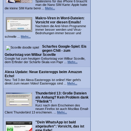
Spätestens für das iPhone 6 braucht
man die Nano SIM Karte: Apple hatte
die kleine SIM Karte berei ...
Mehr...
Makro-Viren in Word-Dateien:
Vorsicht vor diesen Emails!
Nachdem die Anti-Viren Programme
immer besser werden und Virus-
Bedrohungen immer besser und
schnelle ...
Mehr...
Scharfes Google-Spiel: Eis
gegen Chili - zum
Geburtstag von Wilbur Scoville
Google hat zum heutigen Geburtstag von Wilbur Scoville,
dem Erfinder der Schärfe-Skala von Papr ...
Mehr...
Alexa Update: Neue Eastereggs beim Amazon
Echo!
Neu: Teil 3 der Alexa Eastereggs ist online! Hier geht's
direkt zum neuen Video! Eastereggs sind ...
Mehr...
Thunderbird 13: Große Dateien
als Anhang? Kein Problem dank
"Filelink"!
Kurz nach dem Erscheinen des
neuen Firefox ist auch Mozillas Email-
Client Thunderbird 13 erschienen. ...
Mehr...
"Dein WhatsApp ist bald
abgelaufen": Vorsicht, das ist
eine Falle!