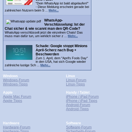
"Dein WhatsApp ist bald abgelaufen!"
- Diese Meldung erscheint gerade bei
zahlreichen Nutzern beim S ...
Mehr...
WhatsApp-
Verschlüsselung: Ist der
Chat sicher & wie scannt man den QR-Code?
WhatsApp verschlüsselt jetzt die einzelnen Chats! Das
muss man dafür tun, um wirklich sicher z ...
Mehr...
Schade: Google stoppt Minions
April-Scherz nach Bug +
Beschwerden
Zum 1. April, dem "April's Fools Day"
in den USA, hat sich Google wieder
zahlreiche lustige Sch ...
Mehr...
Windows
Linux
Windows-Forum
Linux-Forum
Windows-Tipps
Linux-Tipps
Apple
Handy / Tablet
Apple Mac Forum
iPhone / iPad Forum
Apple Tipps
iPhone / iPad Tipps
Android-Forum
Android-Tipps
Hardware
Software
Hardware-Forum
Software-Forum
Hardware-Tipps
Sicherheits-Forum