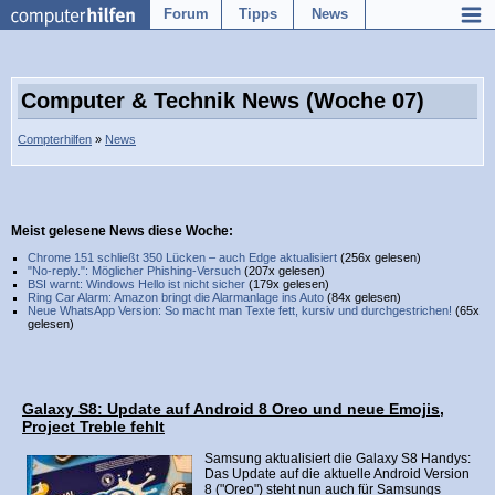
Forum
Tipps
News
Computer & Technik News (Woche 07)
Compterhilfen
»
News
Meist gelesene News diese Woche:
Chrome 151 schließt 350 Lücken – auch Edge aktualisiert
(256x gelesen)
"No-reply.": Möglicher Phishing-Versuch
(207x gelesen)
BSI warnt: Windows Hello ist nicht sicher
(179x gelesen)
Ring Car Alarm: Amazon bringt die Alarmanlage ins Auto
(84x gelesen)
Neue WhatsApp Version: So macht man Texte fett, kursiv und durchgestrichen!
(65x
gelesen)
Galaxy S8: Update auf Android 8 Oreo und neue Emojis,
Project Treble fehlt
Samsung aktualisiert die Galaxy S8 Handys:
Das Update auf die aktuelle Android Version
8 ("Oreo") steht nun auch für Samsungs