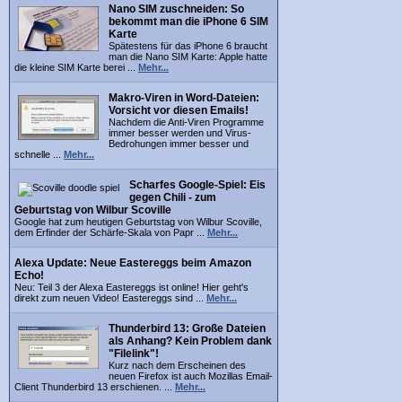
Nano SIM zuschneiden: So
bekommt man die iPhone 6 SIM
Karte
Spätestens für das iPhone 6 braucht
man die Nano SIM Karte: Apple hatte
die kleine SIM Karte berei ...
Mehr...
Makro-Viren in Word-Dateien:
Vorsicht vor diesen Emails!
Nachdem die Anti-Viren Programme
immer besser werden und Virus-
Bedrohungen immer besser und
schnelle ...
Mehr...
Scharfes Google-Spiel: Eis
gegen Chili - zum
Geburtstag von Wilbur Scoville
Google hat zum heutigen Geburtstag von Wilbur Scoville,
dem Erfinder der Schärfe-Skala von Papr ...
Mehr...
Alexa Update: Neue Eastereggs beim Amazon
Echo!
Neu: Teil 3 der Alexa Eastereggs ist online! Hier geht's
direkt zum neuen Video! Eastereggs sind ...
Mehr...
Thunderbird 13: Große Dateien
als Anhang? Kein Problem dank
"Filelink"!
Kurz nach dem Erscheinen des
neuen Firefox ist auch Mozillas Email-
Client Thunderbird 13 erschienen. ...
Mehr...