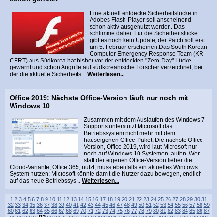
Eine aktuell entdecke Sicherheitslücke in
Adobes Flash-Player soll anscheinend
schon aktiv ausgenutzt werden. Das
schlimme dabei: Für die Sicherheitslücke
gibt es noch kein Update, der Patch soll erst
am 5. Februar erscheinen.Das South Korean
Computer Emergency Response Team (KR-
CERT) aus Südkorea hat bisher vor der entdeckten "Zero-Day" Lücke
gewarnt und schon Angriffe auf südkoreanische Forscher verzeichnet, bei
der die aktuelle Sicherheits...
Weiterlesen...
Office 2019: Nächste Office-Version läuft nur noch mit
Windows 10
Zusammen mit dem Auslaufen des Windows 7
Supports unterstützt Microsoft das
Betriebssystem nicht mehr mit dem
hauseigenen Office-Paket: Die nächste Office
Version, Office 2019, wird laut Microsoft nur
noch auf Windows 10 Systemen laufen. Wer
statt der eigenen Office-Version lieber die
Cloud-Variante, Office 365, nutzt, muss ebenfalls ein aktuelles Windows
System nutzen: Microsoft könnte damit die Nutzer dazu bewegen, endlich
auf das neue Betriebssys...
Weiterlesen...
1
2
3
4
5
6
7
8
9
10
11
12
13
14
15
16
17
18
19
20
21
22
23
24
25
26
27
28
29
30
31
32
33
34
35
36
37
38
39
40
41
42
43
44
45
46
47
48
49
50
51
52
53
54
55
56
57
58
59
60
61
62
63
64
65
66
67
68
69
70
71
72
73
74
75
76
77
78
79
80
81
82
83
84
85
86
87