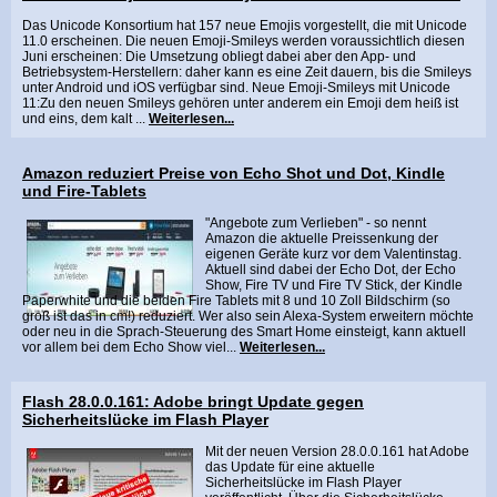
Das Unicode Konsortium hat 157 neue Emojis vorgestellt, die mit Unicode
11.0 erscheinen. Die neuen Emoji-Smileys werden voraussichtlich diesen
Juni erscheinen: Die Umsetzung obliegt dabei aber den App- und
Betriebsystem-Herstellern: daher kann es eine Zeit dauern, bis die Smileys
unter Android und iOS verfügbar sind. Neue Emoji-Smileys mit Unicode
11:Zu den neuen Smileys gehören unter anderem ein Emoji dem heiß ist
und eins, dem kalt ...
Weiterlesen...
Amazon reduziert Preise von Echo Shot und Dot, Kindle
und Fire-Tablets
"Angebote zum Verlieben" - so nennt
Amazon die aktuelle Preissenkung der
eigenen Geräte kurz vor dem Valentinstag.
Aktuell sind dabei der Echo Dot, der Echo
Show, Fire TV und Fire TV Stick, der Kindle
Paperwhite und die beiden Fire Tablets mit 8 und 10 Zoll Bildschirm (so
groß ist das in cm!) reduziert. Wer also sein Alexa-System erweitern möchte
oder neu in die Sprach-Steuerung des Smart Home einsteigt, kann aktuell
vor allem bei dem Echo Show viel...
Weiterlesen...
Flash 28.0.0.161: Adobe bringt Update gegen
Sicherheitslücke im Flash Player
Mit der neuen Version 28.0.0.161 hat Adobe
das Update für eine aktuelle
Sicherheitslücke im Flash Player