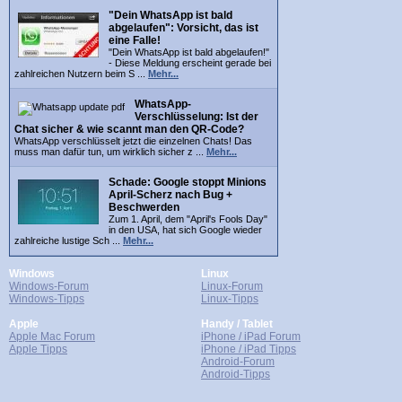
"Dein WhatsApp ist bald
abgelaufen": Vorsicht, das ist
eine Falle!
"Dein WhatsApp ist bald abgelaufen!"
- Diese Meldung erscheint gerade bei
zahlreichen Nutzern beim S ...
Mehr...
WhatsApp-
Verschlüsselung: Ist der
Chat sicher & wie scannt man den QR-Code?
WhatsApp verschlüsselt jetzt die einzelnen Chats! Das
muss man dafür tun, um wirklich sicher z ...
Mehr...
Schade: Google stoppt Minions
April-Scherz nach Bug +
Beschwerden
Zum 1. April, dem "April's Fools Day"
in den USA, hat sich Google wieder
zahlreiche lustige Sch ...
Mehr...
Windows
Linux
Windows-Forum
Linux-Forum
Windows-Tipps
Linux-Tipps
Apple
Handy / Tablet
Apple Mac Forum
iPhone / iPad Forum
Apple Tipps
iPhone / iPad Tipps
Android-Forum
Android-Tipps