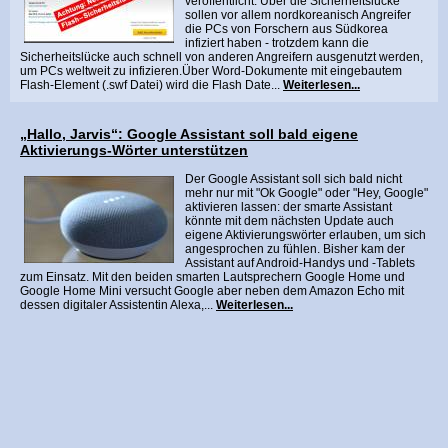
veröffentlicht. Über die Sicherheitslücke
sollen vor allem nordkoreanisch Angreifer
die PCs von Forschern aus Südkorea
infiziert haben - trotzdem kann die
Sicherheitslücke auch schnell von anderen Angreifern ausgenutzt werden,
um PCs weltweit zu infizieren.Über Word-Dokumente mit eingebautem
Flash-Element (.swf Datei) wird die Flash Date...
Weiterlesen...
„Hallo, Jarvis“: Google Assistant soll bald eigene
Aktivierungs-Wörter unterstützen
Der Google Assistant soll sich bald nicht
mehr nur mit "Ok Google" oder "Hey, Google"
aktivieren lassen: der smarte Assistant
könnte mit dem nächsten Update auch
eigene Aktivierungswörter erlauben, um sich
angesprochen zu fühlen. Bisher kam der
Assistant auf Android-Handys und -Tablets
zum Einsatz. Mit den beiden smarten Lautsprechern Google Home und
Google Home Mini versucht Google aber neben dem Amazon Echo mit
dessen digitaler Assistentin Alexa,...
Weiterlesen...