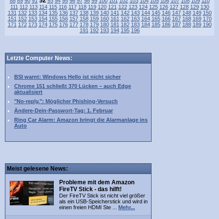
92
88
89
90
91
93
94
95
96
97
98
99
100
101
102
103
104
105
106
107
108
109
110
111
112
113
114
115
116
117
118
119
120
121
122
123
124
125
126
127
128
129
130
131
132
133
134
135
136
137
138
139
140
141
142
143
144
145
146
147
148
149
150
151
152
153
154
155
156
157
158
159
160
161
162
163
164
165
166
167
168
169
170
171
172
173
174
175
176
177
178
179
180
181
182
183
184
185
186
187
188
189
190
191
192
193
194
195
196
Letzte Computer News:
BSI warnt: Windows Hello ist nicht sicher
Chrome 151 schließt 370 Lücken – auch Edge
aktualisiert
"No-reply.": Möglicher Phishing-Versuch
Ändere-Dein-Passwort-Tag: 1. Februar
Ring Car Alarm: Amazon bringt die Alarmanlage ins
Auto
Meist gelesene News:
Probleme mit dem Amazon
FireTV Stick - das hilft!
Der FireTV Stick ist nicht viel größer
als ein USB-Speicherstick und wird in
einen freien HDMI Ste ...
Mehr...