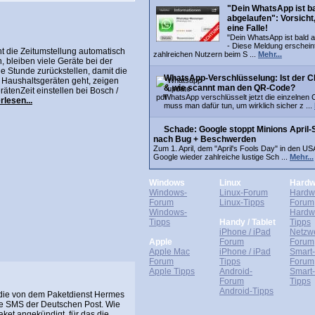
"Dein WhatsApp ist b
abgelaufen": Vorsicht,
eine Falle!
"Dein WhatsApp ist bald a
- Diese Meldung erschein
 die Zeitumstellung automatisch
zahlreichen Nutzern beim S ...
Mehr...
bleiben viele Geräte bei der
e Stunde zurückstellen, damit die
WhatsApp-Verschlüsselung: Ist der C
 Haushaltsgeräten geht, zeigen
& wie scannt man den QR-Code?
rätenZeit einstellen bei Bosch /
WhatsApp verschlüsselt jetzt die einzelnen 
rlesen...
muss man dafür tun, um wirklich sicher z ...
Schade: Google stoppt Minions April-
nach Bug + Beschwerden
Zum 1. April, dem "April's Fools Day" in den US
Google wieder zahlreiche lustige Sch ...
Mehr...
Windows
Linux
Hardw
Windows-
Linux-Forum
Hardw
Forum
Linux-Tipps
Forum
Windows-
Hardw
Tipps
Handy / Tablet
Tipps
iPhone / iPad
Netzw
Apple
Forum
Forum
Apple Mac
iPhone / iPad
Smart
Forum
Tipps
Forum
Apple Tipps
Android-
Smart
Forum
Tipps
Android-Tipps
die von dem Paketdienst Hermes
he SMS der Deutschen Post. Wie
aket angekündigt, für das die