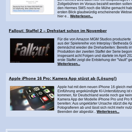
Zollgebühren im Voraus bezahlt werden sollen
den Hermes SMS noch die Mühe gemacht habe
ersten Blick glaubwürdig erscheinende Websei
hier e...
Weiterlesen...
Fallout: Staffel 2 – Drehstart schon im November
Für die von Amazon MGM Studios produzierte Se
aus der Spielereihe von Interplay / Bethesda G
demnächst wieder die Dreharbeiten: Bereits i
Produktion der zweiten Staffel der Serie bego
insgesamt acht Folgen und startete im April 
erste Staffel zeigt die Entstehung der "Vault"
Weiterlesen...
Apple iPhone 16 Pro: Kamera App stürzt ab (Lösung!)
Apple hat mit dem neuen iPhone 16 gleich me
Einführung angekündigte KI-Unterstützung ist ni
kommen, für Deutschland wurde noch gar kein
Kamera App der Modelle iPhone Pro und Pro 
bereiten: Aus ungeklärter Ursache stürzt die Ap
Fotografieren ab und lässt sich nicht mehr nut
Beenden der abgestür...
Weiterlesen...