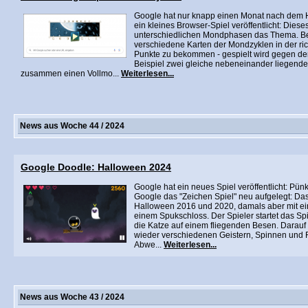
Google hat nur knapp einen Monat nach dem
ein kleines Browser-Spiel veröffentlicht: Dies
unterschiedlichen Mondphasen das Thema. B
verschiedene Karten der Mondzyklen in der ri
Punkte zu bekommen - gespielt wird gegen d
Beispiel zwei gleiche nebeneinander liegende 
zusammen einen Vollmo...
Weiterlesen...
News aus Woche 44 / 2024
Google Doodle: Halloween 2024
Google hat ein neues Spiel veröffentlicht: Pün
Google das "Zeichen Spiel" neu aufgelegt: Das
Halloween 2016 und 2020, damals aber mit ei
einem Spukschloss. Der Spieler startet das Sp
die Katze auf einem fliegenden Besen. Darauf 
wieder verschiedenen Geistern, Spinnen und
Abwe...
Weiterlesen...
News aus Woche 43 / 2024