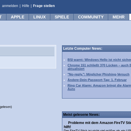
anmelden
|
Hilfe
|
Frage stellen
T
APPLE
LINUX
SPIELE
COMMUNITY
MEHR
Letzte Computer News:
BSI warnt: Windows Hello ist nicht siche
Chrome 151 schließt 370 Lücken – auch 
aktualisiert
"No-reply.": Möglicher Phishing-Versuch
Ändere-Dein-Passwort-Tag: 1. Februar
Ring Car Alarm: Amazon bringt die Alar
Auto
gelesen)
Meist gelesene News:
Probleme mit dem Amazon FireTV Stic
hilft!
Der FireTV Stick ist nicht viel größer als ein US