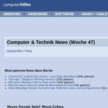
Forum
Tipps
News
Frage stellen
WINDOWS
HARDWARE
SOFTWARE
HANDY / TABLE
Computer & Technik News (Woche 47)
Compterhilfen
»
News
Meist gelesene News diese Woche:
Chrome 151 schließt 350 Lücken – auch Edge aktualisiert
(209x gelesen)
"No-reply.": Möglicher Phishing-Versuch
(170x gelesen)
BSI warnt: Windows Hello ist nicht sicher
(149x gelesen)
Ring Car Alarm: Amazon bringt die Alarmanlage ins Auto
(74x gelesen)
Neue WhatsApp Version: So macht man Texte fett, kursiv und durchgestrichen!
(51x 
Neues Google Spiel: Mond-Zyklus