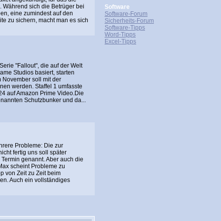
. Während sich die Betrüger bei
Software
n, eine zumindest auf den
Software-Forum
te zu sichern, macht man es sich
Sicherheits-Forum
Software-Tipps
Word-Tipps
Excel-Tipps
rie "Fallout", die auf der Welt
ame Studios basiert, starten
m November soll mit der
nnen werden. Staffel 1 umfasste
2024 auf Amazon Prime Video.Die
 genannten Schutzbunker und da...
hrere Probleme: Die zur
cht fertig uns soll später
 Termin genannt. Aber auch die
Max scheint Probleme zu
p von Zeit zu Zeit beim
zen. Auch ein vollständiges