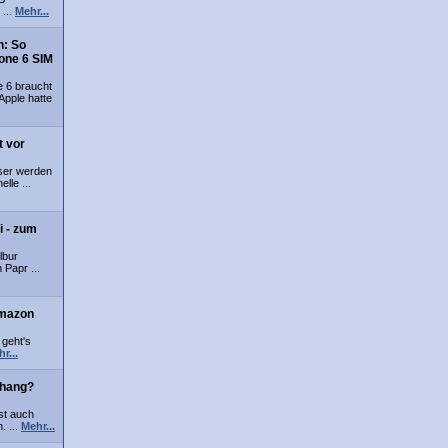
 ...
Mehr...
n: So
one 6 SIM
e 6 braucht
Apple hatte
t vor
ser werden
lle ...
i - zum
lbur
 Papr ...
Amazon
 geht's
r...
nhang?
st auch
. ...
Mehr...