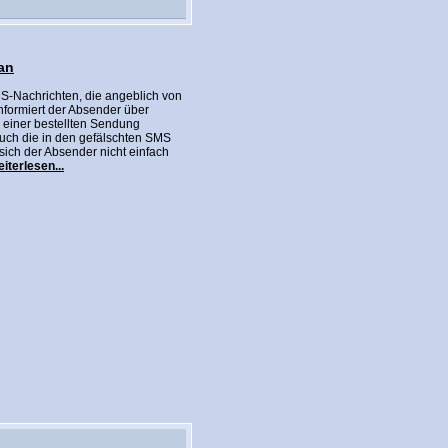
an
SMS-Nachrichten, die angeblich von
formiert der Absender über
 einer bestellten Sendung
uch die in den gefälschten SMS
sich der Absender nicht einfach
iterlesen...