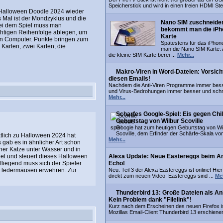
Speicherstick und wird in einen freien HDMI Ste
 Halloween Doodle 2024 wieder
es Mal ist der Mondzyklus und die
Nano SIM zuschneide
ei dem Spiel muss man
bekommt man die iPh
chtigen Reihenfolge ablegen, um
Karte
en Computer. Punkte bringen zum
Spätestens für das iPhon
Karten, zwei Karten, die
man die Nano SIM Karte: 
die kleine SIM Karte berei ...
Mehr...
Makro-Viren in Word-Dateien: Vorsich
diesen Emails!
Nachdem die Anti-Viren Programme immer bes
und Virus-Bedrohungen immer besser und schne
Mehr...
Scharfes Google-Spiel: Eis gegen Chil
Geburtstag von Wilbur Scoville
Google hat zum heutigen Geburtstag von Wi
Scoville, dem Erfinder der Schärfe-Skala von
ktlich zu Halloween 2024 hat
Mehr...
 gab es in ähnlicher Art schon
ner Katze unter Wasser und in
iel und steuert dieses Halloween
Alexa Update: Neue Eastereggs beim 
fliegend muss sich der Spieler
Echo!
 Fledermäusen erwehren. Zur
Neu: Teil 3 der Alexa Eastereggs ist online! Hier
direkt zum neuen Video! Eastereggs sind ...
Meh
Thunderbird 13: Große Dateien als A
Kein Problem dank "Filelink"!
Kurz nach dem Erscheinen des neuen Firefox i
Mozillas Email-Client Thunderbird 13 erschienen