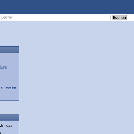
r
Edge
manlage ins
k - das
B-