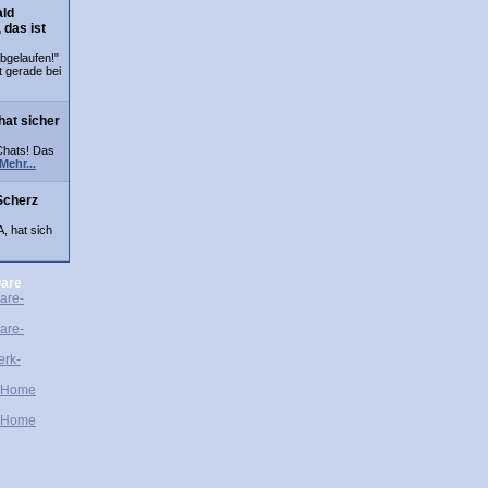
ald
 das ist
bgelaufen!"
t gerade bei
hat sicher
Chats! Das
Mehr...
Scherz
A, hat sich
are
are-
are-
erk-
-Home
-Home