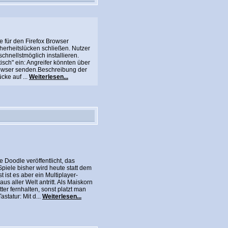
e für den Firefox Browser
icherheitslücken schließen. Nutzer
chnellstmöglich installieren.
itisch" ein: Angreifer könnten über
rowser senden.Beschreibung der
cke auf ...
Weiterlesen...
 Doodle veröffentlicht, das
Spiele bisher wird heute statt dem
 ist es aber ein Multiplayer-
s aller Welt antritt. Als Maiskorn
er fernhalten, sonst platzt man
statur: Mit d...
Weiterlesen...