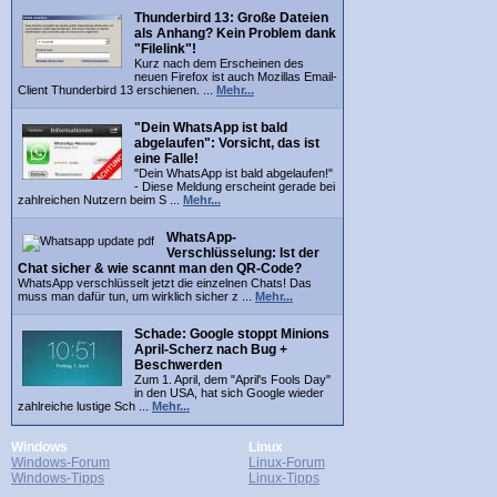
Thunderbird 13: Große Dateien
als Anhang? Kein Problem dank
"Filelink"!
Kurz nach dem Erscheinen des
neuen Firefox ist auch Mozillas Email-
Client Thunderbird 13 erschienen. ...
Mehr...
"Dein WhatsApp ist bald
abgelaufen": Vorsicht, das ist
eine Falle!
"Dein WhatsApp ist bald abgelaufen!"
- Diese Meldung erscheint gerade bei
zahlreichen Nutzern beim S ...
Mehr...
WhatsApp-
Verschlüsselung: Ist der
Chat sicher & wie scannt man den QR-Code?
WhatsApp verschlüsselt jetzt die einzelnen Chats! Das
muss man dafür tun, um wirklich sicher z ...
Mehr...
Schade: Google stoppt Minions
April-Scherz nach Bug +
Beschwerden
Zum 1. April, dem "April's Fools Day"
in den USA, hat sich Google wieder
zahlreiche lustige Sch ...
Mehr...
Windows
Linux
Windows-Forum
Linux-Forum
Windows-Tipps
Linux-Tipps