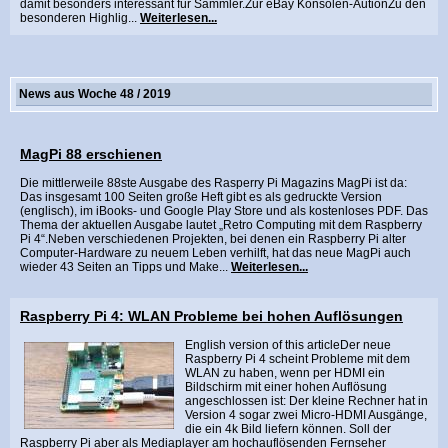
damit besonders interessant für Sammler.Zur eBay Konsolen-AutionZu den
besonderen Highlig...
Weiterlesen...
News aus Woche 48 / 2019
MagPi 88 erschienen
Die mittlerweile 88ste Ausgabe des Rasperry Pi Magazins MagPi ist da:
Das insgesamt 100 Seiten große Heft gibt es als gedruckte Version
(englisch), im iBooks- und Google Play Store und als kostenloses PDF. Das
Thema der aktuellen Ausgabe lautet „Retro Computing mit dem Raspberry
Pi 4“.Neben verschiedenen Projekten, bei denen ein Raspberry Pi alter
Computer-Hardware zu neuem Leben verhilft, hat das neue MagPi auch
wieder 43 Seiten an Tipps und Make...
Weiterlesen...
Raspberry Pi 4: WLAN Probleme bei hohen Auflösungen
English version of this articleDer neue
Raspberry Pi 4 scheint Probleme mit dem
WLAN zu haben, wenn per HDMI ein
Bildschirm mit einer hohen Auflösung
angeschlossen ist: Der kleine Rechner hat in
Version 4 sogar zwei Micro-HDMI Ausgänge,
die ein 4k Bild liefern können. Soll der
Raspberry Pi aber als Mediaplayer am hochauflösenden Fernseher