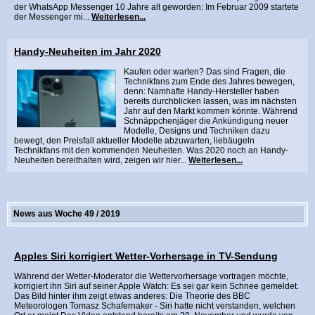
der WhatsApp Messenger 10 Jahre alt geworden: Im Februar 2009 startete
der Messenger mi...
Weiterlesen...
Handy-Neuheiten im Jahr 2020
Kaufen oder warten? Das sind Fragen, die
Technikfans zum Ende des Jahres bewegen,
denn: Namhafte Handy-Hersteller haben
bereits durchblicken lassen, was im nächsten
Jahr auf den Markt kommen könnte. Während
Schnäppchenjäger die Ankündigung neuer
Modelle, Designs und Techniken dazu
bewegt, den Preisfall aktueller Modelle abzuwarten, liebäugeln
Technikfans mit den kommenden Neuheiten. Was 2020 noch an Handy-
Neuheiten bereithalten wird, zeigen wir hier...
Weiterlesen...
News aus Woche 49 / 2019
Apples Siri korrigiert Wetter-Vorhersage in TV-Sendung
Während der Wetter-Moderator die Wettervorhersage vortragen möchte,
korrigiert ihn Siri auf seiner Apple Watch: Es sei gar kein Schnee gemeldet.
Das Bild hinter ihm zeigt etwas anderes: Die Theorie des BBC
Meteorologen Tomasz Schafernaker - Siri hatte nicht verstanden, welchen