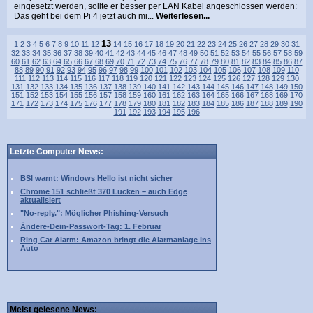
eingesetzt werden, sollte er besser per LAN Kabel angeschlossen werden:
Das geht bei dem Pi 4 jetzt auch mi...
Weiterlesen...
13
1
2
3
4
5
6
7
8
9
10
11
12
14
15
16
17
18
19
20
21
22
23
24
25
26
27
28
29
30
31
32
33
34
35
36
37
38
39
40
41
42
43
44
45
46
47
48
49
50
51
52
53
54
55
56
57
58
59
60
61
62
63
64
65
66
67
68
69
70
71
72
73
74
75
76
77
78
79
80
81
82
83
84
85
86
87
88
89
90
91
92
93
94
95
96
97
98
99
100
101
102
103
104
105
106
107
108
109
110
111
112
113
114
115
116
117
118
119
120
121
122
123
124
125
126
127
128
129
130
131
132
133
134
135
136
137
138
139
140
141
142
143
144
145
146
147
148
149
150
151
152
153
154
155
156
157
158
159
160
161
162
163
164
165
166
167
168
169
170
171
172
173
174
175
176
177
178
179
180
181
182
183
184
185
186
187
188
189
190
191
192
193
194
195
196
Letzte Computer News:
BSI warnt: Windows Hello ist nicht sicher
Chrome 151 schließt 370 Lücken – auch Edge
aktualisiert
"No-reply.": Möglicher Phishing-Versuch
Ändere-Dein-Passwort-Tag: 1. Februar
Ring Car Alarm: Amazon bringt die Alarmanlage ins
Auto
Meist gelesene News: