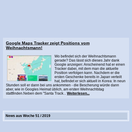
Google Maps Tracker zeigt Positions vom
Weihnachtsmann!
Wo befindet sich der Weihnachtsmann
gerade? Das lässt sich dieses Jahr dank
Google anzeigen: Anscheinend hat er einen
Tracker dabei, mit dem man die aktuelle
Position verfolgen kann. Nachdem er die
ersten Geschenke bereits in Japan verteilt
hat, befindet er sich aktuell in Korea: In neun
Stunden soll er dann bei uns ankommen - die Bescherung würde dann
aber, wie in Googles Heimat üblich, am ersten Weihnachtstag
stattfinden.Neben dem "Santa Track...
Weiterlesen...
News aus Woche 51 / 2019