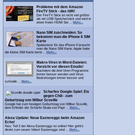
Probleme mit dem Amazon
FireTV Stick - das hilft!
Der FireTV Stick ist nicht viel größer
als ein USB-Speicherstick und wird in
einen freien HDMI Ste ...
Mehr...
Nano SIM zuschneiden: So
bekommt man die iPhone 6 SIM
Karte
Spätestens für das iPhone 6 braucht
man die Nano SIM Karte: Apple hatte
die kleine SIM Karte berei ...
Mehr...
Makro-Viren in Word-Dateien:
Vorsicht vor diesen Emails!
Nachdem die Anti-Viren Programme
immer besser werden und Virus-
Bedrohungen immer besser und
schnelle ...
Mehr...
Scharfes Google-Spiel: Eis
gegen Chili - zum
Geburtstag von Wilbur Scoville
Google hat zum heutigen Geburtstag von Wilbur Scoville,
dem Erfinder der Schärfe-Skala von Papr ...
Mehr...
Alexa Update: Neue Eastereggs beim Amazon
Echo!
Neu: Teil 3 der Alexa Eastereggs ist online! Hier geht's
direkt zum neuen Video! Eastereggs sind ...
Mehr...