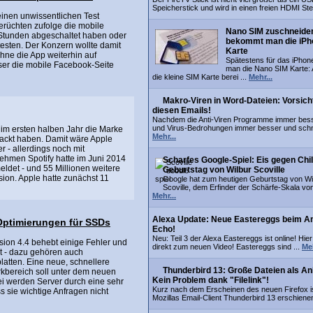
Speicherstick und wird in einen freien HDMI Ste
einen unwissentlichen Test
erüchten zufolge die mobile
Nano SIM zuschneide
 Stunden abgeschaltet haben oder
bekommt man die iPh
testen. Der Konzern wollte damit
Karte
hne die App weiterhin auf
Spätestens für das iPhon
ser die mobile Facebook-Seite
man die Nano SIM Karte: 
die kleine SIM Karte berei ...
Mehr...
Makro-Viren in Word-Dateien: Vorsich
diesen Emails!
Nachdem die Anti-Viren Programme immer bes
und Virus-Bedrohungen immer besser und schne
 im ersten halben Jahr die Marke
Mehr...
ackt haben. Damit wäre Apple
r - allerdings noch mit
hmen Spotify hatte im Juni 2014
Scharfes Google-Spiel: Eis gegen Chil
det - und 55 Millionen weitere
Geburtstag von Wilbur Scoville
sion. Apple hatte zunächst 11
Google hat zum heutigen Geburtstag von Wi
Scoville, dem Erfinder der Schärfe-Skala von
Mehr...
Alexa Update: Neue Eastereggs beim 
+ Optimierungen für SSDs
Echo!
Neu: Teil 3 der Alexa Eastereggs ist online! Hier
rsion 4.4 behebt einige Fehler und
direkt zum neuen Video! Eastereggs sind ...
Meh
it - dazu gehören auch
atten. Eine neue, schnellere
Thunderbird 13: Große Dateien als A
bereich soll unter dem neuen
Kein Problem dank "Filelink"!
i werden Server durch eine sehr
Kurz nach dem Erscheinen des neuen Firefox i
s sie wichtige Anfragen nicht
Mozillas Email-Client Thunderbird 13 erschienen