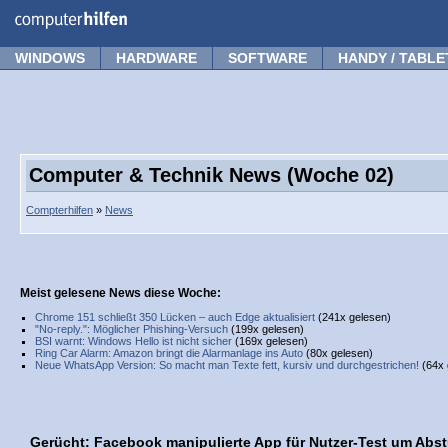
Forum
Tipps
News
Frage stellen
WINDOWS
HARDWARE
SOFTWARE
HANDY / TABLE
Computer & Technik News (Woche 02)
Compterhilfen
»
News
Meist gelesene News diese Woche:
Chrome 151 schließt 350 Lücken – auch Edge aktualisiert
(241x gelesen)
"No-reply.": Möglicher Phishing-Versuch
(199x gelesen)
BSI warnt: Windows Hello ist nicht sicher
(169x gelesen)
Ring Car Alarm: Amazon bringt die Alarmanlage ins Auto
(80x gelesen)
Neue WhatsApp Version: So macht man Texte fett, kursiv und durchgestrichen!
(64x 
Gerücht: Facebook manipulierte App für Nutzer-Test um Abst