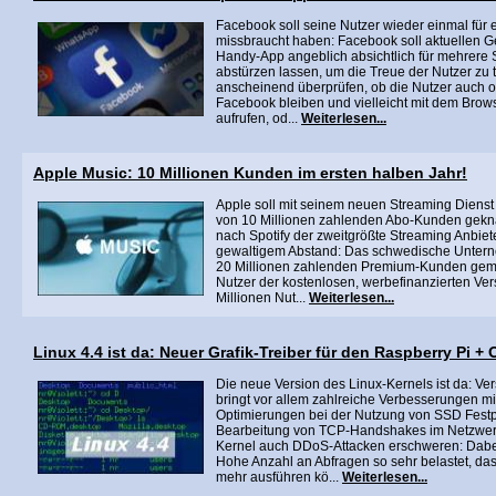
Facebook soll seine Nutzer wieder einmal für 
missbraucht haben: Facebook soll aktuellen G
Handy-App angeblich absichtlich für mehrere
abstürzen lassen, um die Treue der Nutzer zu 
anscheinend überprüfen, ob die Nutzer auch o
Facebook bleiben und vielleicht mit dem Brow
aufrufen, od...
Weiterlesen...
Apple Music: 10 Millionen Kunden im ersten halben Jahr!
Apple soll mit seinem neuen Streaming Dienst
von 10 Millionen zahlenden Abo-Kunden gekn
nach Spotify der zweitgrößte Streaming Anbiete
gewaltigem Abstand: Das schwedische Unterne
20 Millionen zahlenden Premium-Kunden gemel
Nutzer der kostenlosen, werbefinanzierten Ver
Millionen Nut...
Weiterlesen...
Linux 4.4 ist da: Neuer Grafik-Treiber für den Raspberry Pi 
Die neue Version des Linux-Kernels ist da: Ve
bringt vor allem zahlreiche Verbesserungen m
Optimierungen bei der Nutzung von SSD Festpl
Bearbeitung von TCP-Handshakes im Netzwerk
Kernel auch DDoS-Attacken erschweren: Dabe
Hohe Anzahl an Abfragen so sehr belastet, das
mehr ausführen kö...
Weiterlesen...