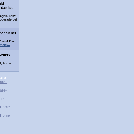
ald
 das ist
bgelaufen!"
t gerade bei
hat sicher
Chats! Das
Mehr...
Scherz
A, hat sich
are
are-
are-
erk-
-Home
-Home