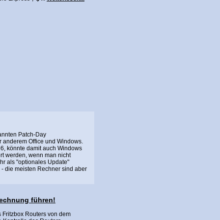
nannten Patch-Day
er anderem Office und Windows.
16, könnte damit auch Windows
ert werden, wenn man nicht
hr als "optionales Update"
- die meisten Rechner sind aber
Rechnung führen!
s Fritzbox Routers von dem