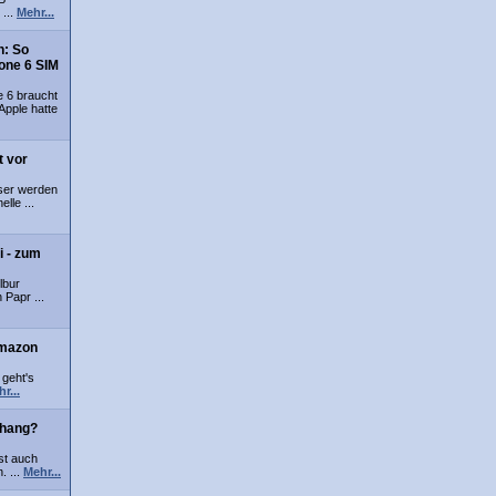
 ...
Mehr...
n: So
one 6 SIM
e 6 braucht
Apple hatte
t vor
ser werden
lle ...
i - zum
lbur
 Papr ...
Amazon
 geht's
r...
nhang?
st auch
. ...
Mehr...