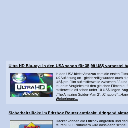
Ultra HD Blu-ray: In den USA schon für 35,99 US$ vorbestellb
In den USA bietet Amazon.com die ersten Filme
4K Auflösung an - gleichzeitig wurden auch die
US$ pro Film auf mittlerweile zwischen 33 un
teuer im Vergleich mit den gleichen Filmen au
mittlerweile oft schon unter 10 US$ liegen. An
„The Amazing Spider-Man 2“, „Chappie“, „Hanc
Weiterlesen...
Sicherheitslücke im Fritzbox Router entdeckt, dringend aktua
Hacker können die Fritzbox angreifen und darü
teuren 0900 Nummern wird dass dann schnell t