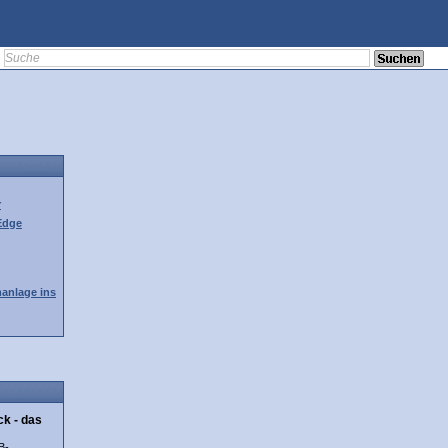
r
Edge
manlage ins
k - das
B-