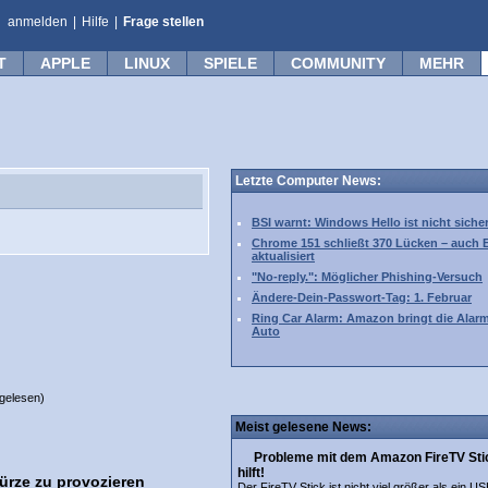
anmelden
|
Hilfe
|
Frage stellen
T
APPLE
LINUX
SPIELE
COMMUNITY
MEHR
Letzte Computer News:
BSI warnt: Windows Hello ist nicht siche
Chrome 151 schließt 370 Lücken – auch 
aktualisiert
"No-reply.": Möglicher Phishing-Versuch
Ändere-Dein-Passwort-Tag: 1. Februar
Ring Car Alarm: Amazon bringt die Alar
Auto
gelesen)
Meist gelesene News:
Probleme mit dem Amazon FireTV Stic
hilft!
ürze zu provozieren
Der FireTV Stick ist nicht viel größer als ein US