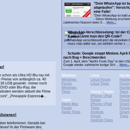
"Dein WhatsApp ist b
abgelaufen": Vorsicht,
eine Falle!
"Dein WhatsApp ist bald a
- Diese Meldung erschein
zahlreichen Nutzern beim S ...
Mehr...
WhatsApp-Verschlüsselung: Ist der C
& wie scannt man den QR-Code?
WhatsApp verschlüsselt jetzt die einzelnen 
muss man dafür tun, um wirklich sicher z ...
Schade: Google stoppt Minions April-
nach Bug + Beschwerden
Zum 1. April, dem "April's Fools Day" in den US
Google wieder zahlreiche lustige Sch ...
Mehr...
ar!
 schon als Ultra HD Blu-ray mit
Windows
Linux
Hardw
 Preise von anfänglich ca. 40
Windows-
Linux-Forum
Hardw
d 36 US$ gesenkt - immer noch
Forum
Linux-Tipps
Forum
f DVD oder Blu-Ray, die
Windows-
Hardw
geboten werden aktuell die Filme
Tipps
Handy / Tablet
Tipps
iPhone / iPad
Netzw
ock“, „Pineapple Express�...
Apple
Forum
Forum
Apple Mac
iPhone / iPad
Smart
Forum
Tipps
Forum
Apple Tipps
Android-
Smart
lisieren!
Forum
Tipps
Android-Tipps
ber telefonieren: Gerade bei
euer! In der Firmware des