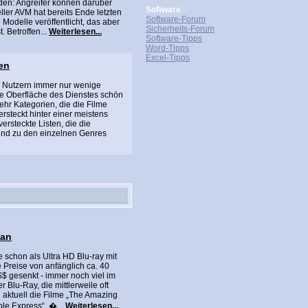
rden: Angreifer können darüber
Software
ller AVM hat bereits Ende letzten
Software-Forum
 Modelle veröffentlicht, das aber
Sicherheits-Forum
t. Betroffen...
Weiterlesen...
Software-Tipps
Word-Tipps
Excel-Tipps
ien
en Nutzern immer nur wenige
ie Oberfläche des Dienstes schön
mehr Kategorien, die die Filme
rsteckt hinter einer meistens
versteckte Listen, die die
und zu den einzelnen Genres
 an
 schon als Ultra HD Blu-ray mit
 Preise von anfänglich ca. 40
S$ gesenkt - immer noch viel im
 Blu-Ray, die mittlerweile oft
aktuell die Filme „The Amazing
le Express“, �...
Weiterlesen...