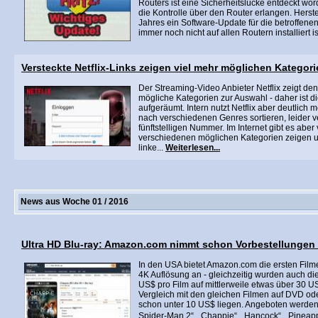
Routers ist eine Sicherheitslücke entdeckt wo
die Kontrolle über den Router erlangen. Herste
Jahres ein Software-Update für die betroffenen
immer noch nicht auf allen Routern installiert is
Versteckte Netflix-Links zeigen viel mehr möglichen Kategor
Der Streaming-Video Anbieter Netflix zeigt d
mögliche Kategorien zur Auswahl - daher ist d
aufgeräumt. Intern nutzt Netflix aber deutlich 
nach verschiedenen Genres sortieren, leider ve
fünftstelligen Nummer. Im Internet gibt es aber 
verschiedenen möglichen Kategorien zeigen 
linke...
Weiterlesen...
News aus Woche 01 / 2016
Ultra HD Blu-ray: Amazon.com nimmt schon Vorbestellungen
In den USA bietet Amazon.com die ersten Filme
4K Auflösung an - gleichzeitig wurden auch die
US$ pro Film auf mittlerweile etwas über 30 U
Vergleich mit den gleichen Filmen auf DVD oder
schon unter 10 US$ liegen. Angeboten werden 
Spider-Man 2“, „Chappie“, „Hancock“, „Pineapp