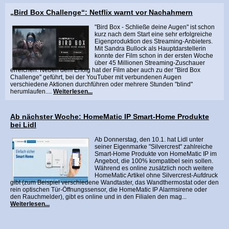
„Bird Box Challenge“: Netflix warnt vor Nachahmern
"Bird Box - Schließe deine Augen" ist schon
kurz nach dem Start eine sehr erfolgreiche
Eigenproduktion des Streaming-Anbieters.
Mit Sandra Bullock als Hauptdarstellerin
konnte der Film schon in der ersten Woche
über 45 Millionen Streaming-Zuschauer
erreichen. Neben dem Erfolg hat der Film aber auch zu der "Bird Box
Challenge" geführt, bei der YouTuber mit verbundenen Augen
verschiedene Aktionen durchführen oder mehrere Stunden "blind"
herumlaufen....
Weiterlesen...
Ab nächster Woche: HomeMatic IP Smart-Home Produkte
bei Lidl
Ab Donnerstag, den 10.1. hat Lidl unter
seiner Eigenmarke "Silvercrest" zahlreiche
Smart-Home Produkte von HomeMatic IP im
Angebot, die 100% kompatibel sein sollen.
Während es online zusätzlich noch weitere
HomeMatic Artikel ohne Silvercrest-Aufdruck
gibt (zum Beispiel verschiedene Wandtaster, das Wandthermostat oder den
rein optischen Tür-Öffnungssensor, die HomeMatic IP Alarmsirene oder
den Rauchmelder), gibt es online und in den Filialen den mag...
Weiterlesen...