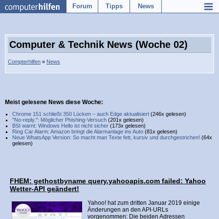
Forum
Tipps
News
Computer & Technik News (Woche 02)
Compterhilfen
»
News
Meist gelesene News diese Woche:
Chrome 151 schließt 350 Lücken – auch Edge aktualisiert
(246x gelesen)
"No-reply.": Möglicher Phishing-Versuch
(201x gelesen)
BSI warnt: Windows Hello ist nicht sicher
(173x gelesen)
Ring Car Alarm: Amazon bringt die Alarmanlage ins Auto
(81x gelesen)
Neue WhatsApp Version: So macht man Texte fett, kursiv und durchgestrichen!
(64x
gelesen)
FHEM: gethostbyname query.yahooapis.com failed: Yahoo
Wetter-API geändert!
Yahoo! hat zum dritten Januar 2019 einige
Änderungen an den API-URLs
vorgenommen: Die beiden Adressen