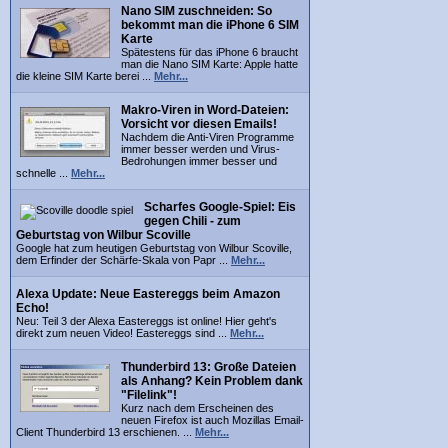
Nano SIM zuschneiden: So
bekommt man die iPhone 6 SIM
Karte
Spätestens für das iPhone 6 braucht
man die Nano SIM Karte: Apple hatte
die kleine SIM Karte berei ...
Mehr...
Makro-Viren in Word-Dateien:
Vorsicht vor diesen Emails!
Nachdem die Anti-Viren Programme
immer besser werden und Virus-
Bedrohungen immer besser und
schnelle ...
Mehr...
Scharfes Google-Spiel: Eis
gegen Chili - zum
Geburtstag von Wilbur Scoville
Google hat zum heutigen Geburtstag von Wilbur Scoville,
dem Erfinder der Schärfe-Skala von Papr ...
Mehr...
Alexa Update: Neue Eastereggs beim Amazon
Echo!
Neu: Teil 3 der Alexa Eastereggs ist online! Hier geht's
direkt zum neuen Video! Eastereggs sind ...
Mehr...
Thunderbird 13: Große Dateien
als Anhang? Kein Problem dank
"Filelink"!
Kurz nach dem Erscheinen des
neuen Firefox ist auch Mozillas Email-
Client Thunderbird 13 erschienen. ...
Mehr...