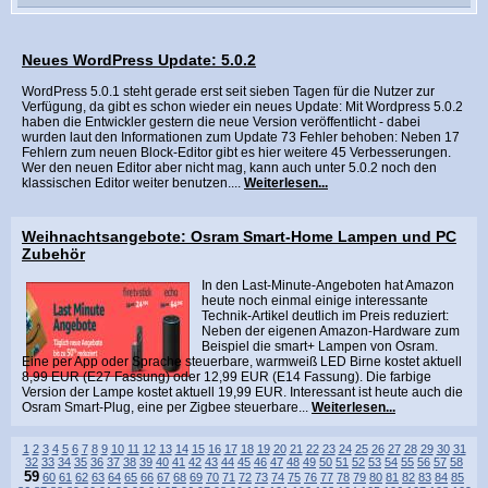
Neues WordPress Update: 5.0.2
WordPress 5.0.1 steht gerade erst seit sieben Tagen für die Nutzer zur
Verfügung, da gibt es schon wieder ein neues Update: Mit Wordpress 5.0.2
haben die Entwickler gestern die neue Version veröffentlicht - dabei
wurden laut den Informationen zum Update 73 Fehler behoben: Neben 17
Fehlern zum neuen Block-Editor gibt es hier weitere 45 Verbesserungen.
Wer den neuen Editor aber nicht mag, kann auch unter 5.0.2 noch den
klassischen Editor weiter benutzen....
Weiterlesen...
Weihnachtsangebote: Osram Smart-Home Lampen und PC
Zubehör
In den Last-Minute-Angeboten hat Amazon
heute noch einmal einige interessante
Technik-Artikel deutlich im Preis reduziert:
Neben der eigenen Amazon-Hardware zum
Beispiel die smart+ Lampen von Osram.
Eine per App oder Sprache steuerbare, warmweiß LED Birne kostet aktuell
8,99 EUR (E27 Fassung) oder 12,99 EUR (E14 Fassung). Die farbige
Version der Lampe kostet aktuell 19,99 EUR. Interessant ist heute auch die
Osram Smart-Plug, eine per Zigbee steuerbare...
Weiterlesen...
1
2
3
4
5
6
7
8
9
10
11
12
13
14
15
16
17
18
19
20
21
22
23
24
25
26
27
28
29
30
31
32
33
34
35
36
37
38
39
40
41
42
43
44
45
46
47
48
49
50
51
52
53
54
55
56
57
58
59
60
61
62
63
64
65
66
67
68
69
70
71
72
73
74
75
76
77
78
79
80
81
82
83
84
85