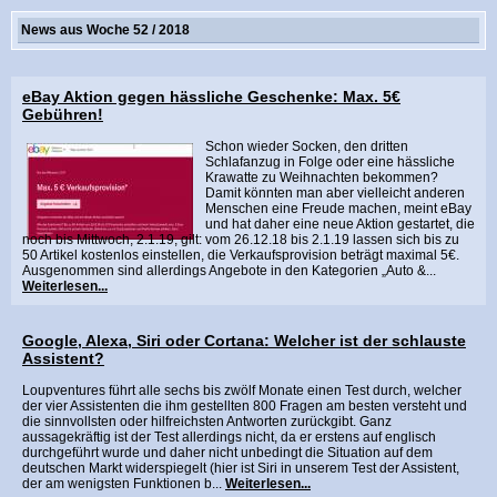
News aus Woche 52 / 2018
eBay Aktion gegen hässliche Geschenke: Max. 5€
Gebühren!
Schon wieder Socken, den dritten
Schlafanzug in Folge oder eine hässliche
Krawatte zu Weihnachten bekommen?
Damit könnten man aber vielleicht anderen
Menschen eine Freude machen, meint eBay
und hat daher eine neue Aktion gestartet, die
noch bis Mittwoch, 2.1.19, gilt: vom 26.12.18 bis 2.1.19 lassen sich bis zu
50 Artikel kostenlos einstellen, die Verkaufsprovision beträgt maximal 5€.
Ausgenommen sind allerdings Angebote in den Kategorien „Auto &...
Weiterlesen...
Google, Alexa, Siri oder Cortana: Welcher ist der schlauste
Assistent?
Loupventures führt alle sechs bis zwölf Monate einen Test durch, welcher
der vier Assistenten die ihm gestellten 800 Fragen am besten versteht und
die sinnvollsten oder hilfreichsten Antworten zurückgibt. Ganz
aussagekräftig ist der Test allerdings nicht, da er erstens auf englisch
durchgeführt wurde und daher nicht unbedingt die Situation auf dem
deutschen Markt widerspiegelt (hier ist Siri in unserem Test der Assistent,
der am wenigsten Funktionen b...
Weiterlesen...