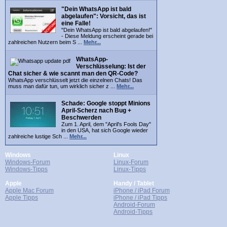
"Dein WhatsApp ist bald
abgelaufen": Vorsicht, das ist
eine Falle!
"Dein WhatsApp ist bald abgelaufen!"
- Diese Meldung erscheint gerade bei
zahlreichen Nutzern beim S ...
Mehr...
WhatsApp-
Verschlüsselung: Ist der
Chat sicher & wie scannt man den QR-Code?
WhatsApp verschlüsselt jetzt die einzelnen Chats! Das
muss man dafür tun, um wirklich sicher z ...
Mehr...
Schade: Google stoppt Minions
April-Scherz nach Bug +
Beschwerden
Zum 1. April, dem "April's Fools Day"
in den USA, hat sich Google wieder
zahlreiche lustige Sch ...
Mehr...
Windows
Linux
Windows-Forum
Linux-Forum
Windows-Tipps
Linux-Tipps
Apple
Handy / Tablet
Apple Mac Forum
iPhone / iPad Forum
Apple Tipps
iPhone / iPad Tipps
Android-Forum
Android-Tipps