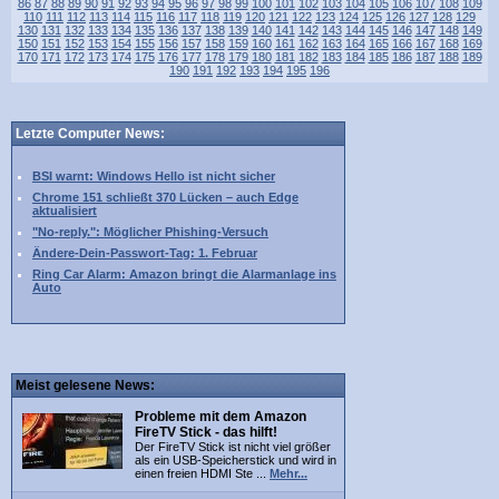
86
87
88
89
90
91
92
93
94
95
96
97
98
99
100
101
102
103
104
105
106
107
108
109
110
111
112
113
114
115
116
117
118
119
120
121
122
123
124
125
126
127
128
129
130
131
132
133
134
135
136
137
138
139
140
141
142
143
144
145
146
147
148
149
150
151
152
153
154
155
156
157
158
159
160
161
162
163
164
165
166
167
168
169
170
171
172
173
174
175
176
177
178
179
180
181
182
183
184
185
186
187
188
189
190
191
192
193
194
195
196
Letzte Computer News:
BSI warnt: Windows Hello ist nicht sicher
Chrome 151 schließt 370 Lücken – auch Edge
aktualisiert
"No-reply.": Möglicher Phishing-Versuch
Ändere-Dein-Passwort-Tag: 1. Februar
Ring Car Alarm: Amazon bringt die Alarmanlage ins
Auto
Meist gelesene News:
Probleme mit dem Amazon
FireTV Stick - das hilft!
Der FireTV Stick ist nicht viel größer
als ein USB-Speicherstick und wird in
einen freien HDMI Ste ...
Mehr...