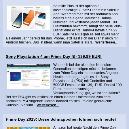
Satellite Plus ist der optionale,
kostenpflichtige Zusatz-Dienst zur Satellite
App: Während man mit der normalen App
bereits eine eigene, deutsche Handy-
Nummer und kostenlos jeden Monat 100
Freiminuten bekommt, bringt der neue Plus-
Dienst eine echte Handy-Flatrate für 4,99
EUR.Satellite Plus gab es seit etwas mehr
als einem Jahr bereits für das iPhone, jetzt lässt sich der Dienst auch mit
Android buchen. Das ist ideal, wenn man Satellite als ri...
Weiterlesen...
Sony Playstation 4 am Prime Day für 139,99 EUR!
Wer noch bei der aktuellen Konsolen-
Generation einsteigen möchte, bekommt
zum Prime Day ein interessantes Angebot:
Heute und morgen gibt es die Sony
Playstation 4 (PS4) mit Controller und
500GB Festplatte für 139,- EUR: Das ist 100
Euro unter dem sonstigen
Verkaufspreis.Klingt gut, wo ist der Haken?
Bei der PS4 gibt es tatsächlich einen kleinen Unterschied zum dem
normalen PS4 Angebot: Hierbei handelt es sich um eine gebrauchte
Konsole. Sie wird...
Weiterlesen...
Prime Day 2019: Diese Schnäppchen lohnen sich heute!
Amazon hat heute Nacht den Prime Day