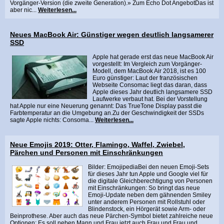
Vorgänger-Version (die zweite Generation).» Zum Echo Dot AngebotDas ist
aber nic...
Weiterlesen...
Neues MacBook Air: Günstiger wegen deutlich langsamerer
SSD
Apple hat gerade erst das neue MacBook Air
vorgestellt: Im Vergleich zum Vorgänger-
Modell, dem MacBook Air 2018, ist es 100
Euro günstiger: Laut der französischen
Webseite Consomac liegt das daran, dass
Apple dieses Jahr deutlich langsamere SSD
Laufwerke verbaut hat. Bei der Vorstellung
hat Apple nur eine Neuerung genannt: Das TrueTone Display passt die
Farbtemperatur an die Umgebung an.Zu der Geschwindigkeit der SSDs
sagte Apple nichts: Consoma...
Weiterlesen...
Neue Emojis 2019: Otter, Flamingo, Waffel, Zwiebel,
Pärchen und Personen mit Einschränkungen
Bilder: EmojipediaBei den neuen Emoji-Sets
für dieses Jahr tun Apple und Google viel für
die digitale Gleichberechtigung von Personen
mit Einschränkungen: So bringt das neue
Emoji-Update neben dem gähnenden Smiley
unter anderem Personen mit Rollstuhl oder
Blindenstock, ein Hörgerät sowie Arm- oder
Beinprothese. Aber auch das neue Pärchen-Symbol bietet zahlreiche neue
Optionen: Es soll neben Mann und Frau jetzt auch Frau und Frau und