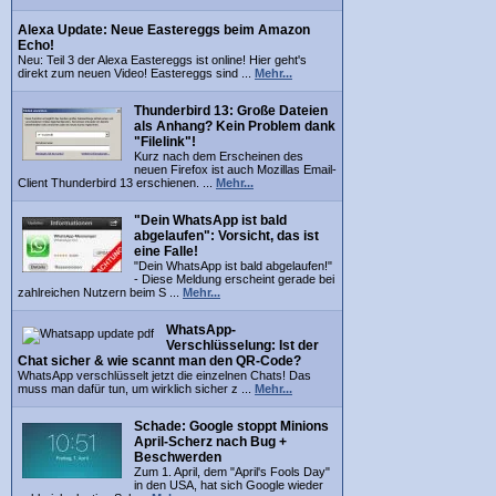
Alexa Update: Neue Eastereggs beim Amazon
Echo!
Neu: Teil 3 der Alexa Eastereggs ist online! Hier geht's
direkt zum neuen Video! Eastereggs sind ...
Mehr...
Thunderbird 13: Große Dateien
als Anhang? Kein Problem dank
"Filelink"!
Kurz nach dem Erscheinen des
neuen Firefox ist auch Mozillas Email-
Client Thunderbird 13 erschienen. ...
Mehr...
"Dein WhatsApp ist bald
abgelaufen": Vorsicht, das ist
eine Falle!
"Dein WhatsApp ist bald abgelaufen!"
- Diese Meldung erscheint gerade bei
zahlreichen Nutzern beim S ...
Mehr...
WhatsApp-
Verschlüsselung: Ist der
Chat sicher & wie scannt man den QR-Code?
WhatsApp verschlüsselt jetzt die einzelnen Chats! Das
muss man dafür tun, um wirklich sicher z ...
Mehr...
Schade: Google stoppt Minions
April-Scherz nach Bug +
Beschwerden
Zum 1. April, dem "April's Fools Day"
in den USA, hat sich Google wieder