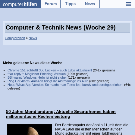
Forum
Tipps
News
Computer & Technik News (Woche 29)
Compterhilfen
»
News
Meist gelesene News diese Woche:
Chrome 151 schließt 350 Lücken – auch Edge aktualisiert
(241x gelesen)
"No-reply.": Möglicher Phishing-Versuch
(199x gelesen)
BSI warnt: Windows Hello ist nicht sicher
(171x gelesen)
Ring Car Alarm: Amazon bringt die Alarmanlage ins Auto
(80x gelesen)
Neue WhatsApp Version: So macht man Texte fett, kursiv und durchgestrichen!
(64x
gelesen)
50 Jahre Mondlandung: Aktuelle Smartphones haben
millionenfache Rechenleistung
Der Bordcomputer der Apollo 11, mit dem die
NASA 1969 die ersten Menschen auf den
Mond schickte, lief mit einer Taktfrequenz