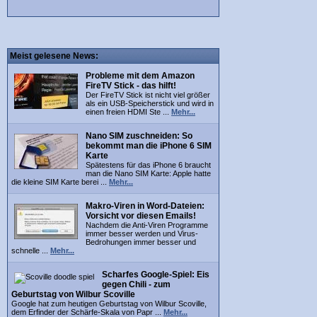
Meist gelesene News:
Probleme mit dem Amazon
FireTV Stick - das hilft!
Der FireTV Stick ist nicht viel größer
als ein USB-Speicherstick und wird in
einen freien HDMI Ste ...
Mehr...
Nano SIM zuschneiden: So
bekommt man die iPhone 6 SIM
Karte
Spätestens für das iPhone 6 braucht
man die Nano SIM Karte: Apple hatte
die kleine SIM Karte berei ...
Mehr...
Makro-Viren in Word-Dateien:
Vorsicht vor diesen Emails!
Nachdem die Anti-Viren Programme
immer besser werden und Virus-
Bedrohungen immer besser und
schnelle ...
Mehr...
Scharfes Google-Spiel: Eis
gegen Chili - zum
Geburtstag von Wilbur Scoville
Google hat zum heutigen Geburtstag von Wilbur Scoville,
dem Erfinder der Schärfe-Skala von Papr ...
Mehr...