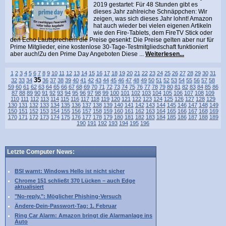
2019 gestartet: Für 48 Stunden gibt es
dieses Jahr zahlreiche Schnäppchen: Wir
zeigen, was sich dieses Jahr lohnt! Amazon
hat auch wieder bei vielen eigenen Artikeln
wie den Fire-Tablets, dem FireTV Stick oder
den Echo Lautsprechern die Preise gesenkt: Die Preise gelten aber nur für
Prime Mitglieder, eine kostenlose 30-Tage-Testmitgliedschaft funktioniert
aber auch!Zu den Prime Day Angeboten Diese ...
Weiterlesen...
1
2
3
4
5
6
7
8
9
10
11
12
13
14
15
16
17
18
19
20
21
22
23
24
25
26
27
28
29
30
31
35
32
33
34
36
37
38
39
40
41
42
43
44
45
46
47
48
49
50
51
52
53
54
55
56
57
58
59
60
61
62
63
64
65
66
67
68
69
70
71
72
73
74
75
76
77
78
79
80
81
82
83
84
85
86
87
88
89
90
91
92
93
94
95
96
97
98
99
100
101
102
103
104
105
106
107
108
109
110
111
112
113
114
115
116
117
118
119
120
121
122
123
124
125
126
127
128
129
130
131
132
133
134
135
136
137
138
139
140
141
142
143
144
145
146
147
148
149
150
151
152
153
154
155
156
157
158
159
160
161
162
163
164
165
166
167
168
169
170
171
172
173
174
175
176
177
178
179
180
181
182
183
184
185
186
187
188
189
190
191
192
193
194
195
196
Letzte Computer News:
BSI warnt: Windows Hello ist nicht sicher
Chrome 151 schließt 370 Lücken – auch Edge
aktualisiert
"No-reply.": Möglicher Phishing-Versuch
Ändere-Dein-Passwort-Tag: 1. Februar
Ring Car Alarm: Amazon bringt die Alarmanlage ins
Auto