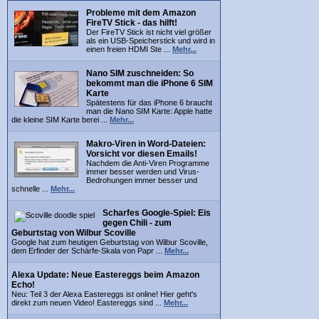
Probleme mit dem Amazon
FireTV Stick - das hilft!
Der FireTV Stick ist nicht viel größer
als ein USB-Speicherstick und wird in
einen freien HDMI Ste ...
Mehr...
Nano SIM zuschneiden: So
bekommt man die iPhone 6 SIM
Karte
Spätestens für das iPhone 6 braucht
man die Nano SIM Karte: Apple hatte
die kleine SIM Karte berei ...
Mehr...
Makro-Viren in Word-Dateien:
Vorsicht vor diesen Emails!
Nachdem die Anti-Viren Programme
immer besser werden und Virus-
Bedrohungen immer besser und
schnelle ...
Mehr...
Scharfes Google-Spiel: Eis
gegen Chili - zum
Geburtstag von Wilbur Scoville
Google hat zum heutigen Geburtstag von Wilbur Scoville,
dem Erfinder der Schärfe-Skala von Papr ...
Mehr...
Alexa Update: Neue Eastereggs beim Amazon
Echo!
Neu: Teil 3 der Alexa Eastereggs ist online! Hier geht's
direkt zum neuen Video! Eastereggs sind ...
Mehr...