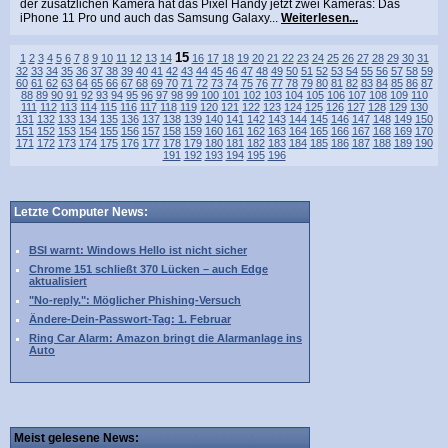
der zusätzlichen Kamera hat das Pixel Handy jetzt zwei Kameras: Das
iPhone 11 Pro und auch das Samsung Galaxy...
Weiterlesen...
15
1
2
3
4
5
6
7
8
9
10
11
12
13
14
16
17
18
19
20
21
22
23
24
25
26
27
28
29
30
31
32
33
34
35
36
37
38
39
40
41
42
43
44
45
46
47
48
49
50
51
52
53
54
55
56
57
58
59
60
61
62
63
64
65
66
67
68
69
70
71
72
73
74
75
76
77
78
79
80
81
82
83
84
85
86
87
88
89
90
91
92
93
94
95
96
97
98
99
100
101
102
103
104
105
106
107
108
109
110
111
112
113
114
115
116
117
118
119
120
121
122
123
124
125
126
127
128
129
130
131
132
133
134
135
136
137
138
139
140
141
142
143
144
145
146
147
148
149
150
151
152
153
154
155
156
157
158
159
160
161
162
163
164
165
166
167
168
169
170
171
172
173
174
175
176
177
178
179
180
181
182
183
184
185
186
187
188
189
190
191
192
193
194
195
196
Letzte Computer News:
BSI warnt: Windows Hello ist nicht sicher
Chrome 151 schließt 370 Lücken – auch Edge
aktualisiert
"No-reply.": Möglicher Phishing-Versuch
Ändere-Dein-Passwort-Tag: 1. Februar
Ring Car Alarm: Amazon bringt die Alarmanlage ins
Auto
Meist gelesene News: