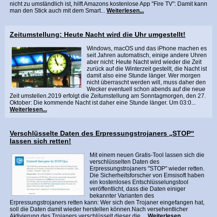
nicht zu umständlich ist, hilft Amazons kostenlose App "Fire TV": Damit kann
man den Stick auch mit dem Smart...
Weiterlesen...
Zeitumstellung: Heute Nacht wird die Uhr umgestellt!
Windows, macOS und das iPhone machen es
seit Jahren automatisch, einige andere Uhren
aber nicht: Heute Nacht wird wieder die Zeit
zurück auf die Winterzeit gestellt, die Nacht ist
damit also eine Stunde länger. Wer morgen
nicht überrascht werden will, muss daher den
Wecker eventuell schon abends auf die neue
Zeit umstellen.2019 erfolgt die Zeitumstellung am Sonntagmorgen, den 27.
Oktober: Die kommende Nacht ist daher eine Stunde länger. Um 03:0...
Weiterlesen...
Verschlüsselte Daten des Erpressungstrojaners „STOP“
lassen sich retten!
Mit einem neuen Gratis-Tool lassen sich die
verschlüsselten Daten des
Erpressungstrojaners "STOP" wieder retten.
Die Sicherheitsforscher von Emsisoft haben
ein kostenloses Entschlüsselungstool
veröffentlicht, dass die Daten einiger
bekannter Varianten des
Erpressungstrojaners retten kann: Wer sich den Trojaner eingefangen hat,
soll die Daten damit wieder herstellen können.Nach versehentlicher
Aktivierung des Trojaners verschlüsselt dieser die ...
Weiterlesen...