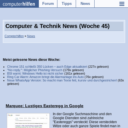
Forum
Tipps
News
Computer & Technik News (Woche 45)
Compterhilfen
»
News
Meist gelesene News diese Woche:
Chrome 151 schließt 350 Lücken – auch Edge aktualisiert
(227x gelesen)
"No-reply.": Möglicher Phishing-Versuch
(179x gelesen)
BSI warnt: Windows Hello ist nicht sicher
(161x gelesen)
Ring Car Alarm: Amazon bringt die Alarmanlage ins Auto
(76x gelesen)
Neue WhatsApp Version: So macht man Texte fett, kursiv und durchgestrichen!
(63x
gelesen)
Marquee: Lustiges Easteregg in Google
In der Google Suchmaschine und den
Google Diensten sind zahlreiche
"Eastereggs" versteckt: Diese versteckten
Witze oder auch ganze Spiele findet man in