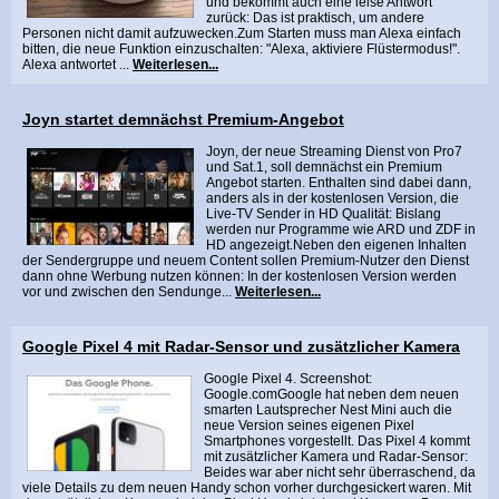
und bekommt auch eine leise Antwort
zurück: Das ist praktisch, um andere
Personen nicht damit aufzuwecken.Zum Starten muss man Alexa einfach
bitten, die neue Funktion einzuschalten: "Alexa, aktiviere Flüstermodus!".
Alexa antwortet ...
Weiterlesen...
Joyn startet demnächst Premium-Angebot
Joyn, der neue Streaming Dienst von Pro7
und Sat.1, soll demnächst ein Premium
Angebot starten. Enthalten sind dabei dann,
anders als in der kostenlosen Version, die
Live-TV Sender in HD Qualität: Bislang
werden nur Programme wie ARD und ZDF in
HD angezeigt.Neben den eigenen Inhalten
der Sendergruppe und neuem Content sollen Premium-Nutzer den Dienst
dann ohne Werbung nutzen können: In der kostenlosen Version werden
vor und zwischen den Sendunge...
Weiterlesen...
Google Pixel 4 mit Radar-Sensor und zusätzlicher Kamera
Google Pixel 4. Screenshot:
Google.comGoogle hat neben dem neuen
smarten Lautsprecher Nest Mini auch die
neue Version seines eigenen Pixel
Smartphones vorgestellt. Das Pixel 4 kommt
mit zusätzlicher Kamera und Radar-Sensor:
Beides war aber nicht sehr überraschend, da
viele Details zu dem neuen Handy schon vorher durchgesickert waren. Mit