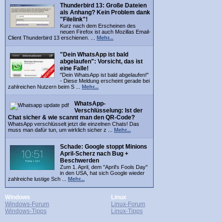
Thunderbird 13: Große Dateien
als Anhang? Kein Problem dank
"Filelink"!
Kurz nach dem Erscheinen des
neuen Firefox ist auch Mozillas Email-
Client Thunderbird 13 erschienen. ...
Mehr...
"Dein WhatsApp ist bald
abgelaufen": Vorsicht, das ist
eine Falle!
"Dein WhatsApp ist bald abgelaufen!"
- Diese Meldung erscheint gerade bei
zahlreichen Nutzern beim S ...
Mehr...
WhatsApp-
Verschlüsselung: Ist der
Chat sicher & wie scannt man den QR-Code?
WhatsApp verschlüsselt jetzt die einzelnen Chats! Das
muss man dafür tun, um wirklich sicher z ...
Mehr...
Schade: Google stoppt Minions
April-Scherz nach Bug +
Beschwerden
Zum 1. April, dem "April's Fools Day"
in den USA, hat sich Google wieder
zahlreiche lustige Sch ...
Mehr...
Windows
Linux
Windows-Forum
Linux-Forum
Windows-Tipps
Linux-Tipps