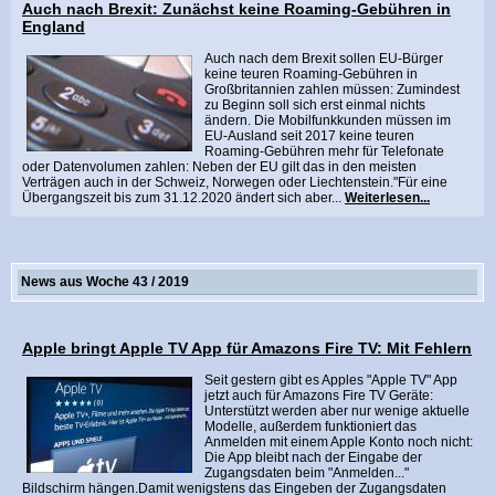
Auch nach Brexit: Zunächst keine Roaming-Gebühren in
England
Auch nach dem Brexit sollen EU-Bürger
keine teuren Roaming-Gebühren in
Großbritannien zahlen müssen: Zumindest
zu Beginn soll sich erst einmal nichts
ändern. Die Mobilfunkkunden müssen im
EU-Ausland seit 2017 keine teuren
Roaming-Gebühren mehr für Telefonate
oder Datenvolumen zahlen: Neben der EU gilt das in den meisten
Verträgen auch in der Schweiz, Norwegen oder Liechtenstein."Für eine
Übergangszeit bis zum 31.12.2020 ändert sich aber...
Weiterlesen...
News aus Woche 43 / 2019
Apple bringt Apple TV App für Amazons Fire TV: Mit Fehlern
Seit gestern gibt es Apples "Apple TV" App
jetzt auch für Amazons Fire TV Geräte:
Unterstützt werden aber nur wenige aktuelle
Modelle, außerdem funktioniert das
Anmelden mit einem Apple Konto noch nicht:
Die App bleibt nach der Eingabe der
Zugangsdaten beim "Anmelden..."
Bildschirm hängen.Damit wenigstens das Eingeben der Zugangsdaten