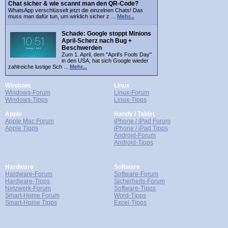
Chat sicher & wie scannt man den QR-Code?
WhatsApp verschlüsselt jetzt die einzelnen Chats! Das
muss man dafür tun, um wirklich sicher z ...
Mehr...
Schade: Google stoppt Minions
April-Scherz nach Bug +
Beschwerden
Zum 1. April, dem "April's Fools Day"
in den USA, hat sich Google wieder
zahlreiche lustige Sch ...
Mehr...
Windows
Linux
Windows-Forum
Linux-Forum
Windows-Tipps
Linux-Tipps
Apple
Handy / Tablet
Apple Mac Forum
iPhone / iPad Forum
Apple Tipps
iPhone / iPad Tipps
Android-Forum
Android-Tipps
Hardware
Software
Hardware-Forum
Software-Forum
Hardware-Tipps
Sicherheits-Forum
Netzwerk-Forum
Software-Tipps
Smart-Home Forum
Word-Tipps
Smart-Home Tipps
Excel-Tipps