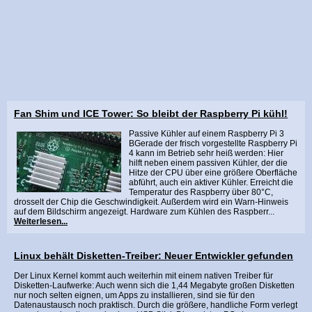
Fan Shim und ICE Tower: So bleibt der Raspberry Pi kühl!
Passive Kühler auf einem Raspberry Pi 3
BGerade der frisch vorgestellte Raspberry Pi
4 kann im Betrieb sehr heiß werden: Hier
hilft neben einem passiven Kühler, der die
Hitze der CPU über eine größere Oberfläche
abführt, auch ein aktiver Kühler. Erreicht die
Temperatur des Raspberry über 80°C,
drosselt der Chip die Geschwindigkeit. Außerdem wird ein Warn-Hinweis
auf dem Bildschirm angezeigt. Hardware zum Kühlen des Raspberr...
Weiterlesen...
Linux behält Disketten-Treiber: Neuer Entwickler gefunden
Der Linux Kernel kommt auch weiterhin mit einem nativen Treiber für
Disketten-Laufwerke: Auch wenn sich die 1,44 Megabyte großen Disketten
nur noch selten eignen, um Apps zu installieren, sind sie für den
Datenaustausch noch praktisch. Durch die größere, handliche Form verlegt