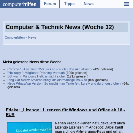
Forum
Tipps
News
Computer & Technik News (Woche 32)
Compterhilfen
»
News
Meist gelesene News diese Woche:
Chrome 151 schließt 350 Lücken – auch Edge aktualisiert
(242x gelesen)
"No-reply.": Möglicher Phishing-Versuch
(199x gelesen)
BSI warnt: Windows Hello ist nicht sicher
(171x gelesen)
Ring Car Alarm: Amazon bringt die Alarmanlage ins Auto
(80x gelesen)
Neue WhatsApp Version: So macht man Texte fett, kursiv und durchgestrichen!
(64x
gelesen)
Edeka: „Lizengo“ Lizenzen für Windows und Office ab 18,-
EUR
Neben Prepaid-Karten hat Edeka jetzt auch
Lizengo Lizenzen im Angebot: Dabei kauft
man sich die Aktivierungs-Keys und erhält