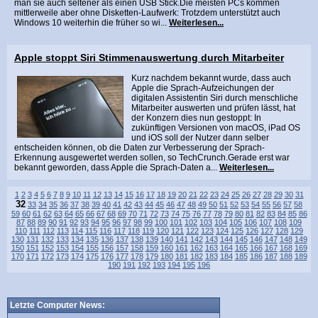
man sie auch seltener als einen USB Stick.Die meisten PCs kommen
mittlerweile aber ohne Disketten-Laufwerk: Trotzdem unterstützt auch
Windows 10 weiterhin die früher so wi...
Weiterlesen...
Apple stoppt Siri Stimmenauswertung durch Mitarbeiter
Kurz nachdem bekannt wurde, dass auch
Apple die Sprach-Aufzeichungen der
digitalen Assistentin Siri durch menschliche
Mitarbeiter auswerten und prüfen lässt, hat
der Konzern dies nun gestoppt: In
zukünftigen Versionen von macOS, iPad OS
und iOS soll der Nutzer dann selber
entscheiden können, ob die Daten zur Verbesserung der Sprach-
Erkennung ausgewertet werden sollen, so TechCrunch.Gerade erst war
bekannt geworden, dass Apple die Sprach-Daten a...
Weiterlesen...
1
2
3
4
5
6
7
8
9
10
11
12
13
14
15
16
17
18
19
20
21
22
23
24
25
26
27
28
29
30
31
32
33
34
35
36
37
38
39
40
41
42
43
44
45
46
47
48
49
50
51
52
53
54
55
56
57
58
59
60
61
62
63
64
65
66
67
68
69
70
71
72
73
74
75
76
77
78
79
80
81
82
83
84
85
86
87
88
89
90
91
92
93
94
95
96
97
98
99
100
101
102
103
104
105
106
107
108
109
110
111
112
113
114
115
116
117
118
119
120
121
122
123
124
125
126
127
128
129
130
131
132
133
134
135
136
137
138
139
140
141
142
143
144
145
146
147
148
149
150
151
152
153
154
155
156
157
158
159
160
161
162
163
164
165
166
167
168
169
170
171
172
173
174
175
176
177
178
179
180
181
182
183
184
185
186
187
188
189
190
191
192
193
194
195
196
Letzte Computer News: