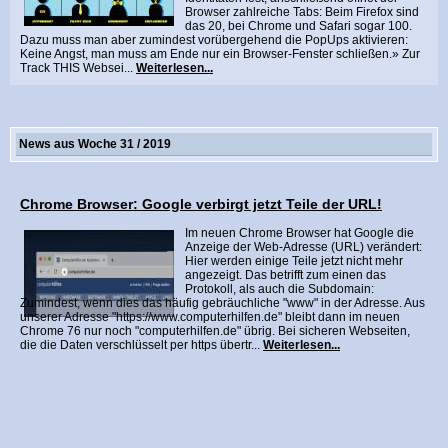
Browser zahlreiche Tabs: Beim Firefox sind
das 20, bei Chrome und Safari sogar 100.
Dazu muss man aber zumindest vorübergehend die PopUps aktivieren:
Keine Angst, man muss am Ende nur ein Browser-Fenster schließen.» Zur
Track THIS Websei...
Weiterlesen...
News aus Woche 31 / 2019
Chrome Browser: Google verbirgt jetzt Teile der URL!
Im neuen Chrome Browser hat Google die
Anzeige der Web-Adresse (URL) verändert:
Hier werden einige Teile jetzt nicht mehr
angezeigt. Das betrifft zum einen das
Protokoll, als auch die Subdomain:
Zumindest, wenn dies das häufig gebräuchliche "www" in der Adresse. Aus
unserer Adresse "https://www.computerhilfen.de" bleibt dann im neuen
Chrome 76 nur noch "computerhilfen.de" übrig. Bei sicheren Webseiten,
die die Daten verschlüsselt per https übertr...
Weiterlesen...