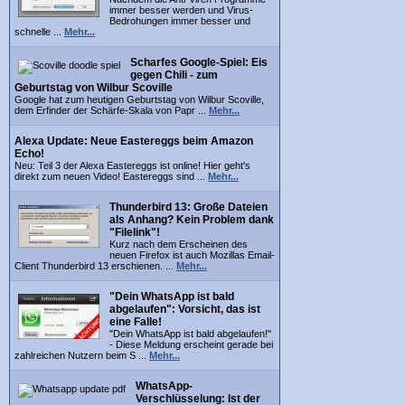
immer besser werden und Virus-
Bedrohungen immer besser und
schnelle ...
Mehr...
Scharfes Google-Spiel: Eis
gegen Chili - zum
Geburtstag von Wilbur Scoville
Google hat zum heutigen Geburtstag von Wilbur Scoville,
dem Erfinder der Schärfe-Skala von Papr ...
Mehr...
Alexa Update: Neue Eastereggs beim Amazon
Echo!
Neu: Teil 3 der Alexa Eastereggs ist online! Hier geht's
direkt zum neuen Video! Eastereggs sind ...
Mehr...
Thunderbird 13: Große Dateien
als Anhang? Kein Problem dank
"Filelink"!
Kurz nach dem Erscheinen des
neuen Firefox ist auch Mozillas Email-
Client Thunderbird 13 erschienen. ...
Mehr...
"Dein WhatsApp ist bald
abgelaufen": Vorsicht, das ist
eine Falle!
"Dein WhatsApp ist bald abgelaufen!"
- Diese Meldung erscheint gerade bei
zahlreichen Nutzern beim S ...
Mehr...
WhatsApp-
Verschlüsselung: Ist der