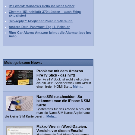
BSI warnt: Windows Hello ist nicht sicher
Chrome 151 schließt 370 Lücken – auch Edge
aktualisiert
"No-reply.": Möglicher Phishing-Versuch
Ändere-Dein-Passwort-Tag: 1. Februar
Ring Car Alarm: Amazon bringt die Alarmanlage ins
Auto
Meist gelesene News:
Probleme mit dem Amazon
FireTV Stick - das hilft!
Der FireTV Stick ist nicht viel größer
als ein USB-Speicherstick und wird in
einen freien HDMI Ste ...
Mehr...
Nano SIM zuschneiden: So
bekommt man die iPhone 6 SIM
Karte
Spätestens für das iPhone 6 braucht
man die Nano SIM Karte: Apple hatte
die kleine SIM Karte berei ...
Mehr...
Makro-Viren in Word-Dateien:
Vorsicht vor diesen Emails!
Nachdem die Anti-Viren Programme