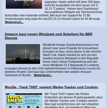
upgraden: Apple selbst hält über 200 Apps
nicht für kompatibel mit dem neuen OS X
10.15 "Catalina". Neben dem Dashboard,
das praktische Widgets wie Taschenrechner,
Notizzettel oder Kalender enthielt, fällt auch der Support für 32 Bit
Anwendungen weg.Apps für macOS 10.15 müssen daher für 64 Bit ausg...
Weiterlesen...
Amazon baut neuen Windpark und Solarfarm für AWS
Dienste
Windkraft-Anlage (Symbolfoto)Amazon hat
aktuell zwei neue Projekte für erneuerbare
Energien im Bau, eines davon in der irischen
Stadt Cork. Dabei handelt es sich um den
zweiten Amazon-Windpark in der Republik
Irland. Nach seiner Fertigstellung wird der
neue Windpark 23,2 Megawatt an Leistung
erzeugen können.In den USA realisiert Amazon in Pittsylvania County ein
weiteres Projekt: Dort baut das Unternehmen den siebten Amazon-
Solarpark im Bunde...
Weiterlesen...
Mozilla „Track THIS“ verwirrt Werbe-Tracker und Cookies
Mit "Track THIS" haben die Firefox
Entwickler ein kleines Projekt gestartet, dass
die Werbe-Tracker und -Cookies verwirrt:
Man legt zunächst eine von vier virtuellen
Identitäten fest, anschließend öffnet der