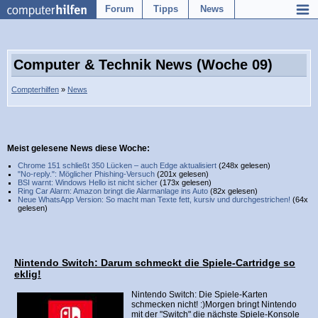
Forum
Tipps
News
Computer & Technik News (Woche 09)
Compterhilfen
»
News
Meist gelesene News diese Woche:
Chrome 151 schließt 350 Lücken – auch Edge aktualisiert
(248x gelesen)
"No-reply.": Möglicher Phishing-Versuch
(201x gelesen)
BSI warnt: Windows Hello ist nicht sicher
(173x gelesen)
Ring Car Alarm: Amazon bringt die Alarmanlage ins Auto
(82x gelesen)
Neue WhatsApp Version: So macht man Texte fett, kursiv und durchgestrichen!
(64x
gelesen)
Nintendo Switch: Darum schmeckt die Spiele-Cartridge so
eklig!
Nintendo Switch: Die Spiele-Karten
schmecken nicht! :)Morgen bringt Nintendo
mit der "Switch" die nächste Spiele-Konsole