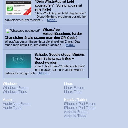
"Dein WhatsApp ist bald
abgelaufen": Vorsicht, das ist
eine Falle!
"Dein WhatsApp ist bald abgelaufen!"
- Diese Meldung erscheint gerade bei
zahlreichen Nutzern beim S ...
Mehr...
WhatsApp-
Verschlüsselung: Ist der
Chat sicher & wie scannt man den QR-Code?
WhatsApp verschlüsselt jetzt die einzelnen Chats! Das
muss man dafür tun, um wirklich sicher z ...
Mehr...
Schade: Google stoppt Minions
April-Scherz nach Bug +
Beschwerden
Zum 1. April, dem "April's Fools Day"
in den USA, hat sich Google wieder
zahlreiche lustige Sch ...
Mehr...
Windows
Linux
Windows-Forum
Linux-Forum
Windows-Tipps
Linux-Tipps
Apple
Handy / Tablet
Apple Mac Forum
iPhone / iPad Forum
Apple Tipps
iPhone / iPad Tipps
Android-Forum
Android-Tipps