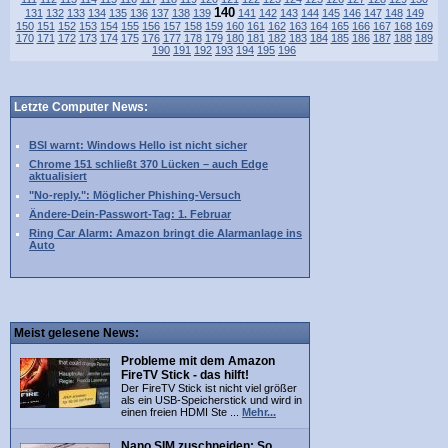
140
131
132
133
134
135
136
137
138
139
141
142
143
144
145
146
147
148
149
150
151
152
153
154
155
156
157
158
159
160
161
162
163
164
165
166
167
168
169
170
171
172
173
174
175
176
177
178
179
180
181
182
183
184
185
186
187
188
189
190
191
192
193
194
195
196
Letzte Computer News:
BSI warnt: Windows Hello ist nicht sicher
Chrome 151 schließt 370 Lücken – auch Edge
aktualisiert
"No-reply.": Möglicher Phishing-Versuch
Ändere-Dein-Passwort-Tag: 1. Februar
Ring Car Alarm: Amazon bringt die Alarmanlage ins
Auto
Meist gelesene News:
Probleme mit dem Amazon
FireTV Stick - das hilft!
Der FireTV Stick ist nicht viel größer
als ein USB-Speicherstick und wird in
einen freien HDMI Ste ...
Mehr...
Nano SIM zuschneiden: So