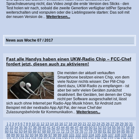
Sprachsteuerung nicht, das Video zeigt die erste Version des Sticks - den
Test holen wir nach, sobald die zweite Genertion verfügbar ist!Per Sprache
weiterschalten und vorspulen oder die Lieblingsserie starten: Das soll mit
der neuen Version de...
Weiterlesen...
News aus Woche 07 / 2017
Fast alle Handys haben einen UKW-Radio Chip – FCC-Chef
fordert jetzt, diesen auch zu aktivieren!
Die meisten der aktuell verkauften
Smartphone besitzen einen Chip, von dem
viele Nutzer nichts wissen: Der FM-Chip
dient dazu, UKW-Radio zu empfangen - ist
aber bei sehr vielen Geräten zunächst
deaktiviert. Bei Geräten, bei denen der Chip
nicht per Software ausgeschaltet ist, lässt
sich auch ohne Internet per Radio-App Musik hören, für Android zum
Beispiel mit der nextradio App.Ajit Pai, der neue Chef der
Zulassungsbehörde für Kommunikation...
Weiterlesen...
1
2
3
4
5
6
7
8
9
10
11
12
13
14
15
16
17
18
19
20
21
22
23
24
25
26
27
28
29
30
31
32
33
34
35
36
37
38
39
40
41
42
43
44
45
46
47
48
49
50
51
52
53
54
55
56
57
58
59
60
61
62
63
64
65
66
67
68
69
70
71
72
73
74
75
76
77
78
79
80
81
82
83
84
85
86
87
88
89
90
91
92
93
94
95
96
97
98
99
100
101
102
103
104
105
106
107
108
109
110
111
112
113
114
115
116
117
118
119
120
121
122
123
124
125
126
127
128
129
130