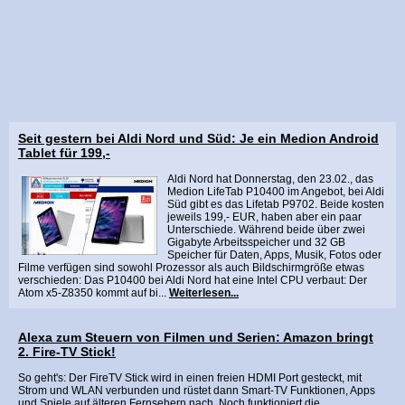
Seit gestern bei Aldi Nord und Süd: Je ein Medion Android
Tablet für 199,-
Aldi Nord hat Donnerstag, den 23.02., das
Medion LifeTab P10400 im Angebot, bei Aldi
Süd gibt es das Lifetab P9702. Beide kosten
jeweils 199,- EUR, haben aber ein paar
Unterschiede. Während beide über zwei
Gigabyte Arbeitsspeicher und 32 GB
Speicher für Daten, Apps, Musik, Fotos oder
Filme verfügen sind sowohl Prozessor als auch Bildschirmgröße etwas
verschieden: Das P10400 bei Aldi Nord hat eine Intel CPU verbaut: Der
Atom x5-Z8350 kommt auf bi...
Weiterlesen...
Alexa zum Steuern von Filmen und Serien: Amazon bringt
2. Fire-TV Stick!
So geht's: Der FireTV Stick wird in einen freien HDMI Port gesteckt, mit
Strom und WLAN verbunden und rüstet dann Smart-TV Funktionen, Apps
und Spiele auf älteren Fernsehern nach. Noch funktioniert die