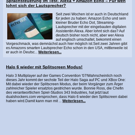
Sprachsteuerung im Test: Alexa + Amazon Echo – Für wen
lohnt sich der Lautsprecher?
Seit zwei Wochen ist er auch in Deutschland
für jeden zu haben: Amazon Echo und sein
kleiner Bruder Echo Dot, Streaming-
Lautsprecher mit der eingebauten digitalen
Assistentin Alexa. Aber lohnt sich das? Auf
deutsch bisher noch nicht, aber wer Alexa
auf englisch umschaltet, bekommt einen
Vorgeschmack, was demnächst auch hier möglich ist.Seit zwei Jahren gibt
es Amazons smarten Lautsprecher Echo schon in den USA, mittlerweile ist
er auch in Deutsc...
Weiterlesen...
Halo 6 wieder mit Splitscreen Modus!
Halo 3 Multiplayer auf der Games Convention '07!Wahrscheinlich noch
dieses Jahr kommt der sechste Teil der Halo Saga auf PC und XBox One:
Mit dabei wieder der Splitscreen Modus, der beim Vorgänger zum Ärger
zahlreicher Spieler ersatzlos gestrichen wurde. Bonnie Ross, die Chefin
des verantwortlichen Spiel-Studios 343 Industries, hat jetzt laut
dualshockers.com versprochen, dass Halo 6 wieder den Splitscreen dabei
haben wird.Damit kann man mit ...
Weiterlesen...