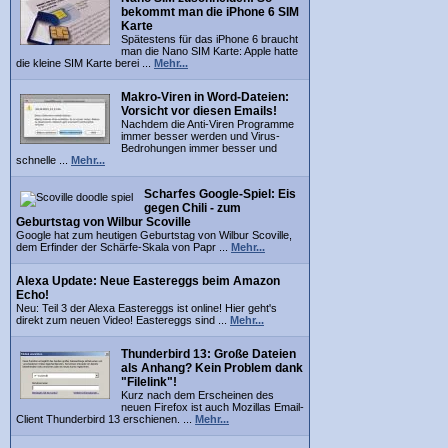
bekommt man die iPhone 6 SIM
Karte
Spätestens für das iPhone 6 braucht
man die Nano SIM Karte: Apple hatte
die kleine SIM Karte berei ...
Mehr...
Makro-Viren in Word-Dateien:
Vorsicht vor diesen Emails!
Nachdem die Anti-Viren Programme
immer besser werden und Virus-
Bedrohungen immer besser und
schnelle ...
Mehr...
Scharfes Google-Spiel: Eis
gegen Chili - zum
Geburtstag von Wilbur Scoville
Google hat zum heutigen Geburtstag von Wilbur Scoville,
dem Erfinder der Schärfe-Skala von Papr ...
Mehr...
Alexa Update: Neue Eastereggs beim Amazon
Echo!
Neu: Teil 3 der Alexa Eastereggs ist online! Hier geht's
direkt zum neuen Video! Eastereggs sind ...
Mehr...
Thunderbird 13: Große Dateien
als Anhang? Kein Problem dank
"Filelink"!
Kurz nach dem Erscheinen des
neuen Firefox ist auch Mozillas Email-
Client Thunderbird 13 erschienen. ...
Mehr...