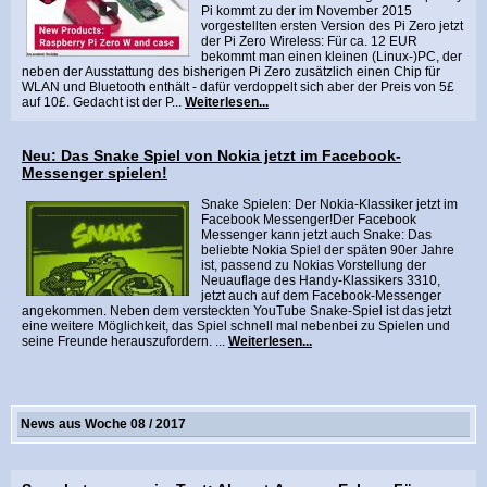
Pi kommt zu der im November 2015
vorgestellten ersten Version des Pi Zero jetzt
der Pi Zero Wireless: Für ca. 12 EUR
bekommt man einen kleinen (Linux-)PC, der
neben der Ausstattung des bisherigen Pi Zero zusätzlich einen Chip für
WLAN und Bluetooth enthält - dafür verdoppelt sich aber der Preis von 5£
auf 10£. Gedacht ist der P...
Weiterlesen...
Neu: Das Snake Spiel von Nokia jetzt im Facebook-
Messenger spielen!
Snake Spielen: Der Nokia-Klassiker jetzt im
Facebook Messenger!Der Facebook
Messenger kann jetzt auch Snake: Das
beliebte Nokia Spiel der späten 90er Jahre
ist, passend zu Nokias Vorstellung der
Neuauflage des Handy-Klassikers 3310,
jetzt auch auf dem Facebook-Messenger
angekommen. Neben dem versteckten YouTube Snake-Spiel ist das jetzt
eine weitere Möglichkeit, das Spiel schnell mal nebenbei zu Spielen und
seine Freunde herauszufordern. ...
Weiterlesen...
News aus Woche 08 / 2017