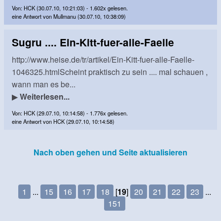
Von: HCK (30.07.10, 10:21:03) - 1.602x gelesen.
eine Antwort von Mullmanu (30.07.10, 10:38:09)
Sugru .... Ein-Kitt-fuer-alle-Faelle
http://www.heise.de/tr/artikel/Ein-Kitt-fuer-alle-Faelle-
1046325.htmlScheint praktisch zu sein .... mal schauen ,
wann man es be...
▶
Weiterlesen...
Von: HCK (29.07.10, 10:14:58) - 1.776x gelesen.
eine Antwort von HCK (29.07.10, 10:14:58)
Nach oben gehen und Seite aktualisieren
1
...
15
16
17
18
[
19
]
20
21
22
23
...
151