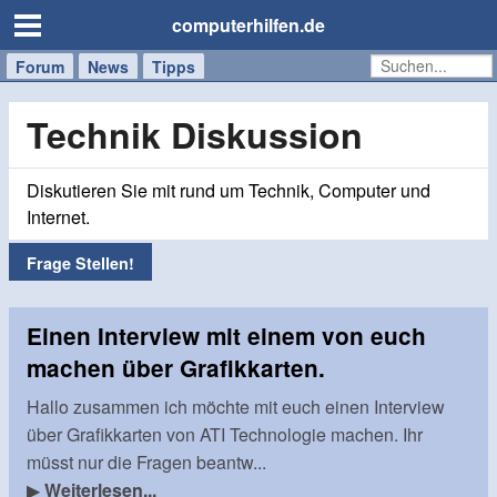
computerhilfen.de
Forum
Handy
Windows
Mac
News
Tipps
/
Tablet
Technik Diskussion
Diskutieren Sie mit rund um Technik, Computer und
Internet.
Frage Stellen!
Einen Interview mit einem von euch
machen über Grafikkarten.
Hallo zusammen ich möchte mit euch einen Interview
über Grafikkarten von ATI Technologie machen. Ihr
müsst nur die Fragen beantw...
▶
Weiterlesen...