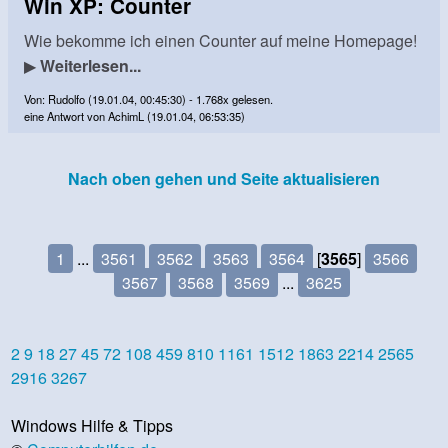
Win XP: Counter
Wie bekomme ich einen Counter auf meine Homepage!
▶
Weiterlesen...
Von: Rudolfo (19.01.04, 00:45:30) - 1.768x gelesen.
eine Antwort von AchimL (19.01.04, 06:53:35)
Nach oben gehen und Seite aktualisieren
1
...
3561
3562
3563
3564
[
3565
]
3566
3567
3568
3569
...
3625
2
9
18
27
45
72
108
459
810
1161
1512
1863
2214
2565
2916
3267
Windows Hilfe & Tipps