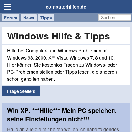
computerhilfen.de
Forum
Handy
Windows
Mac
News
Tipps
/
Tablet
Windows Hilfe & Tipps
Hilfe bei Computer- und Windows Problemen mit
Windows 98, 2000, XP, Vista, Windows 7, 8 und 10.
Hier können Sie kostenlos Fragen zu Windows- oder
PC-Problemen stellen oder Tipps lesen, die anderen
schon geholfen haben.
Frage Stellen!
Win XP: ***Hilfe*** Mein PC speichert
seine Einstellungen nicht!!!
Hallo an alle die mir helfen wollen.Ich habe folgendes