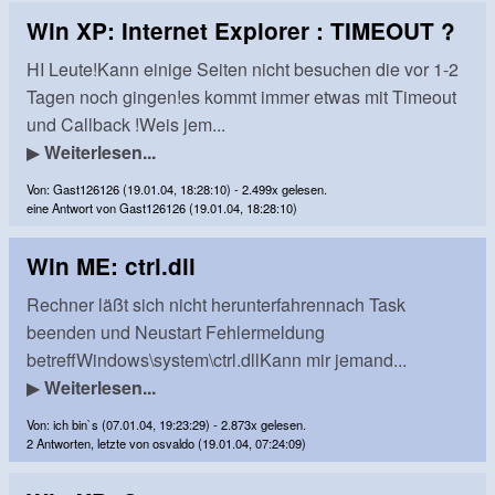
Win XP: Internet Explorer : TIMEOUT ?
HI Leute!Kann einige Seiten nicht besuchen die vor 1-2
Tagen noch gingen!es kommt immer etwas mit Timeout
und Callback !Weis jem...
▶
Weiterlesen...
Von: Gast126126 (19.01.04, 18:28:10) - 2.499x gelesen.
eine Antwort von Gast126126 (19.01.04, 18:28:10)
Win ME: ctrl.dll
Rechner läßt sich nicht herunterfahrennach Task
beenden und Neustart Fehlermeldung
betreffWindows\system\ctrl.dllKann mir jemand...
▶
Weiterlesen...
Von: ich bin`s (07.01.04, 19:23:29) - 2.873x gelesen.
2 Antworten, letzte von osvaldo (19.01.04, 07:24:09)