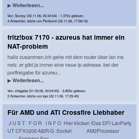
▶
Weiterlesen...
Von: Scorpy (02.11.06, 00:34:54) - 1.370x gelesen.
4 Antworten, letzte von Pentium4 (02.11.06, 17:58:16)
fritz!box 7170 - azureus hat immer ein
NAT-problem
hallo zusammen,ich gehe mit dem router über lan ins
netz. er gibt ja immer eine neue ip-adresse. bei der
portfreigabe für azureu...
▶
Weiterlesen...
Von: shiggidai (01.03.06, 00:04:53) - 3.805x gelesen.
2 Antworten, letzte von lopi (02.11.06, 17:25:45)
Für AMD und ATI Crossfire Liebhaber
J U S T F O R I N F O Hier klicken !Das DFI LanParty
UT CFX3200-M2R/G :Sockel AM2Prozessor
Sempron Soc...