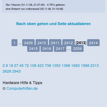
Von: Heaven (01.11.06, 21:37:45) - 4.797x gelesen.
eine Antwort von cottonwood (02.11.06, 01:16:48)
Nach oben gehen und Seite aktualisieren
1
...
2409
2410
2411
2412
[
2413
]
2414
2415
2416
2417
...
3259
2
9
18
27
45
72
108
423
738
1053
1368
1683
1998
2313
2628
2943
Hardware Hilfe & Tipps
©
Computerhilfen.de