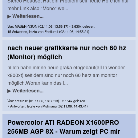
Stereo Headset Hat ein Problem seit heute Höre ich nur
mehr Link also "Mono" we...
▶
Weiterlesen...
Von: MASER-N3ON (02.11.06, 13:56:17) - 3.630x gelesen.
15 Antworten, letzte von Pentium4 (02.11.06, 14:55:21)
nach neuer grafikkarte nur noch 60 hz
(Monitor) möglich
hi!ich habe mir ne neue graka eingebaut(all in wonder
x800xt) seit dem sind nur noch 60 herz am monitor
möglich.Woran kann das l...
▶
Weiterlesen...
Von: create12 (01.11.06, 18:36:13) - 2.154x gelesen.
7 Antworten, letzte von Mullmanu (02.11.06, 14:43:41)
Powercolor ATI RADEON X1600PRO
256MB AGP 8X - Warum zeigt PC mir