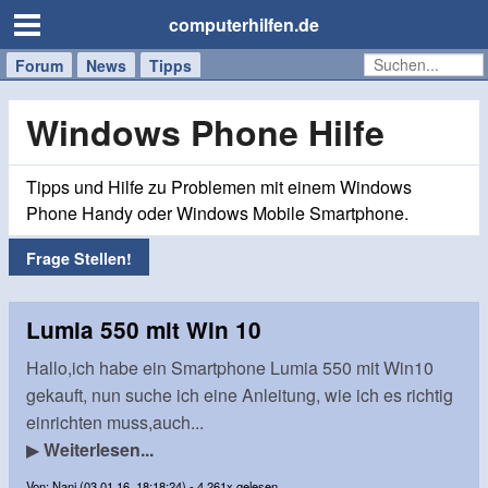
computerhilfen.de
Forum
Handy
Windows
Mac
News
Tipps
/
Tablet
Windows Phone Hilfe
Tipps und Hilfe zu Problemen mit einem Windows
Phone Handy oder Windows Mobile Smartphone.
Frage Stellen!
Lumia 550 mit Win 10
Hallo,ich habe ein Smartphone Lumia 550 mit Win10
gekauft, nun suche ich eine Anleitung, wie ich es richtig
einrichten muss,auch...
▶
Weiterlesen...
Von: Nani (03.01.16, 18:18:24) - 4.261x gelesen.