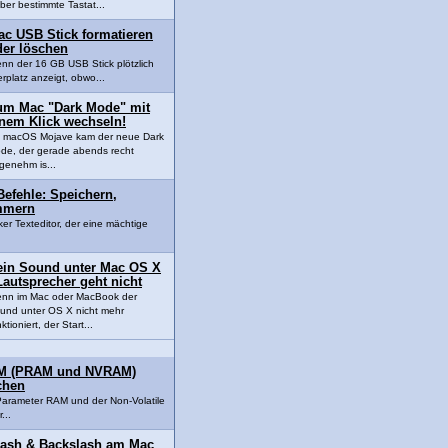
über bestimmte Tastat...
ac USB Stick formatieren
der löschen
nn der 16 GB USB Stick plötzlich
rplatz anzeigt, obwo...
um Mac "Dark Mode" mit
inem Klick wechseln!
t macOS Mojave kam der neue Dark
de, der gerade abends recht
genehm is...
Befehle: Speichern,
mmern
nker Texteditor, der eine mächtige
ein Sound unter Mac OS X
Lautsprecher geht nicht
nn im Mac oder MacBook der
und unter OS X nicht mehr
ktioniert, der Start...
AM (PRAM und NVRAM)
chen
rameter RAM und der Non-Volatile
...
lash & Backslash am Mac