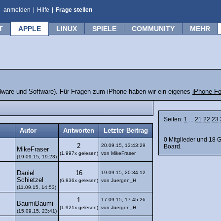
anmelden
|
Hilfe
|
Frage stellen
T
APPLE
LINUX
SPIELE
COMMUNITY
MEHR
rdware und Software). Für Fragen zum iPhone haben wir ein eigenes
iPhone F
Seiten:
1
...
21
22
23
Autor
Antworten
Letzter Beitrag
0 Mitglieder und 18 
2
20.09.15, 13:43:29
Board.
MikeFraser
(1.997x gelesen)
von MikeFraser
(19.09.15, 19:23)
Daniel
16
19.09.15, 20:34:12
Schietzel
(6.836x gelesen)
von Juergen_H
(11.09.15, 14:53)
1
17.09.15, 17:45:26
BaumiBaumi
(1.921x gelesen)
von Juergen_H
(15.09.15, 23:41)