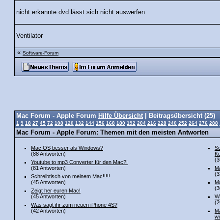
nicht erkannte dvd lässt sich nicht auswerfen
Ventilator
«
Software-Forum
Mac Forum - Apple Forum
Hilfe Übersicht
| Beitragsübersicht (25)
1
9
18
27
45
72
108
120
132
144
156
168
180
192
204
216
228
240
252
264
276
288
Mac Forum - Apple Forum: Themen mit den meisten Antworten
Mac OS besser als Windows?
Sc
(88 Antworten)
Ku
(3
Youtube to mp3 Converter für den Mac?!
(81 Antworten)
Ma
(3
Schreibtisch von meinem Mac!!!!!
(45 Antworten)
Ma
(3
Zeigt her euren Mac!
(45 Antworten)
Wi
(2
Was sagt ihr zum neuen iPhone 4S?
(42 Antworten)
Ma
wi