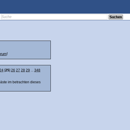
orum
!
24
[
25
]
26
27
28
29
...
348
Gäste im betrachten dieses