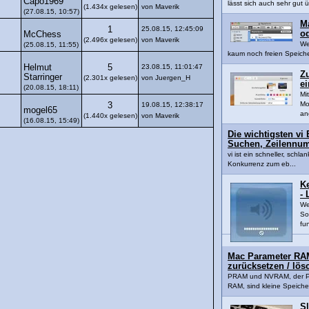
Capo1969
lässt sich auch sehr gut 
(1.434x gelesen)
von Maverik
(27.08.15, 10:57)
M
1
25.08.15, 12:45:09
o
McChess
(2.496x gelesen)
von Maverik
We
(25.08.15, 11:55)
kaum noch freien Speiche
Helmut
5
23.08.15, 11:01:47
Z
Starringer
(2.301x gelesen)
von Juergen_H
e
(20.08.15, 18:11)
Mi
Mo
3
19.08.15, 12:38:17
mogel65
an
(1.440x gelesen)
von Maverik
(16.08.15, 15:49)
Die wichtigsten vi 
Suchen, Zeilennu
vi ist ein schneller, schla
Konkurrenz zum eb...
K
- 
We
So
fun
Mac Parameter R
zurücksetzen / lös
PRAM und NVRAM, der Pa
RAM, sind kleine Speicher
S