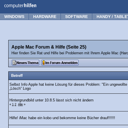
Forum
Tipps
News
Frage stellen
WINDOWS
HARDWARE
SOFTWARE
HANDY / TABLE
Apple Mac Forum & Hilfe (Seite 25)
Hier finden Sie Rat und Hilfe bei Problemen mit Ihrem Apple Mac (Ha
Betreff
Selbst Info Apple hat keine Lösung für dieses Problem: "Ein ungewollte
„Lösch“ Logo
Hintergrundbild unter 10.8.5 lässt sich nicht ändern
«
1
2
Alle
»
Hilfe! iMac habe ein kobo und bekomme keine Bücher drauf!!!!!!