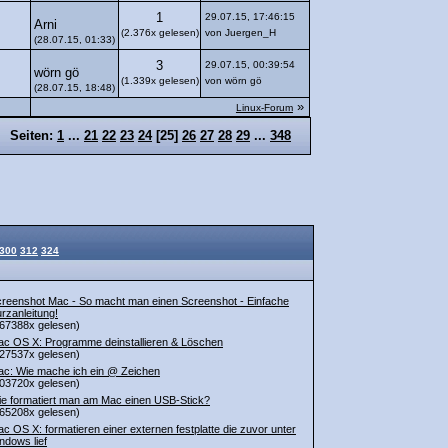
1
29.07.15, 17:46:15
Arni
(2.376x gelesen)
von Juergen_H
(28.07.15, 01:33)
3
29.07.15, 00:39:54
wörn gö
(1.339x gelesen)
von wörn gö
(28.07.15, 18:48)
»
Linux-Forum
Seiten:
1
...
21
22
23
24
[
25
]
26
27
28
29
...
348
300
312
324
reenshot Mac - So macht man einen Screenshot - Einfache
rzanleitung!
67388x gelesen)
c OS X: Programme deinstallieren & Löschen
27537x gelesen)
c: Wie mache ich ein @ Zeichen
03720x gelesen)
e formatiert man am Mac einen USB-Stick?
65208x gelesen)
c OS X: formatieren einer externen festplatte die zuvor unter
ndows lief