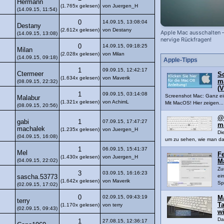
Hermann
(1.765x gelesen)
von Juergen_H
(14.09.15, 11:54)
0
14.09.15, 13:08:04
Destany
(2.612x gelesen)
von Destany
Apple Mac ausschalten 
(14.09.15, 13:08)
nervige Rückfragen!
0
14.09.15, 09:18:25
Milan
(2.028x gelesen)
von Milan
(14.09.15, 09:18)
Apple-Tipps
1
09.09.15, 12:42:17
Ctermeer
S
(1.634x gelesen)
von Maverik
m
(08.09.15, 22:32)
(V
1
09.09.15, 03:14:08
Screenshot Mac: Ganz ei
Malabur
(1.321x gelesen)
von AchimL
Mit MacOS! Hier zeigen...
(08.09.15, 20:56)
@
gabi
1
07.09.15, 17:47:27
m
machalek
(1.235x gelesen)
von Juergen_H
Di
(04.09.15, 16:08)
um zu sehen, wie man da
1
06.09.15, 15:41:37
Mel
Fe
(1.430x gelesen)
von Juergen_H
(04.09.15, 22:02)
M
Zu
3
03.09.15, 16:16:23
ei
sascha.53773
(1.642x gelesen)
von Maverik
Spe
(02.09.15, 17:02)
0
02.09.15, 09:43:19
M
terry
T
(1.170x gelesen)
von terry
(02.09.15, 09:43)
wi
Da
1
27.08.15, 12:36:17