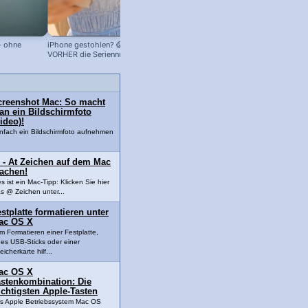
– ohne
iPhone gestohlen? 😱 Speicher dir
Abgestürzte Mac-App abschießen!
VORHER die Seriennummer + IMEI ab!
So geht's!
creenshot Mac: So macht
an ein Bildschirmfoto
ideo)!
nfach ein Bildschirmfoto aufnehmen
 - At Zeichen auf dem Mac
achen!
es ist ein Mac-Tipp: Klicken Sie hier
s @ Zeichen unter...
stplatte formatieren unter
ac OS X
m Formatieren einer Festplatte,
nes USB-Sticks oder einer
icherkarte hilf...
ac OS X
astenkombination: Die
chtigsten Apple-Tasten
s Apple Betriebssystem Mac OS