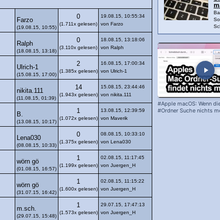
ma
Ba
0
19.08.15, 10:55:34
Farzo
So
(1.711x gelesen)
von Farzo
Sc
(19.08.15, 10:55)
0
18.08.15, 13:18:06
Ralph
(3.110x gelesen)
von Ralph
(18.08.15, 13:18)
2
16.08.15, 17:00:34
Ulrich-1
(1.385x gelesen)
von Ulrich-1
(15.08.15, 17:00)
14
15.08.15, 23:44:46
nikita.111
(1.943x gelesen)
von nikita.111
(11.08.15, 01:39)
#Apple macOS: Wenn di
#Ordner Suche nichts me
1
13.08.15, 12:39:59
B.
(1.072x gelesen)
von Maverik
(13.08.15, 10:17)
0
08.08.15, 10:33:10
Lena030
(1.375x gelesen)
von Lena030
(08.08.15, 10:33)
1
02.08.15, 11:17:45
wörn gö
(1.199x gelesen)
von Juergen_H
(01.08.15, 16:57)
1
02.08.15, 11:15:22
wörn gö
(1.600x gelesen)
von Juergen_H
(31.07.15, 16:42)
1
29.07.15, 17:47:13
m.sch.
(1.573x gelesen)
von Juergen_H
(29.07.15, 15:48)