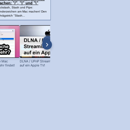
chen: "/", "|" und "\"
ckslash, Slash und Pipe:
nderzeichen am Mac machen! Den
hrägstrich "Slash...
e Mac
DLNA / UPnP Streaming per Airplay
Apple-TV HDMI Problem - Solution 
hr findet!
auf ein Apple TV!
Lösung