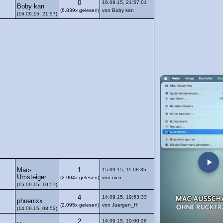
0
16.09.15, 21:57:01
Boby kan
(6.839x gelesen)
von Boby kan
(16.09.15, 21:57)
Mac-
1
15.09.15, 11:08:35
Umsteiger
(2.904x gelesen)
von nico
(15.09.15, 10:57)
4
14.09.15, 19:53:33
phoenixx
(2.095x gelesen)
von Juergen_H
(14.09.15, 08:52)
2
14.09.15, 19:00:26