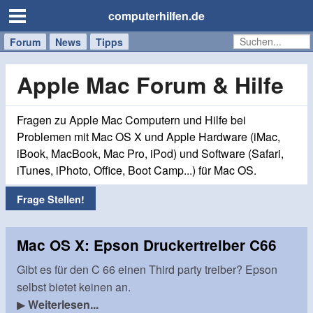
computerhilfen.de
Forum
Handy
Windows
Mac
News
Tipps
/
Tablet
Apple Mac Forum & Hilfe
Fragen zu Apple Mac Computern und Hilfe bei
Problemen mit Mac OS X und Apple Hardware (iMac,
iBook, MacBook, Mac Pro, iPod) und Software (Safari,
iTunes, iPhoto, Office, Boot Camp...) für Mac OS.
Frage Stellen!
Mac OS X: Epson Druckertreiber C66
Gibt es für den C 66 einen Third party treiber? Epson
selbst bietet keinen an.
▶
Weiterlesen...