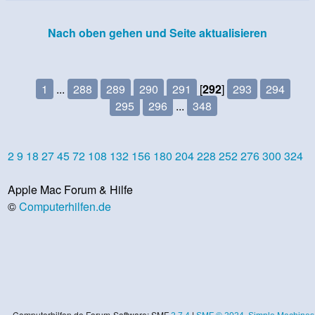
Nach oben gehen und Seite aktualisieren
1
...
288
289
290
291
[
292
]
293
294
295
296
...
348
2
9
18
27
45
72
108
132
156
180
204
228
252
276
300
324
Apple Mac Forum & Hilfe
©
Computerhilfen.de
Computerhilfen.de Forum-Software: SMF