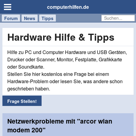
computerhilfen.de
Forum
Handy
Windows
Mac
News
Tipps
/
Tablet
Hardware Hilfe & Tipps
Hilfe zu PC und Computer Hardware und USB Geräten,
Drucker oder Scanner, Monitor, Festplatte, Grafikkarte
oder Soundkarte.
Stellen Sie hier kostenlos eine Frage bei einem
Hardware-Problem oder lesen Sie, was andere schon
geschrieben haben.
Frage Stellen!
Netzwerkprobleme mit "arcor wlan
modem 200"