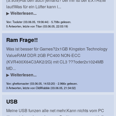
(S.939)Hat den auch jemand? bei mir ist der EXTREM
laut!Was für ein Lüfter kann i...
▶
Weiterlesen...
Von: Toolster (03.06.05, 19:06:44) - 5.708x gelesen.
5 Antworten, letzte von Titan (03.06.05, 22:03:19)
Ram Frage!!
Was ist besser für Games?2x1GB Kingston Technology
ValueRAM DDR 2GB PC400 NON-ECC
(KVR400X64C3AK2/2G) mit CL3 ???oder2x1024MB
MD...
▶
Weiterlesen...
Von: ghettomaster (03.06.05, 14:53:20) - 2.966x gelesen.
3 Antworten, letzte von OldWabble (03.06.05, 21:34:02)
USB
Meine USB funzen alle net mehr.Kann nichts vom PC