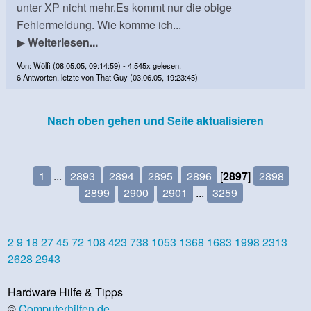
unter XP nicht mehr.Es kommt nur die obige
Fehlermeldung. Wie komme ich...
▶
Weiterlesen...
Von: Wölfi (08.05.05, 09:14:59) - 4.545x gelesen.
6 Antworten, letzte von That Guy (03.06.05, 19:23:45)
Nach oben gehen und Seite aktualisieren
1
...
2893
2894
2895
2896
[
2897
]
2898
2899
2900
2901
...
3259
2
9
18
27
45
72
108
423
738
1053
1368
1683
1998
2313
2628
2943
Hardware Hilfe & Tipps
©
Computerhilfen.de