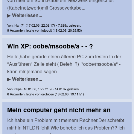
von meinem Sohn.Habe ein Netzwerk eingerichtet
(Kabelnetzwerk)mit Crossoverkabe...
▶
Weiterlesen...
Von: Ham71 (17.02.06, 22:02:17) - 7.828x gelesen.
9 Antworten, letzte von fotovolt (18.02.06, 20:29:53)
Win XP: oobe/msoobe/a - - ?
Hallo,habe gerade einen älteren PC zum testen.In der
"Ausführen" Zeile steht ( Befehl ?) "oobe/msoobe/a" -
kann mir jemand sagen...
▶
Weiterlesen...
Von: raipa (16.01.06, 15:27:15) - 14.018x gelesen.
6 Antworten, letzte von orchidee (18.02.06, 19:11:51)
Mein computer geht nicht mehr an
Ich habe ein Problem mit meinem Rechner.Der schreibt
mir hin NTLDR fehlt Wie behebe ich das Problem?? Ich