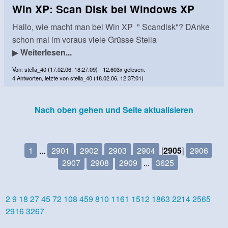
Win XP: Scan Disk bei Windows XP
Hallo, wie macht man bei Win XP " Scandisk"? DAnke
schon mal im voraus viele Grüsse Stella
▶
Weiterlesen...
Von: stella_40 (17.02.06, 18:27:09) - 12.603x gelesen.
4 Antworten, letzte von stella_40 (18.02.06, 12:37:01)
Nach oben gehen und Seite aktualisieren
1
...
2901
2902
2903
2904
[
2905
]
2906
2907
2908
2909
...
3625
2
9
18
27
45
72
108
459
810
1161
1512
1863
2214
2565
2916
3267