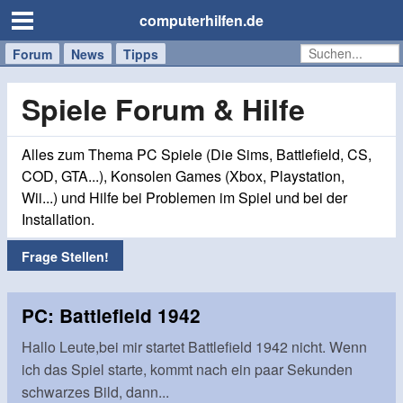
computerhilfen.de
Forum
Handy
Windows
Mac
News
Tipps
/
Tablet
Spiele Forum & Hilfe
Alles zum Thema PC Spiele (Die Sims, Battlefield, CS,
COD, GTA...), Konsolen Games (Xbox, Playstation,
Wii...) und Hilfe bei Problemen im Spiel und bei der
Installation.
Frage Stellen!
PC: Battlefield 1942
Hallo Leute,bei mir startet Battlefield 1942 nicht. Wenn
ich das Spiel starte, kommt nach ein paar Sekunden
schwarzes Bild, dann...