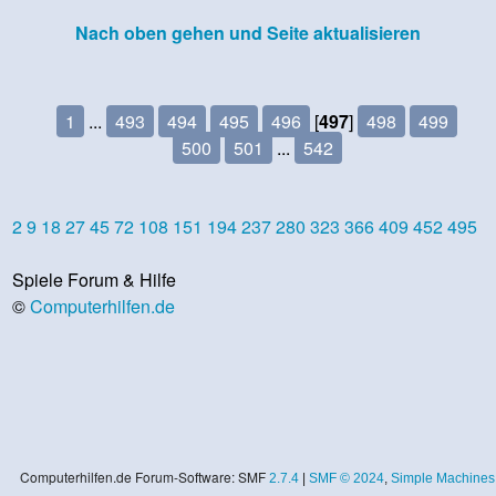
Nach oben gehen und Seite aktualisieren
1
...
493
494
495
496
[
497
]
498
499
500
501
...
542
2
9
18
27
45
72
108
151
194
237
280
323
366
409
452
495
Spiele Forum & Hilfe
©
Computerhilfen.de
Computerhilfen.de Forum-Software: SMF
2.7.4
|
SMF © 2024
,
Simple Machines