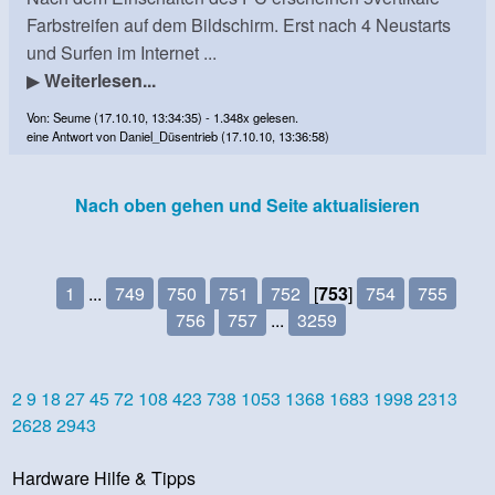
Farbstreifen auf dem Bildschirm. Erst nach 4 Neustarts
und Surfen im Internet ...
▶
Weiterlesen...
Von: Seume (17.10.10, 13:34:35) - 1.348x gelesen.
eine Antwort von Daniel_Düsentrieb (17.10.10, 13:36:58)
Nach oben gehen und Seite aktualisieren
1
...
749
750
751
752
[
753
]
754
755
756
757
...
3259
2
9
18
27
45
72
108
423
738
1053
1368
1683
1998
2313
2628
2943
Hardware Hilfe & Tipps