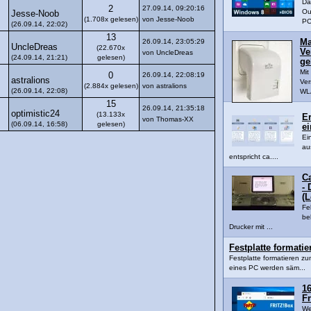
Da
2
27.09.14, 09:20:16
Ou
Jesse-Noob
(1.708x gelesen)
von Jesse-Noob
PC
(26.09.14, 22:02)
13
26.09.14, 23:05:29
Ma
UncleDreas
(22.670x
Ve
von UncleDreas
(24.09.14, 21:21)
gelesen)
ge
Mi
0
26.09.14, 22:08:19
astralions
Ver
(2.884x gelesen)
von astralions
(26.09.14, 22:08)
WLA
15
26.09.14, 21:35:18
optimistic24
(13.133x
Er
von Thomas-XX
(06.09.14, 16:58)
gelesen)
ei
Ei
au
entspricht ca....
C
- 
(
Fe
be
Drucker mit ...
Festplatte formati
Festplatte formatieren z
eines PC werden säm...
16
Fr
We