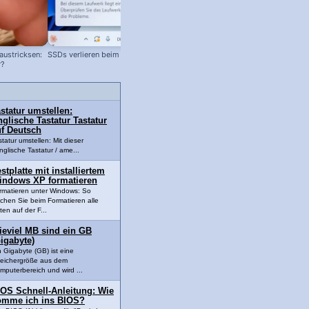
austricksen:
SSDs verlieren beim Lagern Daten!
BIOS Reset bei älteren Computern:
r?
BIOS zurücksetzen
statur umstellen:
glische Tastatur Tastatur
uf Deutsch
statur umstellen: Mit dieser
nglische Tastatur / ame...
stplatte mit installiertem
indows XP formatieren
rmatieren unter Windows: So
schen Sie beim Formatieren alle
ten auf der F...
ieviel MB sind ein GB
igabyte)
n Gigabyte (GB) ist eine
eichergröße aus dem
mputerbereich und wird ...
IOS Schnell-Anleitung: Wie
omme ich ins BIOS?