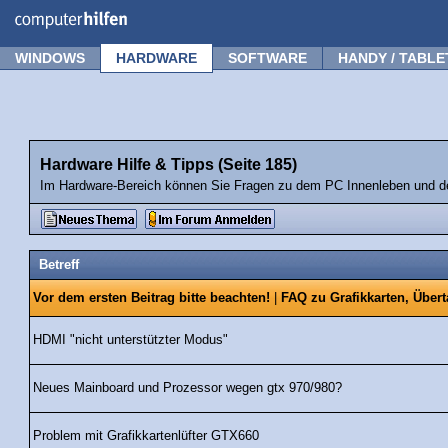
Forum
Tipps
News
Frage stellen
WINDOWS
HARDWARE
SOFTWARE
HANDY / TABLE
Hardware Hilfe & Tipps (Seite 185)
Im Hardware-Bereich können Sie Fragen zu dem PC Innenleben und de
Betreff
Vor dem ersten Beitrag bitte beachten!
|
FAQ zu Grafikkarten, Über
HDMI "nicht unterstützter Modus"
Neues Mainboard und Prozessor wegen gtx 970/980?
Problem mit Grafikkartenlüfter GTX660