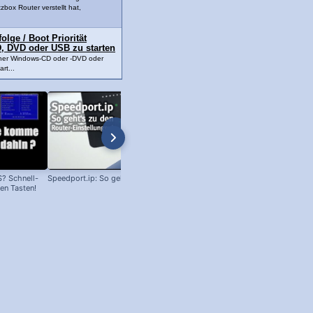
tzbox Router verstellt hat,
lge / Boot Priorität
, DVD oder USB zu starten
ner Windows-CD oder -DVD oder
rt...
? Schnell-
Speedport.ip: So geht's zum Router!
SD Karte Schreibschutz aufheben -
ten Tasten!
schneller Trick!