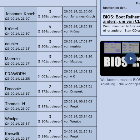
Fri
funktioniert der...
0
26.09.14, 21:20:00
Johannes Knoch
(2.198x gelesen)
von Johannes Knoch
BIOS: Boot Reihenfo
(26.09.14, 21:20)
ändern, um von CD
Wenn man den PC mit ei
5
26.09.14, 18:20:38
Krümel
einer anderen Start-CD sta
(2.194x gelesen)
von Krümel
(24.09.14, 12:30)
0
26.09.14, 17:58:47
neuhier
(1.209x gelesen)
von neuhier
(26.09.14, 17:58)
3
26.09.14, 15:43:26
Mateusz
(1.461x gelesen)
von Mateusz
(25.09.14, 22:27)
1
26.09.14, 13:01:32
FRAWORH
(4.663x gelesen)
von A K
(26.09.14, 11:25)
Wie kommt man ins BIOS
Anleitung - die wichtigs
2
25.09.14, 19:57:51
Dragonic
(1.372x gelesen)
von Dragonic
(23.09.14, 16:15)
1
25.09.14, 00:39:03
Thomas. H
(1.343x gelesen)
von Freak
(24.09.14, 23:09)
0
24.09.14, 23:34:02
Woulpe
(1.104x gelesen)
von Woulpe
(24.09.14, 23:34)
2
24.09.14, 21:15:31
Krawalli
(9.180x gelesen)
von Freak
(24.09.14, 20:17)