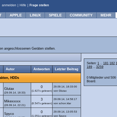
anmelden
|
Hilfe
|
Frage stellen
T
APPLE
LINUX
SPIELE
COMMUNITY
MEHR
n angeschlossenen Geräten stellen.
Seiten:
1
...
181
182
189
...
3259
Autor
Antworten
Letzter Beitrag
0 Mitglieder und 506
takten, HDDs
Board.
0
29.09.14, 18:33:00
Glutax
(1.627x gelesen)
von Glutax
(29.09.14, 18:33)
3
29.09.14, 14:58:17
Mikexxxxx
(6.547x gelesen)
von schon.klar
(28.09.14, 22:21)
0
29.09.14, 13:05:53
Spyco
(1.051x gelesen)
von Spyco