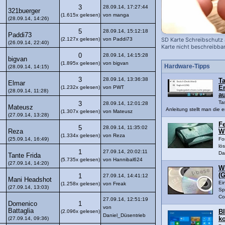
3
28.09.14, 17:27:44
321buerger
(1.615x gelesen)
von manga
(28.09.14, 14:26)
5
28.09.14, 15:12:18
Paddi73
(2.127x gelesen)
von Paddi73
SD Karte Schreibschutz 
(26.09.14, 22:40)
Karte nicht beschreibba
0
28.09.14, 14:15:28
bigvan
(1.895x gelesen)
von bigvan
Hardware-Tipps
(28.09.14, 14:15)
3
28.09.14, 13:36:38
Ta
Elmar
(1.232x gelesen)
von PWT
En
(28.09.14, 11:28)
a
Ta
3
28.09.14, 12:01:28
Mateusz
Anleitung stellt man die e
(1.307x gelesen)
von Mateusz
(27.09.14, 13:28)
Fe
5
28.09.14, 11:35:02
Reza
W
(1.334x gelesen)
von Reza
(25.09.14, 16:49)
Fo
lö
1
27.09.14, 20:02:11
Da
Tante Frida
(5.735x gelesen)
von Hannibal624
(27.09.14, 14:20)
W
(G
1
27.09.14, 14:41:12
Mani Headshot
Ei
(1.258x gelesen)
von Freak
(27.09.14, 13:03)
Sp
Co
27.09.14, 12:51:19
Domenico
1
von
Battaglia
(2.096x gelesen)
B
Daniel_Düsentrieb
(27.09.14, 09:36)
k