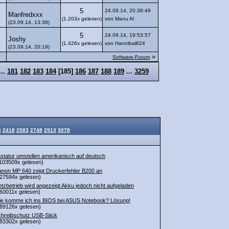
5
24.09.14, 20:38:49
Manfredxxx
(1.203x gelesen)
von Manu Al
(23.09.14, 13:38)
5
24.09.14, 19:53:57
Joshy
(1.426x gelesen)
von Hannibal624
(23.09.14, 20:19)
»
Software-Forum
...
181
182
183
184
[
185
]
186
187
188
189
...
3259
3
2418
2583
2748
2913
3078
statur umstellen amerikanisch auf deutsch
103509x gelesen)
non MP 640 zeigt Druckerfehler B200 an
27594x gelesen)
tzbetrieb wird angezeigt Akku jedoch nicht aufgeladen
60011x gelesen)
e komme ich ins BIOS bei ASUS Notebook? Lösung!
89126x gelesen)
hreibschutz USB-Stick
83302x gelesen)