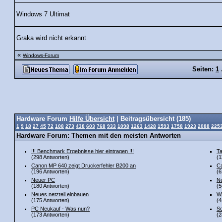
Windows 7 Ultimat
Graka wird nicht erkannt
«
Windows-Forum
Seiten:
1
Hardware Forum
Hilfe Übersicht
| Beitragsübersicht (185)
1
9
18
27
45
72
108
273
438
603
768
933
1098
1263
1428
1593
1758
1923
2088
225
Hardware Forum: Themen mit den meisten Antworten
!!! Benchmark Ergebnisse hier eintragen !!!
Ta
(298 Antworten)
(1
Canon MP 640 zeigt Druckerfehler B200 an
Ca
(196 Antworten)
(6
Neuer PC
Ne
(180 Antworten)
(5
Neues netzteil einbauen
Wi
(175 Antworten)
(4
PC Neukauf - Was nun?
Sc
(173 Antworten)
(2