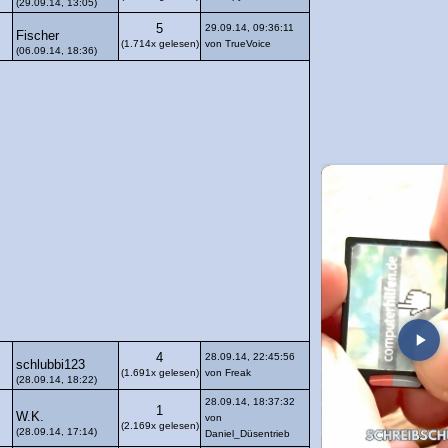
(29.09.14, 13:05)
5
29.09.14, 09:36:11
Fischer
(1.714x gelesen)
von TrueVoice
(06.09.14, 18:36)
4
28.09.14, 22:45:56
schlubbi123
(1.691x gelesen)
von Freak
(28.09.14, 18:22)
28.09.14, 18:37:32
1
W.K.
von
(2.169x gelesen)
(28.09.14, 17:14)
Daniel_Düsentrieb