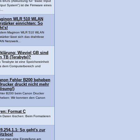
s BIOS (Abkürzung für "Basic Input
tput System") ist die Firmware eines
...
ginon WLR 510 WLAN
rstärker einrichten: So
ht's!
t dem Maginon WLR 510 WLAN
stärker lässt sich das drahtlose
N Netzwerk...
klärung: Wieviel GB sind
n TB (Terabyte)?
n Terabyte ist eine Speichereinheit
s dem Computerbereich und
anon Fehler B200 beheben
Drucker druckt nicht mehr
Lösung!)
hler B200 beim Canon Drucker
heben: Wir konnten den Canon
eren: Format C
um Daten löschen: Beim Formatieren
9.254.1.1: So geht's zur
itzbox!
nn man eine Einstellung am