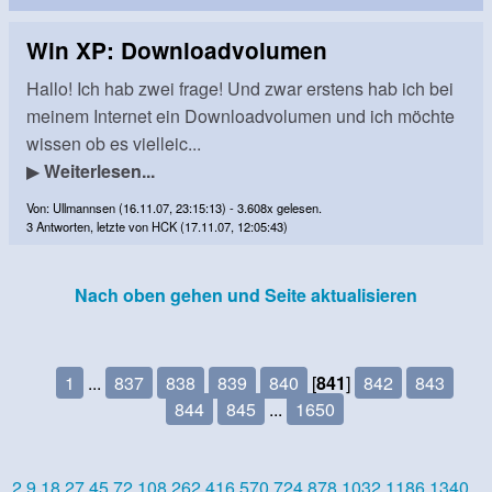
Win XP: Downloadvolumen
Hallo! Ich hab zwei frage! Und zwar erstens hab ich bei
meinem Internet ein Downloadvolumen und ich möchte
wissen ob es vielleic...
▶
Weiterlesen...
Von: Ullmannsen (16.11.07, 23:15:13) - 3.608x gelesen.
3 Antworten, letzte von HCK (17.11.07, 12:05:43)
Nach oben gehen und Seite aktualisieren
1
...
837
838
839
840
[
841
]
842
843
844
845
...
1650
2
9
18
27
45
72
108
262
416
570
724
878
1032
1186
1340