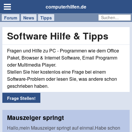
computerhilfen.de
Forum
Handy
Windows
Mac
News
Tipps
/
Tablet
Software Hilfe & Tipps
Fragen und Hilfe zu PC - Programmen wie dem Office
Paket, Browser & Internet Software, Email Programm
oder Multimedia Player.
Stellen Sie hier kostenlos eine Frage bei einem
Software-Problem oder lesen Sie, was andere schon
geschrieben haben.
Frage Stellen!
Mauszeiger springt
Hallo,mein Mauszeiger springt auf einmal.Habe schon