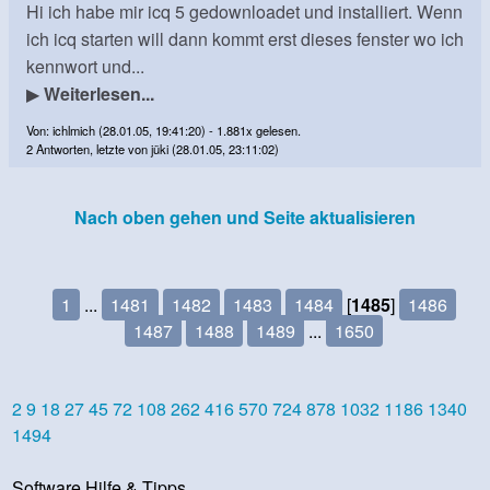
Hi ich habe mir icq 5 gedownloadet und installiert. Wenn
ich icq starten will dann kommt erst dieses fenster wo ich
kennwort und...
▶
Weiterlesen...
Von: ichlmich (28.01.05, 19:41:20) - 1.881x gelesen.
2 Antworten, letzte von jüki (28.01.05, 23:11:02)
Nach oben gehen und Seite aktualisieren
1
...
1481
1482
1483
1484
[
1485
]
1486
1487
1488
1489
...
1650
2
9
18
27
45
72
108
262
416
570
724
878
1032
1186
1340
1494
Software Hilfe & Tipps