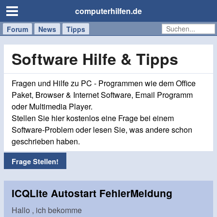
computerhilfen.de
Forum
Handy
Windows
Mac
News
Tipps
/
Tablet
Software Hilfe & Tipps
Fragen und Hilfe zu PC - Programmen wie dem Office
Paket, Browser & Internet Software, Email Programm
oder Multimedia Player.
Stellen Sie hier kostenlos eine Frage bei einem
Software-Problem oder lesen Sie, was andere schon
geschrieben haben.
Frage Stellen!
ICQLite Autostart FehlerMeldung
Hallo , ich bekomme