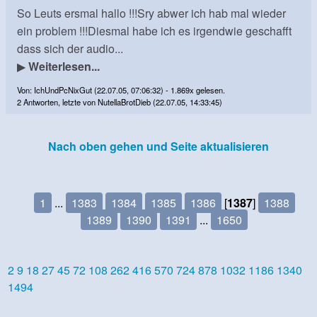
So Leuts ersmal hallo !!!Sry abwer ich hab mal wieder
ein problem !!!Diesmal habe ich es irgendwie geschafft
dass sich der audio...
▶
Weiterlesen...
Von: IchUndPcNixGut (22.07.05, 07:06:32) - 1.869x gelesen.
2 Antworten, letzte von NutellaBrotDieb (22.07.05, 14:33:45)
Nach oben gehen und Seite aktualisieren
1
...
1383
1384
1385
1386
[
1387
]
1388
1389
1390
1391
...
1650
2
9
18
27
45
72
108
262
416
570
724
878
1032
1186
1340
1494