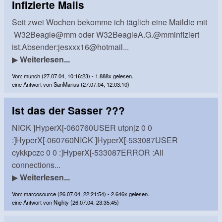
Infizierte Mails
Seit zwei Wochen bekomme ich täglich eine Maildie mit
W32Beagle@mm oder W32BeagleA.G.@mminfiziert
ist.Absender:jesxxx16@hotmail...
▶
Weiterlesen...
Von: munch (27.07.04, 10:16:23) - 1.888x gelesen.
eine Antwort von SanMarius (27.07.04, 12:03:10)
Ist das der Sasser ???
NICK ]HyperX[-060760USER utpnjz 0 0
:]HyperX[-060760NICK ]HyperX[-533087USER
cykkpczc 0 0 :]HyperX[-533087ERROR :All
connections...
▶
Weiterlesen...
Von: marcosource (26.07.04, 22:21:54) - 2.646x gelesen.
eine Antwort von Nighty (26.07.04, 23:35:45)