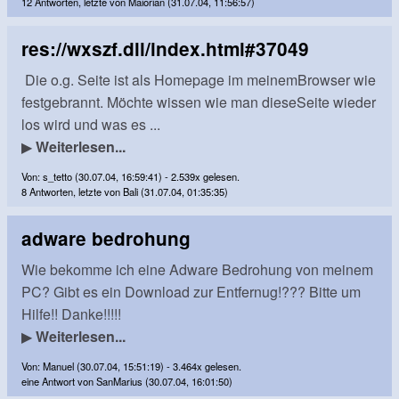
12 Antworten, letzte von Maiorian (31.07.04, 11:56:57)
res://wxszf.dll/index.html#37049
Die o.g. Seite ist als Homepage im meinemBrowser wie
festgebrannt. Möchte wissen wie man dieseSeite wieder
los wird und was es ...
▶
Weiterlesen...
Von: s_tetto (30.07.04, 16:59:41) - 2.539x gelesen.
8 Antworten, letzte von Bali (31.07.04, 01:35:35)
adware bedrohung
Wie bekomme ich eine Adware Bedrohung von meinem
PC? Gibt es ein Download zur Entfernug!??? Bitte um
Hilfe!! Danke!!!!!
▶
Weiterlesen...
Von: Manuel (30.07.04, 15:51:19) - 3.464x gelesen.
eine Antwort von SanMarius (30.07.04, 16:01:50)