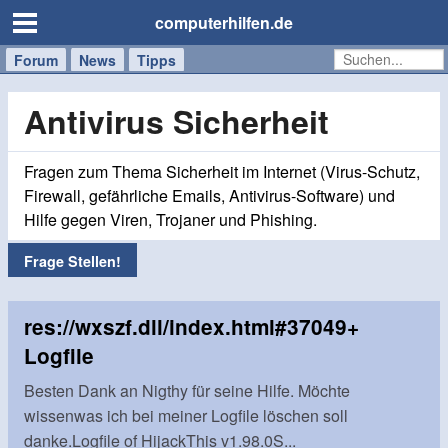
computerhilfen.de
Forum
Handy
Windows
Mac
News
Tipps
/
Tablet
Antivirus Sicherheit
Fragen zum Thema Sicherheit im Internet (Virus-Schutz,
Firewall, gefährliche Emails, Antivirus-Software) und
Hilfe gegen Viren, Trojaner und Phishing.
Frage Stellen!
res://wxszf.dll/index.html#37049+
Logfile
Besten Dank an Nigthy für seine Hilfe. Möchte
wissenwas ich bei meiner Logfile löschen soll
danke.Logfile of HijackThis v1.98.0S...