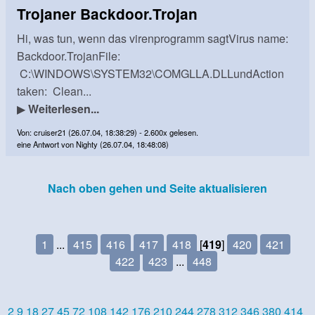
Trojaner Backdoor.Trojan
Hi, was tun, wenn das virenprogramm sagtVirus name:
Backdoor.TrojanFile:
C:\WINDOWS\SYSTEM32\COMGLLA.DLLundAction
taken: Clean...
▶
Weiterlesen...
Von: cruiser21 (26.07.04, 18:38:29) - 2.600x gelesen.
eine Antwort von Nighty (26.07.04, 18:48:08)
Nach oben gehen und Seite aktualisieren
1
...
415
416
417
418
[
419
]
420
421
422
423
...
448
2
9
18
27
45
72
108
142
176
210
244
278
312
346
380
414