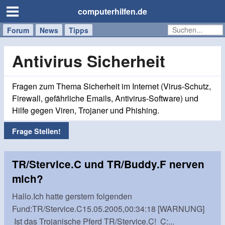
computerhilfen.de
Forum
Handy
Windows
Mac
News
Tipps
/
Tablet
Antivirus Sicherheit
Fragen zum Thema Sicherheit im Internet (Virus-Schutz,
Firewall, gefährliche Emails, Antivirus-Software) und
Hilfe gegen Viren, Trojaner und Phishing.
Frage Stellen!
TR/Stervice.C und TR/Buddy.F nerven
mich?
Hallo.Ich hatte gerstern folgenden
Fund:TR/Stervice.C15.05.2005,00:34:18 [WARNUNG]
Ist das Trojanische Pferd TR/Stervice.C! C:...