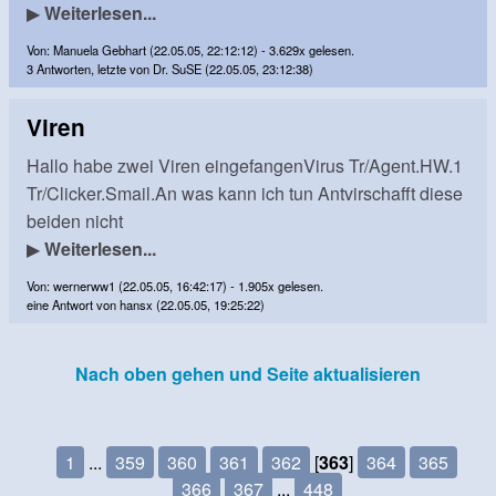
▶
Weiterlesen...
Von: Manuela Gebhart (22.05.05, 22:12:12) - 3.629x gelesen.
3 Antworten, letzte von Dr. SuSE (22.05.05, 23:12:38)
Viren
Hallo habe zwei Viren eingefangenVirus Tr/Agent.HW.1
Tr/Clicker.Smail.An was kann ich tun Antvirschafft diese
beiden nicht
▶
Weiterlesen...
Von: wernerww1 (22.05.05, 16:42:17) - 1.905x gelesen.
eine Antwort von hansx (22.05.05, 19:25:22)
Nach oben gehen und Seite aktualisieren
1
...
359
360
361
362
[
363
]
364
365
366
367
...
448