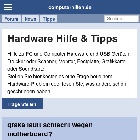
computerhilfen.de
Forum
Handy
Windows
Mac
News
Tipps
/
Tablet
Hardware Hilfe & Tipps
Hilfe zu PC und Computer Hardware und USB Geräten,
Drucker oder Scanner, Monitor, Festplatte, Grafikkarte
oder Soundkarte.
Stellen Sie hier kostenlos eine Frage bei einem
Hardware-Problem oder lesen Sie, was andere schon
geschrieben haben.
Frage Stellen!
graka läuft schlecht wegen
motherboard?