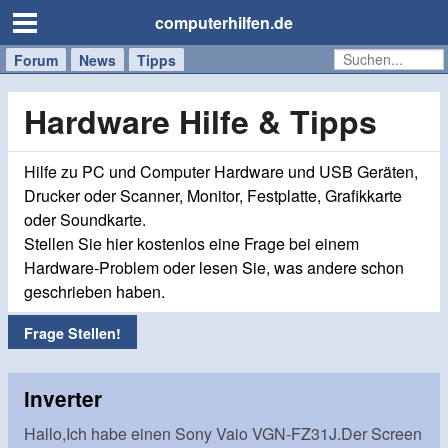
computerhilfen.de
Forum
Handy
Windows
Mac
News
Tipps
/
Tablet
Hardware Hilfe & Tipps
Hilfe zu PC und Computer Hardware und USB Geräten,
Drucker oder Scanner, Monitor, Festplatte, Grafikkarte
oder Soundkarte.
Stellen Sie hier kostenlos eine Frage bei einem
Hardware-Problem oder lesen Sie, was andere schon
geschrieben haben.
Frage Stellen!
inverter
Hallo,Ich habe einen Sony Vaio VGN-FZ31J.Der Screen