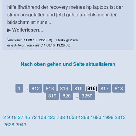
hilfe!!!!während der recovery meines hp laptops ist der
strom ausgefallen und jetzt geht garnichts mehr.der
bildschirm ist nur s...
▶
Weiterlesen...
Von: kimir (11.08.10, 19:28:53) - 1.604x gelesen.
eine Antwort von kimir (11.08.10, 19:28:53)
Nach oben gehen und Seite aktualisieren
1
...
812
813
814
815
[
816
]
817
818
819
820
...
3259
2
9
18
27
45
72
108
423
738
1053
1368
1683
1998
2313
2628
2943