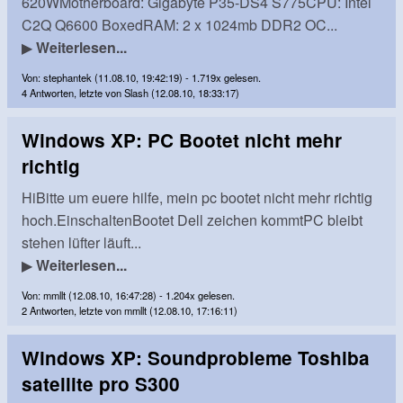
620WMotherboard: Gigabyte P35-DS4 S775CPU: Intel
C2Q Q6600 BoxedRAM: 2 x 1024mb DDR2 OC...
▶
Weiterlesen...
Von: stephantek (11.08.10, 19:42:19) - 1.719x gelesen.
4 Antworten, letzte von Slash (12.08.10, 18:33:17)
Windows XP: PC Bootet nicht mehr
richtig
HiBitte um euere hilfe, mein pc bootet nicht mehr richtig
hoch.EinschaltenBootet Dell zeichen kommtPC bleibt
stehen lüfter läuft...
▶
Weiterlesen...
Von: mmllt (12.08.10, 16:47:28) - 1.204x gelesen.
2 Antworten, letzte von mmllt (12.08.10, 17:16:11)
Windows XP: Soundprobleme Toshiba
satellite pro S300