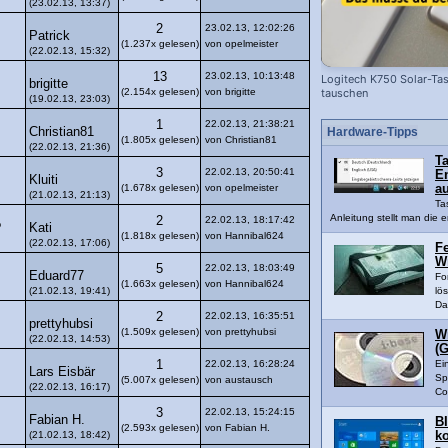
(23.02.13, 13:37)
2
23.02.13, 12:02:26
Patrick
(1.237x gelesen)
von opelmeister
(22.02.13, 15:32)
13
23.02.13, 10:13:48
Logitech K750 Solar-Tas
brigitte
(2.154x gelesen)
von brigitte
tauschen
(19.02.13, 23:03)
1
22.02.13, 21:38:21
Christian81
Hardware-Tipps
(1.805x gelesen)
von Christian81
(22.02.13, 21:36)
Ta
3
22.02.13, 20:50:41
En
Kluiti
(1.678x gelesen)
von opelmeister
a
(21.02.13, 21:13)
Ta
Anleitung stellt man die e
2
22.02.13, 18:17:42
Kati
?
(1.818x gelesen)
von Hannibal624
(22.02.13, 17:06)
Fe
W
5
22.02.13, 18:03:49
Eduard77
Fo
(1.663x gelesen)
von Hannibal624
(21.02.13, 19:41)
lö
Da
2
22.02.13, 16:35:51
prettyhubsi
(1.509x gelesen)
von prettyhubsi
W
(22.02.13, 14:53)
(G
1
22.02.13, 16:28:24
Ei
Lars Eisbär
Sp
(5.007x gelesen)
von austausch
(22.02.13, 16:17)
Co
3
22.02.13, 15:24:15
Fabian H.
B
(2.593x gelesen)
von Fabian H.
(21.02.13, 18:42)
k