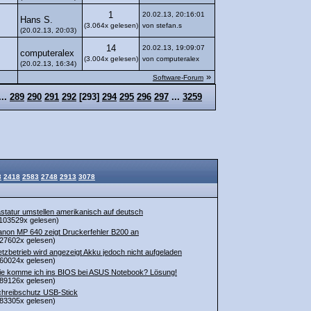
1
20.02.13, 20:16:01
Hans S.
(3.064x gelesen)
von stefan.s
(20.02.13, 20:03)
14
20.02.13, 19:09:07
computeralex
(3.004x gelesen)
von computeralex
(20.02.13, 16:34)
»
Software-Forum
...
289
290
291
292
[
293
]
294
295
296
297
...
3259
3
2418
2583
2748
2913
3078
statur umstellen amerikanisch auf deutsch
103529x gelesen)
non MP 640 zeigt Druckerfehler B200 an
27602x gelesen)
tzbetrieb wird angezeigt Akku jedoch nicht aufgeladen
60024x gelesen)
e komme ich ins BIOS bei ASUS Notebook? Lösung!
89126x gelesen)
hreibschutz USB-Stick
83305x gelesen)