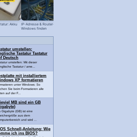
tatur: Akku
IP-Adresse & Router-Adresse in
BIOS Passwort vergessen! Batterie
Windows finden
entfernen!
statur umstellen:
glische Tastatur Tastatur
uf Deutsch
statur umstellen: Mit dieser
nglische Tastatur / ame...
stplatte mit installiertem
indows XP formatieren
rmatieren unter Windows: So
schen Sie beim Formatieren alle
ten auf der F...
ieviel MB sind ein GB
igabyte)
n Gigabyte (GB) ist eine
eichergröße aus dem
mputerbereich und wird ...
IOS Schnell-Anleitung: Wie
omme ich ins BIOS?