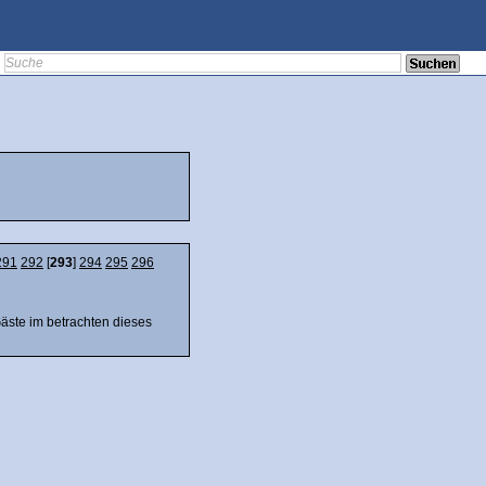
291
292
[
293
]
294
295
296
Gäste im betrachten dieses