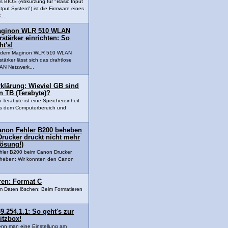
s BIOS (Abkürzung für "Basic Input
tput System") ist die Firmware eines
...
ginon WLR 510 WLAN
rstärker einrichten: So
ht's!
t dem Maginon WLR 510 WLAN
stärker lässt sich das drahtlose
N Netzwerk...
klärung: Wieviel GB sind
n TB (Terabyte)?
n Terabyte ist eine Speichereinheit
s dem Computerbereich und
anon Fehler B200 beheben
Drucker druckt nicht mehr
Lösung!)
hler B200 beim Canon Drucker
heben: Wir konnten den Canon
eren: Format C
um Daten löschen: Beim Formatieren
9.254.1.1: So geht's zur
itzbox!
nn man eine Einstellung am