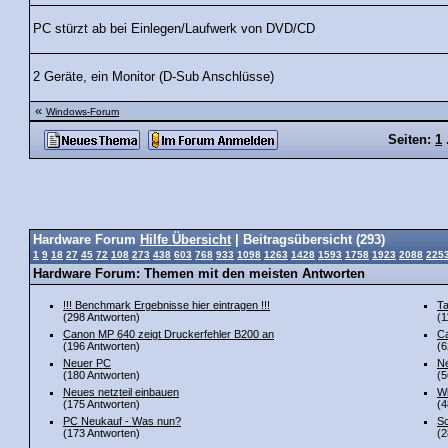
PC stürzt ab bei Einlegen/Laufwerk von DVD/CD
2 Geräte, ein Monitor (D-Sub Anschlüsse)
«
Windows-Forum
Seiten:
1
Hardware Forum
Hilfe Übersicht
| Beitragsübersicht (293)
1
9
18
27
45
72
108
273
438
603
768
933
1098
1263
1428
1593
1758
1923
2088
225
Hardware Forum: Themen mit den meisten Antworten
!!! Benchmark Ergebnisse hier eintragen !!!
Ta
(298 Antworten)
(1
Canon MP 640 zeigt Druckerfehler B200 an
Ca
(196 Antworten)
(6
Neuer PC
Ne
(180 Antworten)
(5
Neues netzteil einbauen
Wi
(175 Antworten)
(4
PC Neukauf - Was nun?
Sc
(173 Antworten)
(2