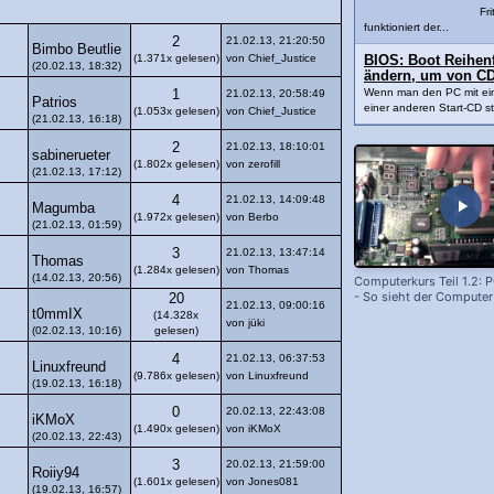
Fri
funktioniert der...
2
21.02.13, 21:20:50
Bimbo Beutlie
(1.371x gelesen)
von Chief_Justice
BIOS: Boot Reihenfo
(20.02.13, 18:32)
ändern, um von CD
Wenn man den PC mit ei
1
21.02.13, 20:58:49
Patrios
einer anderen Start-CD sta
(1.053x gelesen)
von Chief_Justice
(21.02.13, 16:18)
2
21.02.13, 18:10:01
sabinerueter
(1.802x gelesen)
von zerofill
(21.02.13, 17:12)
4
21.02.13, 14:09:48
Magumba
(1.972x gelesen)
von Berbo
(21.02.13, 01:59)
3
21.02.13, 13:47:14
Thomas
(1.284x gelesen)
von Thomas
(14.02.13, 20:56)
Computerkurs Teil 1.2: 
- So sieht der Computer
20
21.02.13, 09:00:16
aus
t0mmIX
(14.328x
von jüki
(02.02.13, 10:16)
gelesen)
4
21.02.13, 06:37:53
Linuxfreund
(9.786x gelesen)
von Linuxfreund
(19.02.13, 16:18)
0
20.02.13, 22:43:08
iKMoX
(1.490x gelesen)
von iKMoX
(20.02.13, 22:43)
3
20.02.13, 21:59:00
Roiiy94
(1.601x gelesen)
von Jones081
(19.02.13, 16:57)