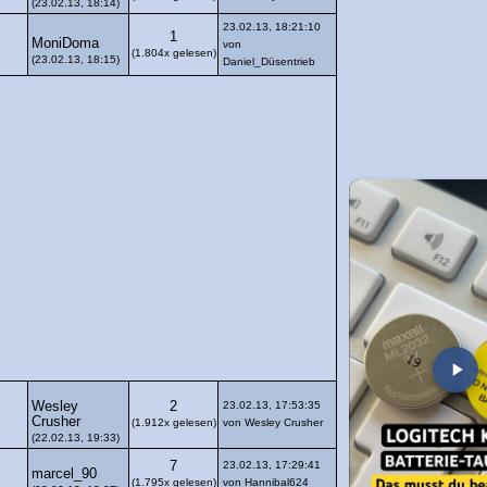
(23.02.13, 18:14)
23.02.13, 18:21:10
1
MoniDoma
von
(1.804x gelesen)
(23.02.13, 18:15)
Daniel_Düsentrieb
Wesley
2
23.02.13, 17:53:35
Crusher
(1.912x gelesen)
von Wesley Crusher
(22.02.13, 19:33)
7
23.02.13, 17:29:41
marcel_90
(1.795x gelesen)
von Hannibal624