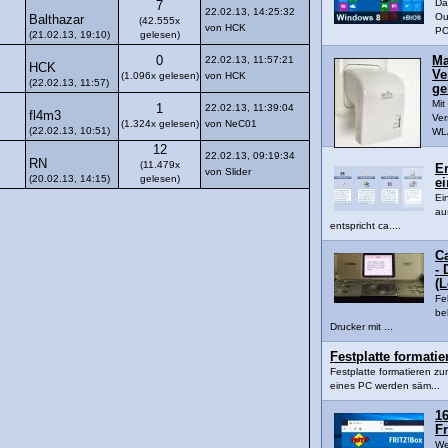
Da
7
22.02.13, 14:25:32
Ou
Balthazar
(42.555x
von HCK
PC
(21.02.13, 19:10)
gelesen)
0
22.02.13, 11:57:21
Ma
HCK
Ve
(1.096x gelesen)
von HCK
(22.02.13, 11:57)
ge
Mi
1
22.02.13, 11:39:04
fl4m3
Ver
(1.324x gelesen)
von NeC01
(22.02.13, 10:51)
WLA
12
22.02.13, 09:19:34
RN
(11.479x
Er
von Slider
(20.02.13, 14:15)
gelesen)
ei
Ei
au
entspricht ca....
C
- 
(
Fe
be
Drucker mit ...
Festplatte formati
Festplatte formatieren z
eines PC werden säm...
16
Fr
We