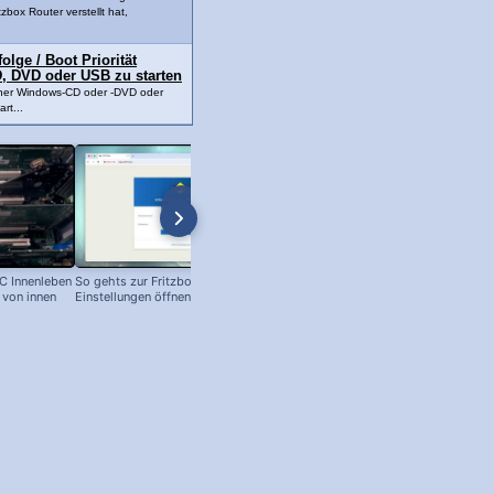
tzbox Router verstellt hat,
lge / Boot Priorität
, DVD oder USB zu starten
ner Windows-CD oder -DVD oder
rt...
PC Innenleben
So gehts zur Fritzbox – Router-
BIOS Boot-Reihenfolge ändern (AMI
 von innen
Einstellungen öffnen!
BIOS)