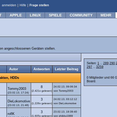
anmelden
|
Hilfe
|
Frage stellen
T
APPLE
LINUX
SPIELE
COMMUNITY
MEHR
n angeschlossenen Geräten stellen.
Seiten:
1
...
289
290
297
...
3259
Autor
Antworten
Letzter Beitrag
0 Mitglieder und 66 
takten, HDDs
Board.
8
24.02.13, 09:06:34
Tommy2003
(2.421x gelesen)
von Tommy2003
(23.02.13, 17:24)
3
24.02.13, 03:12:12
DieLokomotive
(1.226x gelesen)
von DieLokomotive
(23.02.13, 21:48)
3
23.02.13, 19:39:40
roflK
(1.605x gelesen)
von shibby1989