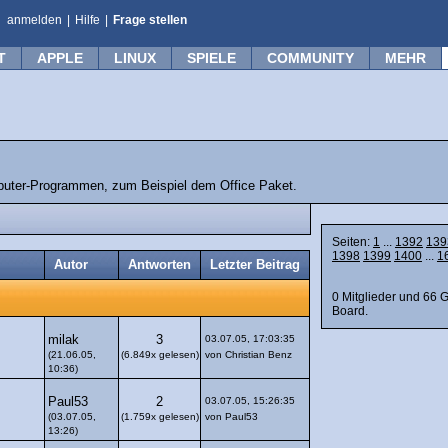
anmelden
|
Hilfe
|
Frage stellen
T
APPLE
LINUX
SPIELE
COMMUNITY
MEHR
mputer-Programmen, zum Beispiel dem Office Paket.
Seiten:
1
...
1392
139
1398
1399
1400
...
1
Autor
Antworten
Letzter Beitrag
0 Mitglieder und 66 
Board.
milak
3
03.07.05, 17:03:35
(21.06.05,
(6.849x gelesen)
von Christian Benz
10:36)
Paul53
2
03.07.05, 15:26:35
(03.07.05,
(1.759x gelesen)
von Paul53
13:26)