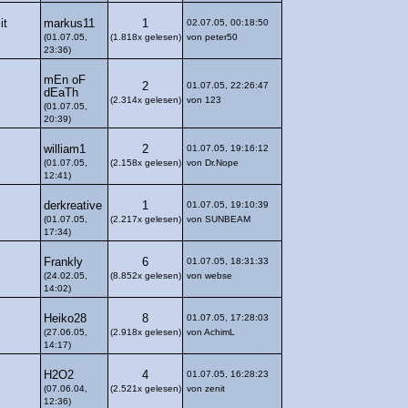
markus11
it
1
02.07.05, 00:18:50
(01.07.05,
(1.818x gelesen)
von peter50
23:36)
mEn oF
2
01.07.05, 22:26:47
dEaTh
(2.314x gelesen)
von 123
(01.07.05,
20:39)
william1
2
01.07.05, 19:16:12
(01.07.05,
(2.158x gelesen)
von Dr.Nope
12:41)
derkreative
1
01.07.05, 19:10:39
(01.07.05,
(2.217x gelesen)
von SUNBEAM
17:34)
Frankly
6
01.07.05, 18:31:33
(24.02.05,
(8.852x gelesen)
von webse
14:02)
Heiko28
8
01.07.05, 17:28:03
(27.06.05,
(2.918x gelesen)
von AchimL
14:17)
H2O2
4
01.07.05, 16:28:23
(07.06.04,
(2.521x gelesen)
von zenit
12:36)