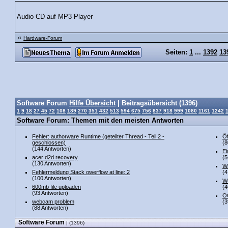
Audio CD auf MP3 Player
«
Hardware-Forum
Seiten:
1
...
1392
13
Software Forum
Hilfe Übersicht
| Beitragsübersicht (1396)
1
9
18
27
45
72
108
189
270
351
432
513
594
675
756
837
918
999
1080
1161
1242
Software Forum: Themen mit den meisten Antworten
Fehler: authorware Runtime (geteilter Thread - Teil 2 -
Öf
geschlossen)
(8
(144 Antworten)
Ei
acer d2d recovery
(5
(130 Antworten)
Wi
Fehlermeldung Stack owerflow at line: 2
(4
(100 Antworten)
Wo
600mb file uploaden
(4
(93 Antworten)
O
webcam problem
(3
(88 Antworten)
Software Forum
| (1396)