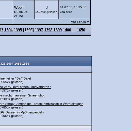
Woolfi
3
01.07.05, 13:35:36
(30.06.05,
(2.369x gelesen)
von zenit
21:15)
»
Mac-Forum
93
1394
1395
[
1396
]
1397
1398
1399
1400
...
1650
1323
1404
1485
1566
fnen einer "Dat" Datei
09557x gelesen)
ne WPS Datei öffnen / konvertieren?
48573x gelesen)
e macht man einen Screenshot
16495x gelesen)
rd Smiley: Smilies mit Tastenkombination in Word einfügen
07855x gelesen)
GG Dateien in Mp3 umwandeln
94064x gelesen)