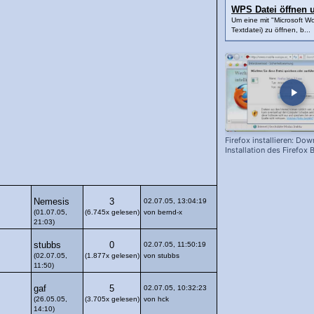
WPS Datei öffnen 
Um eine mit "Microsoft Wo
Textdatei) zu öffnen, b...
Firefox installieren: Do
Installation des Firefox
Nemesis
3
02.07.05, 13:04:19
(01.07.05,
(6.745x gelesen)
von bernd-x
21:03)
stubbs
0
02.07.05, 11:50:19
(02.07.05,
(1.877x gelesen)
von stubbs
11:50)
gaf
5
02.07.05, 10:32:23
(26.05.05,
(3.705x gelesen)
von hck
14:10)