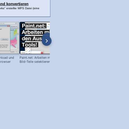
und konvertieren
rks" erstellte WPS Datei (eine
wnload und
Paint.net: Arbeiten mit der Auswahl –
Programme löschen und
 Browser
Bild-Teile selektieren!
deinstallieren!