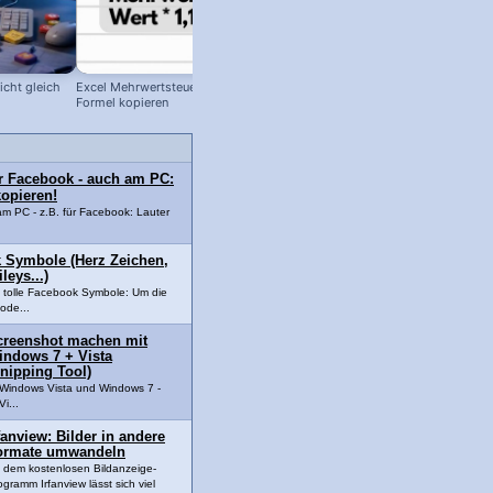
cht gleich
Excel Mehrwertsteuer berechnen +
90 % der Excel Nutzer kennen dies
Formel kopieren
Tricks nicht – und brauchen ewig fü
eine #Tabelle! #excel
ür Facebook - auch am PC:
opieren!
am PC - z.B. für Facebook: Lauter
 Symbole (Herz Zeichen,
leys...)
 tolle Facebook Symbole: Um die
ode...
creenshot machen mit
indows 7 + Vista
nipping Tool)
Windows Vista und Windows 7 -
i...
fanview: Bilder in andere
ormate umwandeln
t dem kostenlosen Bildanzeige-
ogramm Irfanview lässt sich viel