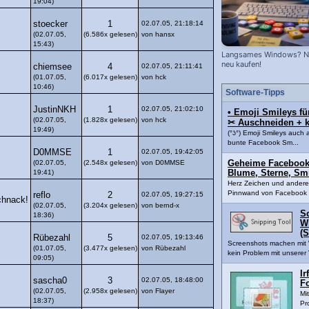
19:04)
stoecker
1
02.07.05, 21:18:14
(02.07.05,
(6.586x gelesen)
von hansx
15:43)
Langsames Windows? Ni
neu kaufen!
chiemsee
4
02.07.05, 21:11:41
(01.07.05,
(6.017x gelesen)
von hck
10:46)
Software-Tipps
JustinNKH
1
02.07.05, 21:02:10
• Emoji Smileys f
(02.07.05,
(1.828x gelesen)
von hck
✂ Auschneiden + k
19:49)
(°ʖ°) Emoji Smileys auch 
bunte Facebook Sm...
D0MMSE
1
02.07.05, 19:42:05
(02.07.05,
(2.548x gelesen)
von D0MMSE
Geheime Facebook
19:41)
Blume, Sterne, Smi
Herz Zeichen und andere
Pinnwand von Facebook 
reflo
2
02.07.05, 19:27:15
chnack!
(02.07.05,
(3.204x gelesen)
von bernd-x
S
18:36)
W
(S
Rübezahl
5
02.07.05, 19:13:46
Screenshots machen mit 
(01.07.05,
(3.477x gelesen)
von Rübezahl
kein Problem mit unserer V
09:05)
Ir
sascha0
3
02.07.05, 18:48:00
F
(02.07.05,
(2.958x gelesen)
von Flayer
Mi
18:37)
Pr