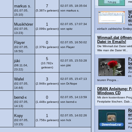
me
markus s.
7
02.07.05, 18:35:04
(01.07.05,
(5.387x gelesen)
von markus s.
W
15:10)
Z
ei
Musikhörer
1
02.07.05, 17:07:34
Mi
(02.07.05,
(2.099x gelesen)
von spitz
einfach zahlreiche Smile
13:23)
Winmail.dat öffnen
Datei in Emails!
Flayer
0
02.07.05, 16:50:02
Die Winmail.dat Datei wir
(02.07.05,
(2.379x gelesen)
von Flayer
Wie man die Datei W...
16:50)
5
Pa
jüki
02.07.05, 15:53:28
b
(10.782x
(08.11.04,
von jüki
ei
gelesen)
23:22)
Zu
es
Wafel
3
02.07.05, 15:47:13
teuren Progra...
(02.07.05,
(2.948x gelesen)
von Dr.Nope
14:44)
DBAN Anleitung: F
Windows CD
bernd-x
0
02.07.05, 14:13:59
Mit dem kostenlosen Pro
Festplatte löschen. Dab..
(02.07.05,
(1.448x gelesen)
von bernd-x
14:13)
R
e
Kopy
1
02.07.05, 14:02:26
RA
(02.07.05,
(1.758x gelesen)
von hck
we
13:15)
Pa