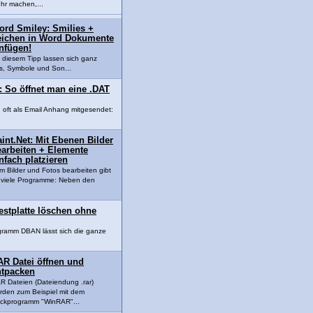
hr machen,...
ord Smiley: Smilies +
eichen in Word Dokumente
nfügen!
t diesem Tipp lassen sich ganz
ys, Symbole und Son...
: So öffnet man eine .DAT
d oft als Email Anhang mitgesendet:
int.Net: Mit Ebenen Bilder
earbeiten + Elemente
nfach platzieren
m Bilder und Fotos bearbeiten gibt
 viele Programme: Neben den
estplatte löschen ohne
gramm DBAN lässt sich die ganze
.
AR Datei öffnen und
ntpacken
R Dateien (Dateiendung .rar)
rden zum Beispiel mit dem
ckprogramm "WinRAR"...