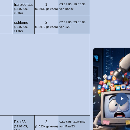
franzdefaut
1
03.07.05, 10:43:36
(03.07.05,
(4.363x gelesen)
von hansx
09:04)
schlomo
2
02.07.05, 23:35:06
(02.07.05,
(1.867x gelesen)
von 123
14:02)
Paul53
3
02.07.05, 21:46:43
(02.07.05,
(1.623x gelesen)
von Paul53