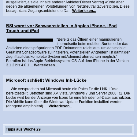
ausgeliefert, als die Inhalte anderer Anbieter.Dieser Vertrag würde aber
gegen die allgemeinen Vorstellungen von Netzneutralität verstoßen. Diese
besagt, dass Zugangsanbieter die Da...
Weiterlesen...
BSI warnt vor Schwachstellen in Apples iPhone, iPod
Touch und iPad
"Bereits das Öffnen einer manipulierten
Internetseite beim mobilen Surfen oder das
Anklicken eines präparierten PDF-Dokuments reicht aus, um das mobile
Gerät mit Schadsoftware zu infizieren. Potenziellen Angreifern ist damit der
Zugriff auf das komplette System mit Administratorrechten möglich."
Betroffen ist das Apple-Betriebssystem iOS: Auf dem iPhone in der Version
3.1.2 bis 4.0.1,...
Weiterlesen...
Microsoft schließt Windows lnk-Lücke
Wie versprochen hat Microsoft heute ein Patch für die LNK-Lücke
bereitgestellt. Betroffen sind XP, Vista, Windows 7 und Server 2008 R2. Die
Lücke wird bei der Anzeige von Icons für eine lnk oder pif-Datei ausnutzbar.
Die Abhilfe kann über die Windows-Update-Funktion installiert werden
(dringend empfohlen!). ...
Weiterlesen...
Tipps aus Woche 29