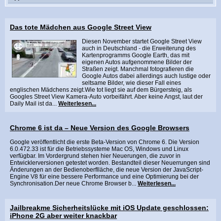
Das tote Mädchen aus Google Street View
Diesen November startet Google Street View
auch in Deutschland - die Erweiterung des
Kartenprogramms Google Earth, das mit
eigenen Autos aufgenommene Bilder der
Straßen zeigt. Manchmal fotografieren die
Google Autos dabei allerdings auch lustige oder
seltsame Bilder, wie dieser Fall eines
englischen Mädchens zeigt.Wie tot liegt sie auf dem Bürgersteig, als
Googles Street View Kamera-Auto vorbeifährt. Aber keine Angst, laut der
Daily Mail ist da...
Weiterlesen...
Chrome 6 ist da – Neue Version des Google Browsers
Google veröffentlicht die erste Beta-Version von Chrome 6. Die Version
6.0.472.33 ist für die Betriebssysteme Mac OS, Windows und Linux
verfügbar. Im Vordergrund stehen hier Neuerungen, die zuvor in
Entwicklerversionen getestet worden. Bestandteil dieser Neuerrungen sind
Änderungen an der Bedienoberflläche, die neue Version der JavaScript-
Engine V8 für eine bessere Performance und eine Optimierung bei der
Synchronisation.Der neue Chrome Browser b...
Weiterlesen...
Jailbreakme Sicherheitslücke mit iOS Update geschlossen:
iPhone 2G aber weiter knackbar