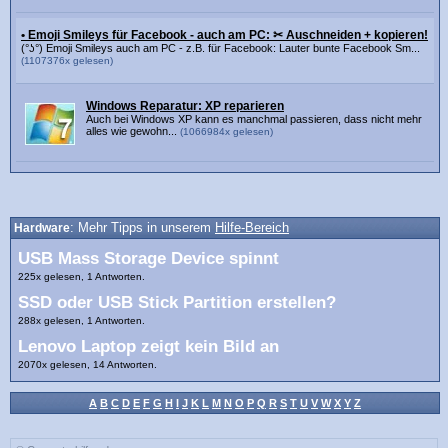
• Emoji Smileys für Facebook - auch am PC: ✂ Auschneiden + kopieren!
(°ʖ°) Emoji Smileys auch am PC - z.B. für Facebook: Lauter bunte Facebook Sm...
(1107376x gelesen)
Windows Reparatur: XP reparieren
Auch bei Windows XP kann es manchmal passieren, dass nicht mehr
alles wie gewohn...
(1066984x gelesen)
Hardware
: Mehr Tipps in unserem
Hilfe-Bereich
USB Mass Storage Device spinnt
225x gelesen, 1 Antworten.
SSD oder USB Stick Partition erstellen?
288x gelesen, 1 Antworten.
Lenovo Laptop zeigt kein Bild an
2070x gelesen, 14 Antworten.
A
B
C
D
E
F
G
H
I
J
K
L
M
N
O
P
Q
R
S
T
U
V
W
X
Y
Z