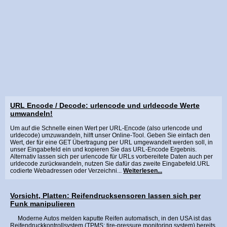
URL Encode / Decode: urlencode und urldecode Werte
umwandeln!
Um auf die Schnelle einen Wert per URL-Encode (also urlencode und
urldecode) umzuwandeln, hilft unser Online-Tool. Geben Sie einfach den
Wert, der für eine GET Übertragung per URL umgewandelt werden soll, in
unser Eingabefeld ein und kopieren Sie das URL-Encode Ergebnis.
Alternativ lassen sich per urlencode für URLs vorbereitete Daten auch per
urldecode zurückwandeln, nutzen Sie dafür das zweite Eingabefeld.URL
codierte Webadressen oder Verzeichni...
Weiterlesen...
Vorsicht, Platten: Reifendrucksensoren lassen sich per
Funk manipulieren
Moderne Autos melden kaputte Reifen automatisch, in den USA ist das
Reifendruckkontrollsystem (TPMS: tire-pressure monitoring system) bereits