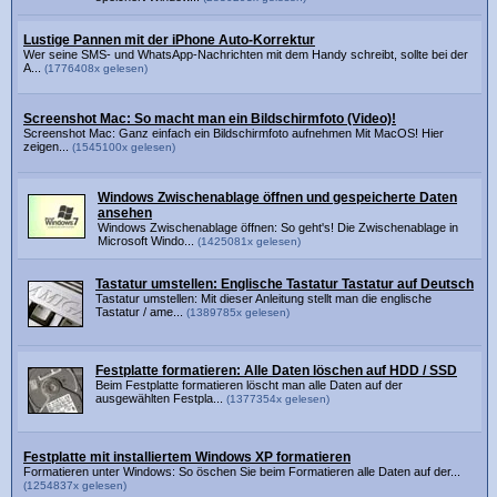
Lustige Pannen mit der iPhone Auto-Korrektur
Wer seine SMS- und WhatsApp-Nachrichten mit dem Handy schreibt, sollte bei der
A...
(1776408x gelesen)
Screenshot Mac: So macht man ein Bildschirmfoto (Video)!
Screenshot Mac: Ganz einfach ein Bildschirmfoto aufnehmen Mit MacOS! Hier
zeigen...
(1545100x gelesen)
Windows Zwischenablage öffnen und gespeicherte Daten
ansehen
Windows Zwischenablage öffnen: So geht's! Die Zwischenablage in
Microsoft Windo...
(1425081x gelesen)
Tastatur umstellen: Englische Tastatur Tastatur auf Deutsch
Tastatur umstellen: Mit dieser Anleitung stellt man die englische
Tastatur / ame...
(1389785x gelesen)
Festplatte formatieren: Alle Daten löschen auf HDD / SSD
Beim Festplatte formatieren löscht man alle Daten auf der
ausgewählten Festpla...
(1377354x gelesen)
Festplatte mit installiertem Windows XP formatieren
Formatieren unter Windows: So öschen Sie beim Formatieren alle Daten auf der...
(1254837x gelesen)