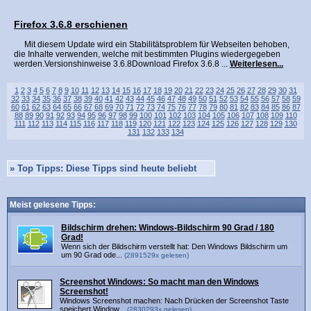
Firefox 3.6.8 erschienen
Mit diesem Update wird ein Stabilitätsproblem für Webseiten behoben,
die Inhalte verwenden, welche mit bestimmten Plugins wiedergegeben
werden.Versionshinweise 3.6.8Download Firefox 3.6.8 ...
Weiterlesen...
1
2
3
4
5
6
7
8
9
10
11
12
13
14
15
16
17
18
19
20
21
22
23
24
25
26
27
28
29
30
31
32
33
34
35
36
37
38
39
40
41
42
43
44
45
46
47
48
49
50
51
52
53
54
55
56
57
58
59
60
61
62
63
64
65
66
67
68
69
70
71
72
73
74
75
76
77
78
79
80
81
82
83
84
85
86
87
88
89
90
91
92
93
94
95
96
97
98
99
100
101
102
103
104
105
106
107
108
109
110
111
112
113
114
115
116
117
118
119
120
121
122
123
124
125
126
127
128
129
130
131
132
133
134
»
Top Tipps: Diese Tipps sind heute beliebt
Meist gelesene Tipps:
Bildschirm drehen: Windows-Bildschirm 90 Grad / 180
Grad!
Wenn sich der Bildschirm verstellt hat: Den Windows Bildschirm um
um 90 Grad ode...
(2891529x gelesen)
Screenshot Windows: So macht man den Windows
Screenshot!
Windows Screenshot machen: Nach Drücken der Screenshot Taste
speichert Window...
(2830293x gelesen)