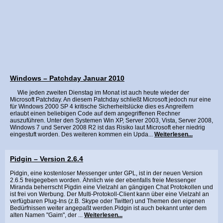
Windows – Patchday Januar 2010
Wie jeden zweiten Dienstag im Monat ist auch heute wieder der
Microsoft Patchday. An diesem Patchday schließt Microsoft jedoch nur eine
für Windows 2000 SP 4 kritische Sicherheitslücke dies es Angreifern
erlaubt einen beliebigen Code auf dem angegriffenen Rechner
auszuführen. Unter den Systemen Win XP, Server 2003, Vista, Server 2008,
Windows 7 und Server 2008 R2 ist das Risiko laut Microsoft eher niedrig
eingestuft worden. Des weiteren kommen ein Upda...
Weiterlesen...
Pidgin – Version 2.6.4
Pidgin, eine kostenloser Messenger unter GPL, ist in der neuen Version
2.6.5 freigegeben worden. Ähnlich wie der ebenfalls freie Messenger
Miranda beherrscht Pigdin eine Vielzahl an gängigen Chat Protokollen und
ist frei von Werbung. Der Multi-Protokoll-Client kann über eine Vielzahl an
verfügbaren Plug-Ins (z.B. Skype oder Twitter) und Themen den eigenen
Bedürfnissen weiter angepaßt werden.Pidgin ist auch bekannt unter dem
alten Namen "Gaim", der ...
Weiterlesen...