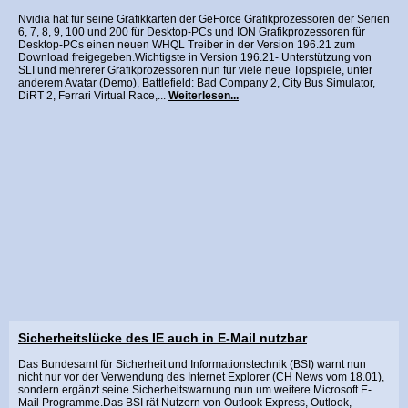
Nvidia hat für seine Grafikkarten der GeForce Grafikprozessoren der Serien
6, 7, 8, 9, 100 und 200 für Desktop-PCs und ION Grafikprozessoren für
Desktop-PCs einen neuen WHQL Treiber in der Version 196.21 zum
Download freigegeben.Wichtigste in Version 196.21- Unterstützung von
SLI und mehrerer Grafikprozessoren nun für viele neue Topspiele, unter
anderem Avatar (Demo), Battlefield: Bad Company 2, City Bus Simulator,
DiRT 2, Ferrari Virtual Race,...
Weiterlesen...
Sicherheitslücke des IE auch in E-Mail nutzbar
Das Bundesamt für Sicherheit und Informationstechnik (BSI) warnt nun
nicht nur vor der Verwendung des Internet Explorer (CH News vom 18.01),
sondern ergänzt seine Sicherheitswarnung nun um weitere Microsoft E-
Mail Programme.Das BSI rät Nutzern von Outlook Express, Outlook,