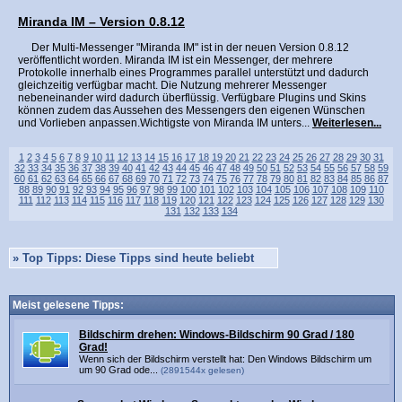
Miranda IM – Version 0.8.12
Der Multi-Messenger "Miranda IM" ist in der neuen Version 0.8.12
veröffentlicht worden. Miranda IM ist ein Messenger, der mehrere
Protokolle innerhalb eines Programmes parallel unterstützt und dadurch
gleichzeitig verfügbar macht. Die Nutzung mehrerer Messenger
nebeneinander wird dadurch überflüssig. Verfügbare Plugins und Skins
können zudem das Aussehen des Messengers den eigenen Wünschen
und Vorlieben anpassen.Wichtigste von Miranda IM unters...
Weiterlesen...
1
2
3
4
5
6
7
8
9
10
11
12
13
14
15
16
17
18
19
20
21
22
23
24
25
26
27
28
29
30
31
32
33
34
35
36
37
38
39
40
41
42
43
44
45
46
47
48
49
50
51
52
53
54
55
56
57
58
59
60
61
62
63
64
65
66
67
68
69
70
71
72
73
74
75
76
77
78
79
80
81
82
83
84
85
86
87
88
89
90
91
92
93
94
95
96
97
98
99
100
101
102
103
104
105
106
107
108
109
110
111
112
113
114
115
116
117
118
119
120
121
122
123
124
125
126
127
128
129
130
131
132
133
134
»
Top Tipps: Diese Tipps sind heute beliebt
Meist gelesene Tipps:
Bildschirm drehen: Windows-Bildschirm 90 Grad / 180
Grad!
Wenn sich der Bildschirm verstellt hat: Den Windows Bildschirm um
um 90 Grad ode...
(2891544x gelesen)