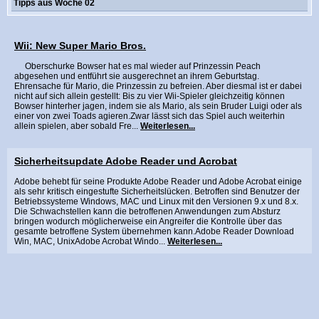
Tipps aus Woche 02
Wii: New Super Mario Bros.
Oberschurke Bowser hat es mal wieder auf Prinzessin Peach
abgesehen und entführt sie ausgerechnet an ihrem Geburtstag.
Ehrensache für Mario, die Prinzessin zu befreien. Aber diesmal ist er dabei
nicht auf sich allein gestellt: Bis zu vier Wii-Spieler gleichzeitig können
Bowser hinterher jagen, indem sie als Mario, als sein Bruder Luigi oder als
einer von zwei Toads agieren.Zwar lässt sich das Spiel auch weiterhin
allein spielen, aber sobald Fre...
Weiterlesen...
Sicherheitsupdate Adobe Reader und Acrobat
Adobe behebt für seine Produkte Adobe Reader und Adobe Acrobat einige
als sehr kritisch eingestufte Sicherheitslücken. Betroffen sind Benutzer der
Betriebssysteme Windows, MAC und Linux mit den Versionen 9.x und 8.x.
Die Schwachstellen kann die betroffenen Anwendungen zum Absturz
bringen wodurch möglicherweise ein Angreifer die Kontrolle über das
gesamte betroffene System übernehmen kann.Adobe Reader Download
Win, MAC, UnixAdobe Acrobat Windo...
Weiterlesen...