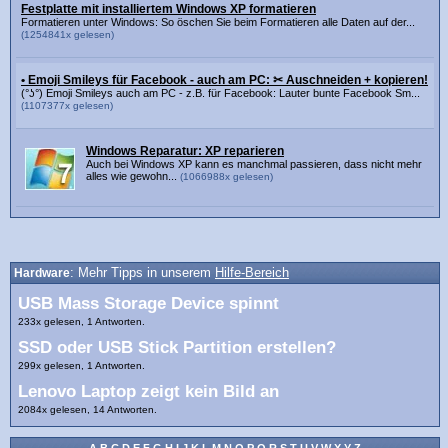
Festplatte mit installiertem Windows XP formatieren
Formatieren unter Windows: So öschen Sie beim Formatieren alle Daten auf der...
(1254841x gelesen)
• Emoji Smileys für Facebook - auch am PC: ✂ Auschneiden + kopieren!
(°ʖ°) Emoji Smileys auch am PC - z.B. für Facebook: Lauter bunte Facebook Sm...
(1107377x gelesen)
Windows Reparatur: XP reparieren
Auch bei Windows XP kann es manchmal passieren, dass nicht mehr
alles wie gewohn...
(1066988x gelesen)
Hardware
: Mehr Tipps in unserem
Hilfe-Bereich
USB Mass Storage Device spinnt
233x gelesen, 1 Antworten.
SSD oder USB Stick Partition erstellen?
299x gelesen, 1 Antworten.
Lenovo Laptop zeigt kein Bild an
2084x gelesen, 14 Antworten.