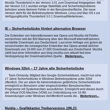
Mozilla Thunderbird in der Version 3.01 zum Download freigegeben. Mit
der Version 3.0.1 wurden einige Stabilitäts und Sicherheitsprobleme
behoben sowie kleinere Fehler in der Benutzeroberfläche. Die neue
Version steht für die Betriebssysteme Windows, Linux und Mac OS x zur
VerfügungMozilla Thunderbird 3.0.1 Download
Weiterlesen...
IE – Sicherheitslücke fördert alternative Browser
Die Entwickler von Internetbrowsern wie Opera und Mozilla mit Firefox
verzeichnen seit der BSI Warnung über den Microsoft InternetExplorers
verstärkte Downloads aus Deutschland. Laut einer Anfrage von golem.de
verzeichneten die norwegischen Entwickler des Opera anstatt üblicher
Downloads von 18.000 nun 37.000 Downloads aus Deutschland. Mozilla
zählt laut einer Information aus blog.mozilla.com aktuell fast eine
Verdoppelung der Downloadzahlen.Quelle...
Weiterlesen...
Windows 32bit – 17 Jahre alte Sicherheitslücke
Tavis Ormandy, Mitglied des Google-Sicherheitsteam, macht nun eine
17 Jahre Sicherheitlücke in Windows Betriebssysteme unter 32bit
öffentlich. Die vor allem für Administratoren gefährliche Sicherheitslücke
ermöglicht es Benutzern unter eingeschränkten Benutzerrechten
Programme mit Systemrechten auszuführen. Ermöglicht wird dieses durch
die Virtual DOS Machine (VDM) zur Unterstützung von 16-Bit-
Anwendungen unter Windows.Veröffentlicht wurde die...
Weiterlesen...
Nvidia – Grafikkarten Treiberversion 196.21