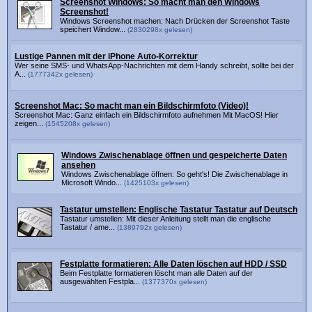
Screenshot Windows: So macht man den Windows
Screenshot!
Windows Screenshot machen: Nach Drücken der Screenshot Taste
speichert Window...
(2830298x gelesen)
Lustige Pannen mit der iPhone Auto-Korrektur
Wer seine SMS- und WhatsApp-Nachrichten mit dem Handy schreibt, sollte bei der
A...
(1777342x gelesen)
Screenshot Mac: So macht man ein Bildschirmfoto (Video)!
Screenshot Mac: Ganz einfach ein Bildschirmfoto aufnehmen Mit MacOS! Hier
zeigen...
(1545208x gelesen)
Windows Zwischenablage öffnen und gespeicherte Daten
ansehen
Windows Zwischenablage öffnen: So geht's! Die Zwischenablage in
Microsoft Windo...
(1425103x gelesen)
Tastatur umstellen: Englische Tastatur Tastatur auf Deutsch
Tastatur umstellen: Mit dieser Anleitung stellt man die englische
Tastatur / ame...
(1389792x gelesen)
Festplatte formatieren: Alle Daten löschen auf HDD / SSD
Beim Festplatte formatieren löscht man alle Daten auf der
ausgewählten Festpla...
(1377370x gelesen)