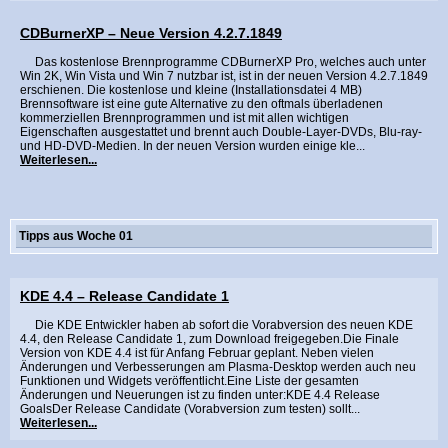
CDBurnerXP – Neue Version 4.2.7.1849
Das kostenlose Brennprogramme CDBurnerXP Pro, welches auch unter
Win 2K, Win Vista und Win 7 nutzbar ist, ist in der neuen Version 4.2.7.1849
erschienen. Die kostenlose und kleine (Installationsdatei 4 MB)
Brennsoftware ist eine gute Alternative zu den oftmals überladenen
kommerziellen Brennprogrammen und ist mit allen wichtigen
Eigenschaften ausgestattet und brennt auch Double-Layer-DVDs, Blu-ray-
und HD-DVD-Medien. In der neuen Version wurden einige kle...
Weiterlesen...
Tipps aus Woche 01
KDE 4.4 – Release Candidate 1
Die KDE Entwickler haben ab sofort die Vorabversion des neuen KDE
4.4, den Release Candidate 1, zum Download freigegeben.Die Finale
Version von KDE 4.4 ist für Anfang Februar geplant. Neben vielen
Änderungen und Verbesserungen am Plasma-Desktop werden auch neu
Funktionen und Widgets veröffentlicht.Eine Liste der gesamten
Änderungen und Neuerungen ist zu finden unter:KDE 4.4 Release
GoalsDer Release Candidate (Vorabversion zum testen) sollt...
Weiterlesen...