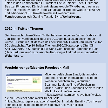
unten in den Kommentaren!Fußmatte "Slide to unlock" - ideal für iPhone
Besitzer!iPhone App Kühlschrank-MagneteApple TV - Aber nur, wenn es
nicht am Philips TV hängt!iRobot Staubsauger-RoboterWaage mit WLAN
und iPhone-AppUSB Raketenwerfer mit Webcam zum
FernsteuernLogitech Gaming-TastaturSyn...
Weiterlesen...
2010 in Twitter-Themen
Der Kurznachrichten-Dienst Twitter hat einen eigenen Jahresrückblick mit
den Themen veröffentlicht, über die 2010 am häufigsten geschrieben
wurde. Erstaunlich ist, dass es das deutsche WM Orakel Paul unter die Top
10 gebracht hat.Top 10 Twitter Themen 2010:Ölkatastrophe (Gulf Oil
Spill)WM 2010 in Südafrika (FIFA World Cup)InceptionErdbeben in Haiti
(Haiti Earthquake)VuvuzelaApple iPadGoogle AndroidJustin BieberHar...
Weiterlesen...
Vorsicht vor gefälschter Facebook Mail
Mit einer gefälschten Email, die angeblich
über neue Nachrichten auf der Facebook-
Webseite berichten soll, versuchen
Spammer Leute auf Ihre Webseiten zu
locken. Statt zu den Facebook-Servern leiten
alle Links auf die Webseite
"https://www.drjstern.com/pave.html" weiter,
die die Besucher dann weiter zu der Seite
"https://tabletsdrugstoretabs.com/" lenkt.Der Inhalt der Email:Hi,You haven't
been back to Facebook recently. You have received notificat...