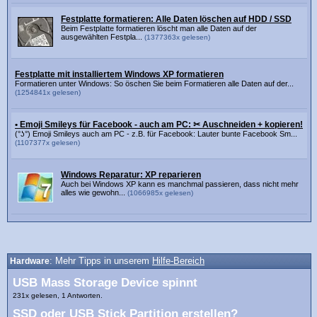
Festplatte formatieren: Alle Daten löschen auf HDD / SSD
Beim Festplatte formatieren löscht man alle Daten auf der
ausgewählten Festpla...
(1377363x gelesen)
Festplatte mit installiertem Windows XP formatieren
Formatieren unter Windows: So öschen Sie beim Formatieren alle Daten auf der...
(1254841x gelesen)
• Emoji Smileys für Facebook - auch am PC: ✂ Auschneiden + kopieren!
(°ʖ°) Emoji Smileys auch am PC - z.B. für Facebook: Lauter bunte Facebook Sm...
(1107377x gelesen)
Windows Reparatur: XP reparieren
Auch bei Windows XP kann es manchmal passieren, dass nicht mehr
alles wie gewohn...
(1066985x gelesen)
Hardware
: Mehr Tipps in unserem
Hilfe-Bereich
USB Mass Storage Device spinnt
231x gelesen, 1 Antworten.
SSD oder USB Stick Partition erstellen?