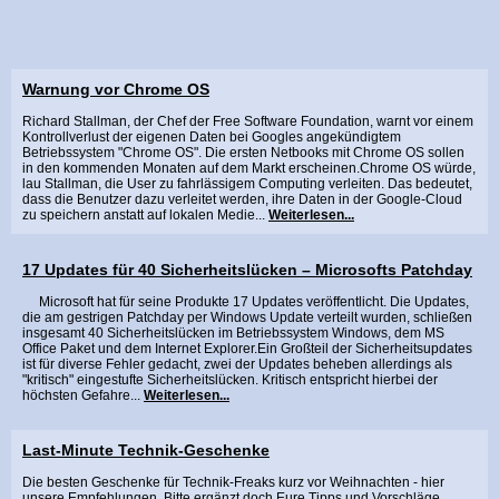
Warnung vor Chrome OS
Richard Stallman, der Chef der Free Software Foundation, warnt vor einem
Kontrollverlust der eigenen Daten bei Googles angekündigtem
Betriebssystem "Chrome OS". Die ersten Netbooks mit Chrome OS sollen
in den kommenden Monaten auf dem Markt erscheinen.Chrome OS würde,
lau Stallman, die User zu fahrlässigem Computing verleiten. Das bedeutet,
dass die Benutzer dazu verleitet werden, ihre Daten in der Google-Cloud
zu speichern anstatt auf lokalen Medie...
Weiterlesen...
17 Updates für 40 Sicherheitslücken – Microsofts Patchday
Microsoft hat für seine Produkte 17 Updates veröffentlicht. Die Updates,
die am gestrigen Patchday per Windows Update verteilt wurden, schließen
insgesamt 40 Sicherheitslücken im Betriebssystem Windows, dem MS
Office Paket und dem Internet Explorer.Ein Großteil der Sicherheitsupdates
ist für diverse Fehler gedacht, zwei der Updates beheben allerdings als
"kritisch" eingestufte Sicherheitslücken. Kritisch entspricht hierbei der
höchsten Gefahre...
Weiterlesen...
Last-Minute Technik-Geschenke
Die besten Geschenke für Technik-Freaks kurz vor Weihnachten - hier
unsere Empfehlungen. Bitte ergänzt doch Eure Tipps und Vorschläge