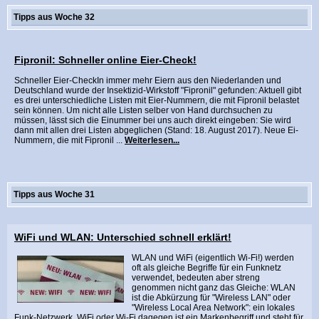
Tipps aus Woche 32
Fipronil: Schneller online Eier-Check!
Schneller Eier-CheckIn immer mehr Eiern aus den Niederlanden und
Deutschland wurde der Insektizid-Wirkstoff "Fipronil" gefunden: Aktuell gibt
es drei unterschiedliche Listen mit Eier-Nummern, die mit Fipronil belastet
sein können. Um nicht alle Listen selber von Hand durchsuchen zu
müssen, lässt sich die Einummer bei uns auch direkt eingeben: Sie wird
dann mit allen drei Listen abgeglichen (Stand: 18. August 2017). Neue Ei-
Nummern, die mit Fipronil ...
Weiterlesen...
Tipps aus Woche 31
WiFi und WLAN: Unterschied schnell erklärt!
WLAN und WiFi (eigentlich Wi-Fi!) werden
oft als gleiche Begriffe für ein Funknetz
verwendet, bedeuten aber streng
genommen nicht ganz das Gleiche: WLAN
ist die Abkürzung für "Wireless LAN" oder
"Wireless Local Area Network": ein lokales
Funk-Netzwerk. WiFi oder Wi-Fi dagegen ist ein Markenbegriff und steht für