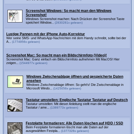
Screenshot Windows: So macht man den Windows
Screenshot!
Windows Screenshot machen: Nach Drücken der Screenshot Taste
speichert Window...
(2830281x gelesen)
Lustige Pannen mit der iPhone Auto-Korrektur
Wer seine SMS- und WhatsApp-Nachrichten mit dem Handy schreibt, sollte bei der
A...
(1774956x gelesen)
Screenshot Mac: So macht man ein Bildschirmfoto (Video)!
Screenshot Mac: Ganz einfach ein Bildschirmfoto aufnehmen Mit MacOS! Hier
zeigen...
(1544977x gelesen)
Windows Zwischenablage öffnen und gespeicherte Daten
ansehen
Windows Zwischenablage öffnen: So geht's! Die Zwischenablage in
Microsoft Windo...
(1425056x gelesen)
Tastatur umstellen: Englische Tastatur Tastatur auf Deutsch
Tastatur umstellen: Mit dieser Anleitung stellt man die englische
Tastatur / ame...
(1389773x gelesen)
Festplatte formatieren: Alle Daten löschen auf HDD / SSD
Beim Festplatte formatieren löscht man alle Daten auf der
ausgewählten Festpla...
(1377328x gelesen)