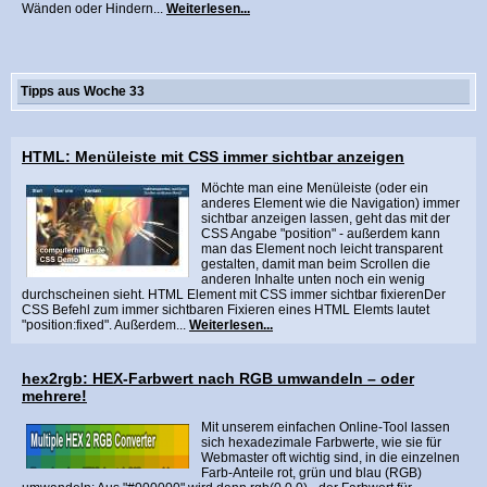
Wänden oder Hindern...
Weiterlesen...
Tipps aus Woche 33
HTML: Menüleiste mit CSS immer sichtbar anzeigen
Möchte man eine Menüleiste (oder ein
anderes Element wie die Navigation) immer
sichtbar anzeigen lassen, geht das mit der
CSS Angabe "position" - außerdem kann
man das Element noch leicht transparent
gestalten, damit man beim Scrollen die
anderen Inhalte unten noch ein wenig
durchscheinen sieht. HTML Element mit CSS immer sichtbar fixierenDer
CSS Befehl zum immer sichtbaren Fixieren eines HTML Elemts lautet
"position:fixed". Außerdem...
Weiterlesen...
hex2rgb: HEX-Farbwert nach RGB umwandeln – oder
mehrere!
Mit unserem einfachen Online-Tool lassen
sich hexadezimale Farbwerte, wie sie für
Webmaster oft wichtig sind, in die einzelnen
Farb-Anteile rot, grün und blau (RGB)