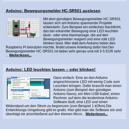
Arduino: Bewegungsmelder HC-SR501 auslesen
Mit dem günstigen Bewegungsmelder HC-SR501
lassen sich am Arduino spannende Projekte
entwickeln: Zum Beispiel ein einfaches Nachtlicht,
das bei erkannter Bewegung eine LED leuchten
lässt - oder eine Alarmanlage, die auf den
Bewegungsmelder reagiert und eine rote LED
blinken lässt. Wer statt dem Arduino lieber den
Raspberry Pi benutzen möchte, findet unsere Anleitung dafür hier.Der
Bewegungsmelder HC-SR501 ist dabei sehr genau und mit 3-5 EUR sehr
...
Weiterlesen...
Arduino: LED leuchten lassen – oder blinken!
Ganz einfach: Eine an den Arduino
angeschlossene LED mit wenig Code zum
Leuchten bringen. Dafür braucht man einen
Arduino (zum Beispiel den günstigen
Arduino Nano), ein Mini-USB-Kabel, einen
Rechner, auf dem die kostenlose Arduino-
Software läuft, eine LED und einen
Widerstand um den Strom zu begrenzen (zum Beispiel 1 kOhm).Die
Entwicklungs-Umgebung gibt es gratis: Hier gibt man die Software ein und
überträgt sie anschließend auf den kleinen Micro...
Weiterlesen...