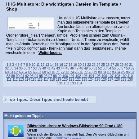
HHG Multistore: Die wichtigsten Dateien im Template +
Shop
Um den HHG Multistore anzupassen, muss
man das mitgelieferte Template bearbeiten:
Am besten lädt man allerdings eine zweite
Kopie des Templates in den Template-
Ordner "store_files/1/themes", um bei Problemen schnell zum Original-
Template zurückwechseln zu können. Um das Theme zu wechseln, wählt
man im Admin-Bereich unter "Konfiguration" in der Spalte links den Punkt
"Mein Shop Konfig" aus - hier kann man dann das Templateset / Theme
wechseln.In dem...
Weiterlesen...
1
2
3
4
5
6
7
8
9
10
11
12
13
14
15
16
17
18
19
20
21
22
23
24
25
26
27
28
29
30
31
32
33
34
35
36
37
38
39
40
41
42
43
44
45
46
47
48
49
50
51
52
53
54
55
56
57
58
59
60
61
62
63
64
65
66
67
68
69
70
71
72
73
74
75
76
77
78
79
80
81
82
83
84
85
86
87
88
89
90
91
92
93
94
95
96
97
98
99
100
101
102
103
104
105
106
107
108
109
110
111
112
113
114
115
116
117
118
119
120
121
122
123
124
125
126
127
128
129
130
131
132
133
134
»
Top Tipps: Diese Tipps sind heute beliebt
Meist gelesene Tipps:
Bildschirm drehen: Windows-Bildschirm 90 Grad / 180
Grad!
Wenn sich der Bildschirm verstellt hat: Den Windows Bildschirm um
um 90 Grad ode...
(2891523x gelesen)