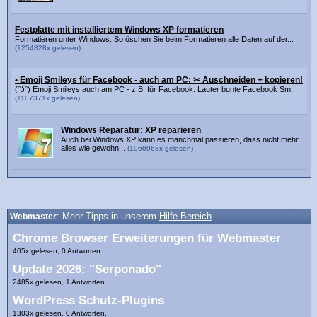
Festplatte mit installiertem Windows XP formatieren
Formatieren unter Windows: So öschen Sie beim Formatieren alle Daten auf der...
(1254828x gelesen)
• Emoji Smileys für Facebook - auch am PC: ✂ Auschneiden + kopieren!
(°ʖ°) Emoji Smileys auch am PC - z.B. für Facebook: Lauter bunte Facebook Sm...
(1107371x gelesen)
Windows Reparatur: XP reparieren
Auch bei Windows XP kann es manchmal passieren, dass nicht mehr
alles wie gewohn...
(1066968x gelesen)
Webmaster
: Mehr Tipps in unserem
Hilfe-Bereich
Chrome Browser Erweiterungen für Webmaster
405x gelesen, 0 Antworten.
Update 2026: "Serponado"
2485x gelesen, 1 Antworten.
WordPress Schutz-Plugins
1303x gelesen, 0 Antworten.