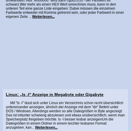
umwandeln: Aus "#000000" wird dann rgb(0,0,0) - der Farbwert für
schwarz.Wer mehr als einen HEX Wert umrechnen muss, kann in den
unteren Teil eine ganze Liste eingeben: Dabei müssen die einzelnen
Farbwerte entweder mit Komma getrennt sein, oder jeder Farbwert in einer
eigenen Zeile ...
Weiterlesen...
Linux: „ls -l“ Anzeige in Megabyte oder Gigabyte
Mit "ls -l" lässt sich unter Linux ein Verzeichnis schon recht übersichtlich
untereinander anzeigen, ähnlich der Anzeige mit dem "dir" Befehl unter
DOS / Windows. Allerdings werden so alle Dateigrößen in Byte angezeigt:
Das ist mitunter schwierig abzulesen und etwas unübersichtlich, wenn man
Speicherplatz freigeben möchte. ls -l besser lesbar anzeigenUm die
Dateigrößen in einem Ordner in einem leichter lesbaren Format
anzugeben, kan...
Weiterlesen...