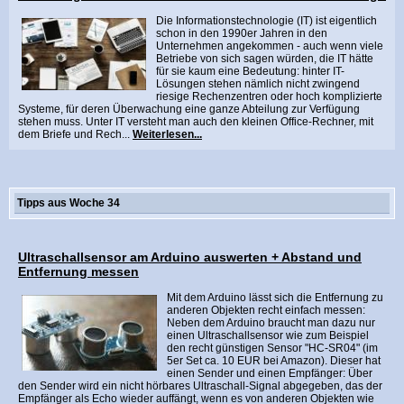
Die Informationstechnologie (IT) ist eigentlich
schon in den 1990er Jahren in den
Unternehmen angekommen - auch wenn viele
Betriebe von sich sagen würden, die IT hätte
für sie kaum eine Bedeutung: hinter IT-
Lösungen stehen nämlich nicht zwingend
riesige Rechenzentren oder hoch komplizierte
Systeme, für deren Überwachung eine ganze Abteilung zur Verfügung
stehen muss. Unter IT versteht man auch den kleinen Office-Rechner, mit
dem Briefe und Rech...
Weiterlesen...
Tipps aus Woche 34
Ultraschallsensor am Arduino auswerten + Abstand und
Entfernung messen
Mit dem Arduino lässt sich die Entfernung zu
anderen Objekten recht einfach messen:
Neben dem Arduino braucht man dazu nur
einen Ultraschallsensor wie zum Beispiel
den recht günstigen Sensor "HC-SR04" (im
5er Set ca. 10 EUR bei Amazon). Dieser hat
einen Sender und einen Empfänger: Über
den Sender wird ein nicht hörbares Ultraschall-Signal abgegeben, das der
Empfänger als Echo wieder auffängt, wenn es von anderen Objekten wie