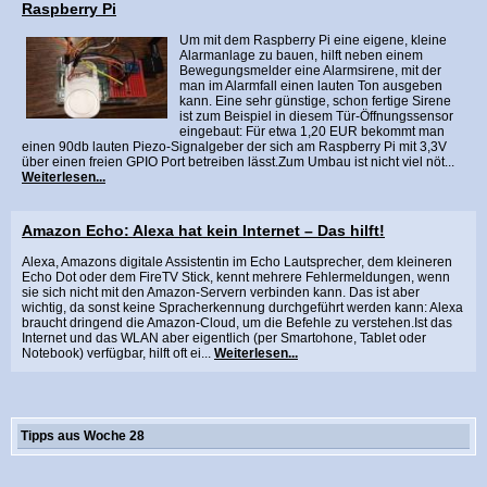
Raspberry Pi
Um mit dem Raspberry Pi eine eigene, kleine
Alarmanlage zu bauen, hilft neben einem
Bewegungsmelder eine Alarmsirene, mit der
man im Alarmfall einen lauten Ton ausgeben
kann. Eine sehr günstige, schon fertige Sirene
ist zum Beispiel in diesem Tür-Öffnungssensor
eingebaut: Für etwa 1,20 EUR bekommt man
einen 90db lauten Piezo-Signalgeber der sich am Raspberry Pi mit 3,3V
über einen freien GPIO Port betreiben lässt.Zum Umbau ist nicht viel nöt...
Weiterlesen...
Amazon Echo: Alexa hat kein Internet – Das hilft!
Alexa, Amazons digitale Assistentin im Echo Lautsprecher, dem kleineren
Echo Dot oder dem FireTV Stick, kennt mehrere Fehlermeldungen, wenn
sie sich nicht mit den Amazon-Servern verbinden kann. Das ist aber
wichtig, da sonst keine Spracherkennung durchgeführt werden kann: Alexa
braucht dringend die Amazon-Cloud, um die Befehle zu verstehen.Ist das
Internet und das WLAN aber eigentlich (per Smartohone, Tablet oder
Notebook) verfügbar, hilft oft ei...
Weiterlesen...
Tipps aus Woche 28