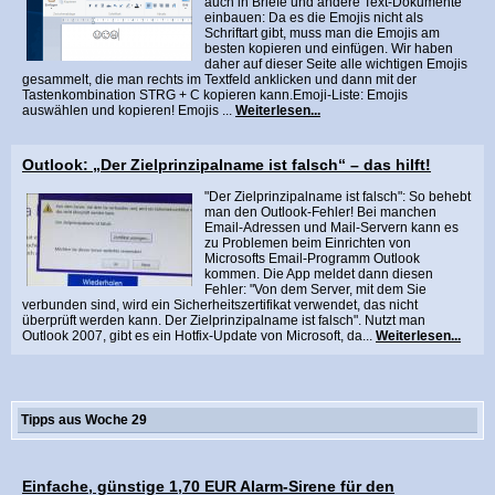
auch in Briefe und andere Text-Dokumente
einbauen: Da es die Emojis nicht als
Schriftart gibt, muss man die Emojis am
besten kopieren und einfügen. Wir haben
daher auf dieser Seite alle wichtigen Emojis
gesammelt, die man rechts im Textfeld anklicken und dann mit der
Tastenkombination STRG + C kopieren kann.Emoji-Liste: Emojis
auswählen und kopieren! Emojis ...
Weiterlesen...
Outlook: „Der Zielprinzipalname ist falsch“ – das hilft!
"Der Zielprinzipalname ist falsch": So behebt
man den Outlook-Fehler! Bei manchen
Email-Adressen und Mail-Servern kann es
zu Problemen beim Einrichten von
Microsofts Email-Programm Outlook
kommen. Die App meldet dann diesen
Fehler: "Von dem Server, mit dem Sie
verbunden sind, wird ein Sicherheitszertifikat verwendet, das nicht
überprüft werden kann. Der Zielprinzipalname ist falsch". Nutzt man
Outlook 2007, gibt es ein Hotfix-Update von Microsoft, da...
Weiterlesen...
Tipps aus Woche 29
Einfache, günstige 1,70 EUR Alarm-Sirene für den