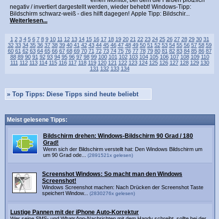
einen Monitor, bei dem die Farben plötzlich
negativ / invertiert dargestellt werden, wieder behebt! Windows-Tipp:
Bildschirm schwarz-weiß - dies hilft dagegen! Apple Tipp: Bildschir...
Weiterlesen...
1
2
3
4
5
6
7
8
9
10
11
12
13
14
15
16
17
18
19
20
21
22
23
24
25
26
27
28
29
30
31
32
33
34
35
36
37
38
39
40
41
42
43
44
45
46
47
48
49
50
51
52
53
54
55
56
57
58
59
60
61
62
63
64
65
66
67
68
69
70
71
72
73
74
75
76
77
78
79
80
81
82
83
84
85
86
87
88
89
90
91
92
93
94
95
96
97
98
99
100
101
102
103
104
105
106
107
108
109
110
111
112
113
114
115
116
117
118
119
120
121
122
123
124
125
126
127
128
129
130
131
132
133
134
»
Top Tipps: Diese Tipps sind heute beliebt
Meist gelesene Tipps:
Bildschirm drehen: Windows-Bildschirm 90 Grad / 180
Grad!
Wenn sich der Bildschirm verstellt hat: Den Windows Bildschirm um
um 90 Grad ode...
(2891521x gelesen)
Screenshot Windows: So macht man den Windows
Screenshot!
Windows Screenshot machen: Nach Drücken der Screenshot Taste
speichert Window...
(2830276x gelesen)
Lustige Pannen mit der iPhone Auto-Korrektur
Wer seine SMS- und WhatsApp-Nachrichten mit dem Handy schreibt, sollte bei der