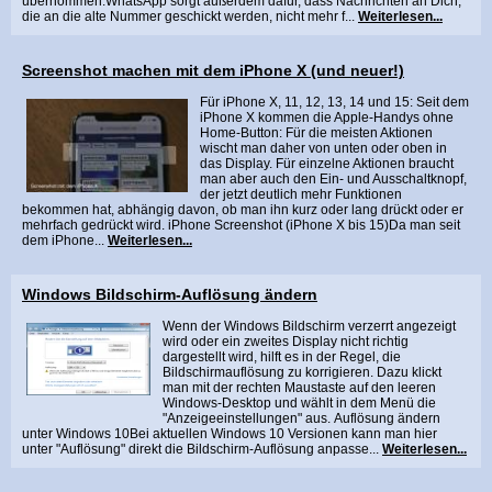
übernommen.WhatsApp sorgt außerdem dafür, dass Nachrichten an Dich,
die an die alte Nummer geschickt werden, nicht mehr f...
Weiterlesen...
Screenshot machen mit dem iPhone X (und neuer!)
Für iPhone X, 11, 12, 13, 14 und 15: Seit dem
iPhone X kommen die Apple-Handys ohne
Home-Button: Für die meisten Aktionen
wischt man daher von unten oder oben in
das Display. Für einzelne Aktionen braucht
man aber auch den Ein- und Ausschaltknopf,
der jetzt deutlich mehr Funktionen
bekommen hat, abhängig davon, ob man ihn kurz oder lang drückt oder er
mehrfach gedrückt wird. iPhone Screenshot (iPhone X bis 15)Da man seit
dem iPhone...
Weiterlesen...
Windows Bildschirm-Auflösung ändern
Wenn der Windows Bildschirm verzerrt angezeigt
wird oder ein zweites Display nicht richtig
dargestellt wird, hilft es in der Regel, die
Bildschirmauflösung zu korrigieren. Dazu klickt
man mit der rechten Maustaste auf den leeren
Windows-Desktop und wählt in dem Menü die
"Anzeigeeinstellungen" aus. Auflösung ändern
unter Windows 10Bei aktuellen Windows 10 Versionen kann man hier
unter "Auflösung" direkt die Bildschirm-Auflösung anpasse...
Weiterlesen...