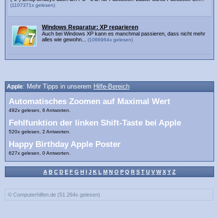
(1107371x gelesen)
Windows Reparatur: XP reparieren
Auch bei Windows XP kann es manchmal passieren, dass nicht mehr
alles wie gewohn...
(1066964x gelesen)
Apple
: Mehr Tipps in unserem
Hilfe-Bereich
Automatisches Zoomen auf Maximal Wert
492x gelesen, 6 Antworten.
Fehlfunktion der linken Shift-Taste bei Apple
520x gelesen, 2 Antworten.
Happy Birthday Apple Poster
627x gelesen, 0 Antworten.
A
B
C
D
E
F
G
H
I
J
K
L
M
N
O
P
Q
R
S
T
U
V
W
X
Y
Z
© Computerhilfen.de (51.264x gelesen)