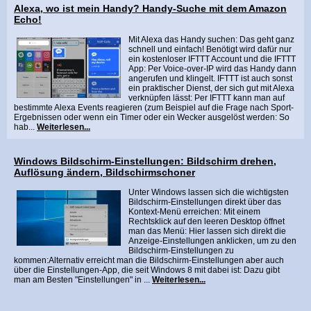
Alexa, wo ist mein Handy? Handy-Suche mit dem Amazon
Echo!
Mit Alexa das Handy suchen: Das geht ganz
schnell und einfach! Benötigt wird dafür nur
ein kostenloser IFTTT Account und die IFTTT
App: Per Voice-over-IP wird das Handy dann
angerufen und klingelt. IFTTT ist auch sonst
ein praktischer Dienst, der sich gut mit Alexa
verknüpfen lässt: Per IFTTT kann man auf
bestimmte Alexa Events reagieren (zum Beispiel auf die Frage nach Sport-
Ergebnissen oder wenn ein Timer oder ein Wecker ausgelöst werden: So
hab...
Weiterlesen...
Windows Bildschirm-Einstellungen: Bildschirm drehen,
Auflösung ändern, Bildschirmschoner
Unter Windows lassen sich die wichtigsten
Bildschirm-Einstellungen direkt über das
Kontext-Menü erreichen: Mit einem
Rechtsklick auf den leeren Desktop öffnet
man das Menü: Hier lassen sich direkt die
Anzeige-Einstellungen anklicken, um zu den
Bildschirm-Einstellungen zu
kommen:Alternativ erreicht man die Bildschirm-Einstellungen aber auch
über die Einstellungen-App, die seit Windows 8 mit dabei ist: Dazu gibt
man am Besten "Einstellungen" in ...
Weiterlesen...