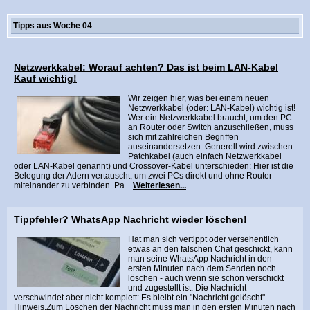
Tipps aus Woche 04
Netzwerkkabel: Worauf achten? Das ist beim LAN-Kabel
Kauf wichtig!
Wir zeigen hier, was bei einem neuen
Netzwerkkabel (oder: LAN-Kabel) wichtig ist!
Wer ein Netzwerkkabel braucht, um den PC
an Router oder Switch anzuschließen, muss
sich mit zahlreichen Begriffen
auseinandersetzen. Generell wird zwischen
Patchkabel (auch einfach Netzwerkkabel
oder LAN-Kabel genannt) und Crossover-Kabel unterschieden: Hier ist die
Belegung der Adern vertauscht, um zwei PCs direkt und ohne Router
miteinander zu verbinden. Pa...
Weiterlesen...
Tippfehler? WhatsApp Nachricht wieder löschen!
Hat man sich vertippt oder versehentlich
etwas an den falschen Chat geschickt, kann
man seine WhatsApp Nachricht in den
ersten Minuten nach dem Senden noch
löschen - auch wenn sie schon verschickt
und zugestellt ist. Die Nachricht
verschwindet aber nicht komplett: Es bleibt ein "Nachricht gelöscht"
Hinweis.Zum Löschen der Nachricht muss man in den ersten Minuten nach