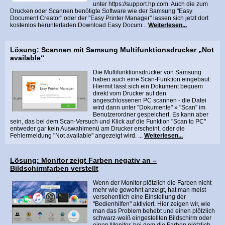
unter https://support.hp.com. Auch die zum
Drucken oder Scannen benötigte Software wie der Samsung "Easy
Document Creator" oder der "Easy Printer Manager" lassen sich jetzt dort
kostenlos herunterladen.Download Easy Docum...
Weiterlesen...
Lösung: Scannen mit Samsung Multifunktionsdrucker „Not
available“
Die Multifunktionsdrucker von Samsung
haben auch eine Scan-Funktion eingebaut:
Hiermit lässt sich ein Dokument bequem
direkt vom Drucker auf den
angeschlossenen PC scannen - die Datei
wird dann unter "Dokumente" » "Scan" im
Benutzerordner gespeichert. Es kann aber
sein, das bei dem Scan-Versuch und Klick auf die Funktion "Scan to PC"
entweder gar kein Auswahlmenü am Drucker erscheint, oder die
Fehlermeldung "Not available" angezeigt wird. ...
Weiterlesen...
Lösung: Monitor zeigt Farben negativ an –
Bildschirmfarben verstellt
Wenn der Monitor plötzlich die Farben nicht
mehr wie gewohnt anzeigt, hat man meist
versehentlich eine Einstellung der
"Bedienhilfen" aktiviert. Hier zeigen wir, wie
man das Problem behebt und einen plötzlich
schwarz-weiß eingestellten Bildschirm oder