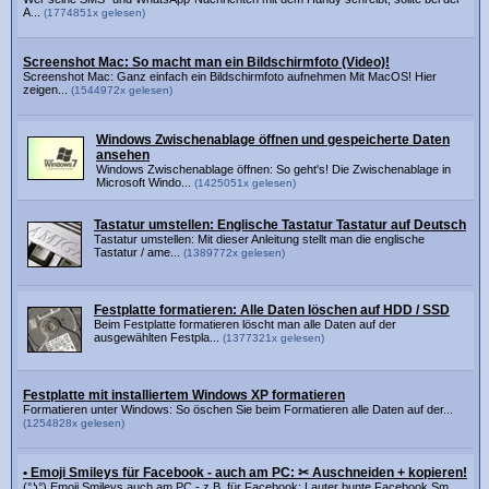
A...
(1774851x gelesen)
Screenshot Mac: So macht man ein Bildschirmfoto (Video)!
Screenshot Mac: Ganz einfach ein Bildschirmfoto aufnehmen Mit MacOS! Hier
zeigen...
(1544972x gelesen)
Windows Zwischenablage öffnen und gespeicherte Daten
ansehen
Windows Zwischenablage öffnen: So geht's! Die Zwischenablage in
Microsoft Windo...
(1425051x gelesen)
Tastatur umstellen: Englische Tastatur Tastatur auf Deutsch
Tastatur umstellen: Mit dieser Anleitung stellt man die englische
Tastatur / ame...
(1389772x gelesen)
Festplatte formatieren: Alle Daten löschen auf HDD / SSD
Beim Festplatte formatieren löscht man alle Daten auf der
ausgewählten Festpla...
(1377321x gelesen)
Festplatte mit installiertem Windows XP formatieren
Formatieren unter Windows: So öschen Sie beim Formatieren alle Daten auf der...
(1254828x gelesen)
• Emoji Smileys für Facebook - auch am PC: ✂ Auschneiden + kopieren!
(°ʖ°) Emoji Smileys auch am PC - z.B. für Facebook: Lauter bunte Facebook Sm...