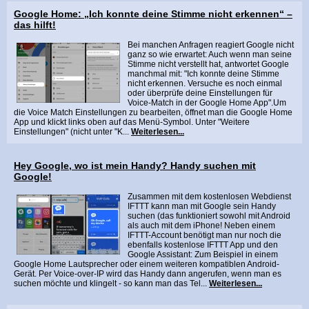
Google Home: „Ich konnte deine Stimme nicht erkennen“ –
das hilft!
Bei manchen Anfragen reagiert Google nicht
ganz so wie erwartet: Auch wenn man seine
Stimme nicht verstellt hat, antwortet Google
manchmal mit: "Ich konnte deine Stimme
nicht erkennen. Versuche es noch einmal
oder überprüfe deine Einstellungen für
Voice-Match in der Google Home App".Um
die Voice Match Einstellungen zu bearbeiten, öffnet man die Google Home
App und klickt links oben auf das Menü-Symbol. Unter "Weitere
Einstellungen" (nicht unter "K...
Weiterlesen...
Hey Google, wo ist mein Handy? Handy suchen mit
Google!
Zusammen mit dem kostenlosen Webdienst
IFTTT kann man mit Google sein Handy
suchen (das funktioniert sowohl mit Android
als auch mit dem iPhone! Neben einem
IFTTT-Account benötigt man nur noch die
ebenfalls kostenlose IFTTT App und den
Google Assistant: Zum Beispiel in einem
Google Home Lautsprecher oder einem weiteren kompatiblen Android-
Gerät. Per Voice-over-IP wird das Handy dann angerufen, wenn man es
suchen möchte und klingelt - so kann man das Tel...
Weiterlesen...