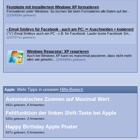
Festplatte mit installiertem Windows XP formatieren
Formatieren unter Windows: So öschen Sie beim Formatieren alle Daten auf der...
(1254829x gelesen)
• Emoji Smileys für Facebook - auch am PC: ✂ Auschneiden + kopieren!
(°ʖ°) Emoji Smileys auch am PC - z.B. für Facebook: Lauter bunte Facebook Sm...
(1107371x gelesen)
Windows Reparatur: XP reparieren
Auch bei Windows XP kann es manchmal passieren, dass nicht mehr
alles wie gewohn...
(1066968x gelesen)
Apple
: Mehr Tipps in unserem
Hilfe-Bereich
Automatisches Zoomen auf Maximal Wert
492x gelesen, 6 Antworten.
Fehlfunktion der linken Shift-Taste bei Apple
520x gelesen, 2 Antworten.
Happy Birthday Apple Poster
627x gelesen, 0 Antworten.