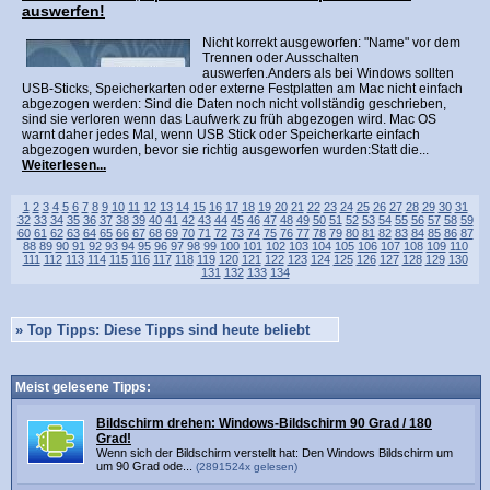
auswerfen!
Nicht korrekt ausgeworfen: "Name" vor dem
Trennen oder Ausschalten
auswerfen.Anders als bei Windows sollten
USB-Sticks, Speicherkarten oder externe Festplatten am Mac nicht einfach
abgezogen werden: Sind die Daten noch nicht vollständig geschrieben,
sind sie verloren wenn das Laufwerk zu früh abgezogen wird. Mac OS
warnt daher jedes Mal, wenn USB Stick oder Speicherkarte einfach
abgezogen wurden, bevor sie richtig ausgeworfen wurden:Statt die...
Weiterlesen...
1
2
3
4
5
6
7
8
9
10
11
12
13
14
15
16
17
18
19
20
21
22
23
24
25
26
27
28
29
30
31
32
33
34
35
36
37
38
39
40
41
42
43
44
45
46
47
48
49
50
51
52
53
54
55
56
57
58
59
60
61
62
63
64
65
66
67
68
69
70
71
72
73
74
75
76
77
78
79
80
81
82
83
84
85
86
87
88
89
90
91
92
93
94
95
96
97
98
99
100
101
102
103
104
105
106
107
108
109
110
111
112
113
114
115
116
117
118
119
120
121
122
123
124
125
126
127
128
129
130
131
132
133
134
»
Top Tipps: Diese Tipps sind heute beliebt
Meist gelesene Tipps:
Bildschirm drehen: Windows-Bildschirm 90 Grad / 180
Grad!
Wenn sich der Bildschirm verstellt hat: Den Windows Bildschirm um
um 90 Grad ode...
(2891524x gelesen)