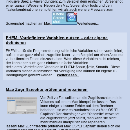
inklusive Spezial-Anwendungen: Zum Beispiel dem einfachen Screenshot
einer ganzen Webseite. Neben den Mac Screenshot-Tools und den
Tastenkombinationen empfehlen wir als auch weitere Freeware zum
Screenshot machen am Mac.
Weiterlesen...
FHEM: Vordefinierte Variablen nutzen – oder eigene
definieren
FHEM hat für die Programmierung zahlreiche Variablen schon vordefiniert,
auf die man ganz einfach zugreifen kann - zum Beispiel um einen Aktor nur
zu bestimmten Zeiten einzuschalten. Wem diese Variablen nicht reichen,
der kann aber auch ganz einfach einfache Variablen
definieren. Vordefinierte Variablen in FHEM: $hour, $min, $month...Diese
Variablen stehen automatisch zur Verfügung und können für eigene IF-
Bedingungen genutzt werden:...
Weiterlesen...
Mac Zugriffsrechte prüfen und reparieren
Von Zeit zu Zeit sollte man die Zugriffsrechte und die
Volumes auf einem Mac überprüfen lassen: Das
kann einige seltsame Fehler auf dem Rechner
beheben - so war es zumindest bis zu Mac OS "El
Capitan": Der Nachfolger von "Yosemite" verwaltet
die Zugriffsrechte jetzt selbst, man kann sie nicht
mehr manuell überprüfen und reparieren
lassen! Mac Zugriffsrechte prüfenVor Mac OS "El Capitan" ließen sich die