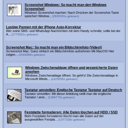
Screenshot Windows: So macht man den Windows
Screenshot!
Windows Screenshot machen: Nach Drücken der Screenshot Taste
speichert Window...
(2830281x gelesen)
Lustige Pannen mit der iPhone Auto-Korrektur
Wer seine SMS- und WhatsApp-Nachrichten mit dem Handy schreibt, sollte bei der
A...
(1775001x gelesen)
Screenshot Mac: So macht man ein Bildschirmfoto (Video)!
Screenshot Mac: Ganz einfach ein Bildschirmfoto aufnehmen Mit MacOS! Hier
zeigen...
(1544980x gelesen)
Windows Zwischenablage öffnen und gespeicherte Daten
ansehen
Windows Zwischenablage öffnen: So geht's! Die Zwischenablage in
Microsoft Windo...
(1425056x gelesen)
Tastatur umstellen: Englische Tastatur Tastatur auf Deutsch
Tastatur umstellen: Mit dieser Anleitung stellt man die englische
Tastatur / ame...
(1389775x gelesen)
Festplatte formatieren: Alle Daten löschen auf HDD / SSD
Beim Festplatte formatieren löscht man alle Daten auf der
ausgewählten Festpla...
(1377328x gelesen)