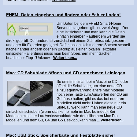
FHEM: Daten eingeben und ändern oder Fehler finden!
Um Daten bei dem FHEM Smart-Home
Server einzugeben, gibt es zwei Wege: Der
eine ist sicherer und man kann die Daten
einfach eingeben - außerdem werden sie
direkt geprüft. Der andere ist zunächst mit einem Schreibschutz gesperrt
und eher für Experten geeignet: Dafür lassen sich mehrere Sachen schnell
nacheinander ändern oder ein Backup aus einer lokalen Textdatei
einspielen - allerdings muss man beim Speichern mehr Sachen
beachten.» Tipp: "Unknow...
Weiterlesen...
Mac: CD Schublade öffnen und CD entnehmen / einlegen
So entnimmt man beim Mac eine CD - oder
öffnet die Schublade, um eine neue CD
einzulegen!Während ältere Mac Modelle
noch eine Taste zum Auswerfen der CD am
Gehäuse hatten, gibt es das bei neueren
Modellen nicht mehr. Haben diese nur ein
Slot-Laufwerk, kann man eine neue CD
einfach einschieben (wenn sich keine mehr im Mac befindet!). Bei
Modellen mit einer Laufwerksschublade wie den silbernen Mac Pro
Modellen und dem G3, G4 und G5 Desktop, kann man ...
Weiterlesen...
Mac: USB Stick, Speicherkarte und Festplatte sicher