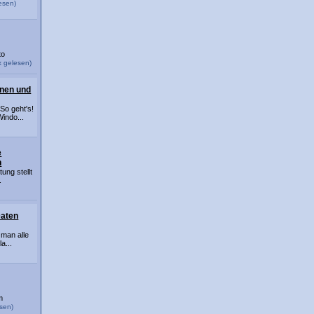
esen)
to
 gelesen)
nen und
So geht's!
indo...
e
h
tung stellt
.
Daten
 man alle
a...
m
sen)