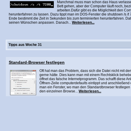
Manchmal muss man schon das Haus verlassen
Bett gehen, aber der Computer läuft noch, be
arbeiten.Dafür gibt es die Möglichkeit den Com
herunterfahren zu lassen. Dazu tippt man im DOS-Fenster die shutdown /s /t 
Ende bestimmt die Zeit in Sekunden bis zum terminierten herunterfahren. Da
seinen Wünschen anpassen. Danach...
Weiterlesen...
Tipps aus Woche 31
Standard-Browser festlegen
Oft hat man das Problem, dass sich die Datei nicht mit 
gerne hätte. Dies kann man mit einem Rechtsklick beheben
öffnet das falsche Internetprogramm. Das schafft diese An
Öffnen-Zeile computerdefaults eintippt und anschließend 
man ein Fenster, wo man den Standardbrowser festlegen
den einzelnen Browse...
Weiterlesen...