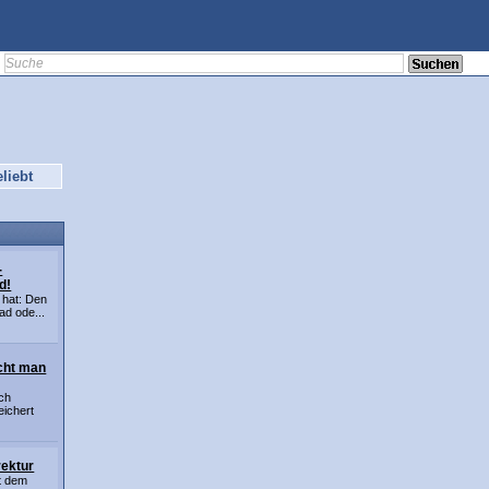
liebt
-
d!
 hat: Den
d ode...
cht man
ch
eichert
rektur
t dem