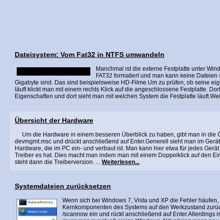
Dateisystem: Vom Fat32 in NTFS umwandeln
Manchmal ist die externe Festplatte unter Win
FAT32 formatiert und man kann keine Dateien s
Gigabyte sind. Das sind beispielsweise HD-Filme.Um zu prüfen, ob seine eig
läuft klickt man mit einem rechts Klick auf die angeschlossene Festplatte. Do
Eigenschaften und dort sieht man mit welchen System die Festplatte läuft.
Wei
Übersicht der Hardware
Um die Hardware in einem besseren Überblick zu haben, gibt man in die 
devmgmt.msc und drückt anschließend auf Enter.Generell sieht man im Gerä
Hardware, die im PC ein- und verbaut ist. Man kann hier etwa für jedes Gerä
Treiber es hat. Dies macht man indem man mit einem Doppelklick auf den Ein
steht dann die Treiberversion. ...
Weiterlesen...
Systemdateien zurücksetzen
Wenn sich bei Windows 7, Vista und XP die Fehler häufen, 
Kernkomponenten des Systems auf den Werkzustand zurück
/scannow ein und rückt anschließend auf Enter.Allerdings i