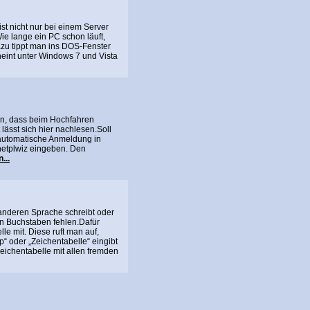
st nicht nur bei einem Server
e lange ein PC schon läuft,
zu tippt man ins DOS-Fenster
heint unter Windows 7 und Vista
en, dass beim Hochfahren
lässt sich hier nachlesen.Soll
automatische Anmeldung in
netplwiz eingeben. Den
...
anderen Sprache schreibt oder
 Buchstaben fehlen.Dafür
e mit. Diese ruft man auf,
 oder „Zeichentabelle“ eingibt
Zeichentabelle mit allen fremden