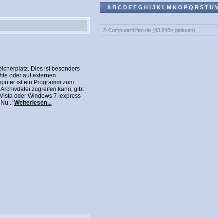
A
B
C
D
E
F
G
H
I
J
K
L
M
N
O
P
Q
R
S
T
U
© Computerhilfen.de (43.848x gelesen)
cherplatz. Dies ist besonders
hte oder auf externen
puter ist ein Programm zum
 Archivdatei zugreifen kann, gibt
 Vista oder Windows 7 iexpress
 Nu...
Weiterlesen...