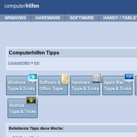
Forum
Tipps
News
Frage stellen
WINDOWS
HARDWARE
SOFTWARE
HANDY / TABLE
Computerhilfen Tipps
Computerhilfen
»
Info
Beliebteste Tipps diese Woche: