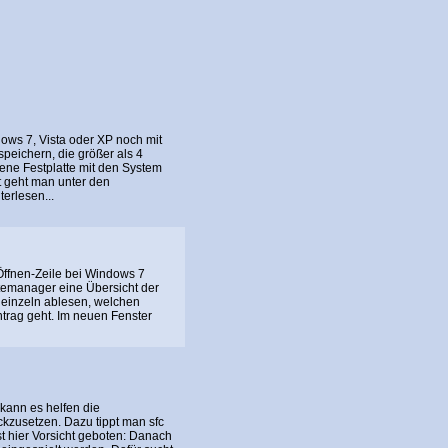
dows 7, Vista oder XP noch mit
peichern, die größer als 4
ene Festplatte mit den System
rt geht man unter den
terlesen...
Öffnen-Zeile bei Windows 7
temanager eine Übersicht der
t einzeln ablesen, welchen
trag geht. Im neuen Fenster
kann es helfen die
zusetzen. Dazu tippt man sfc
st hier Vorsicht geboten: Danach