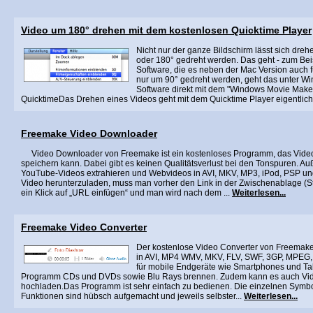
Video um 180° drehen mit dem kostenlosen Quicktime Player
Nicht nur der ganze Bildschirm lässt sich dre
oder 180° gedreht werden. Das geht - zum Beis
Software, die es neben der Mac Version auch f
nur um 90° gedreht werden, geht das unter W
Software direkt mit dem "Windows Movie Maker
QuicktimeDas Drehen eines Videos geht mit dem Quicktime Player eigentlich 
Freemake Video Downloader
Video Downloader von Freemake ist ein kostenloses Programm, das Vide
speichern kann. Dabei gibt es keinen Qualitätsverlust bei den Tonspuren.
YouTube-Videos extrahieren und Webvideos in AVI, MKV, MP3, iPod, PSP u
Video herunterzuladen, muss man vorher den Link in der Zwischenablage (St
ein Klick auf „URL einfügen“ und man wird nach dem ...
Weiterlesen...
Freemake Video Converter
Der kostenlose Video Converter von Freemake
in AVI, MP4 WMV, MKV, FLV, SWF, 3GP, MPEG,
für mobile Endgeräte wie Smartphones und Ta
Programm CDs und DVDs sowie Blu Rays brennen. Zudem kann es auch Vi
hochladen.Das Programm ist sehr einfach zu bedienen. Die einzelnen Symbo
Funktionen sind hübsch aufgemacht und jeweils selbster...
Weiterlesen...