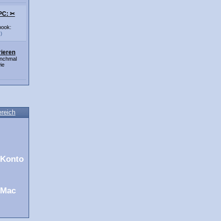
 PC: ✂
book:
)
rieren
anchmal
ie
ereich
 Konto
 Mac