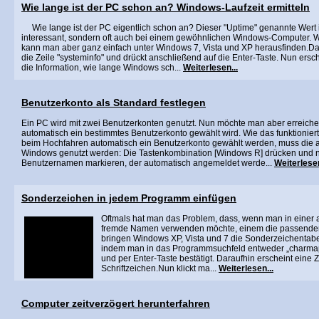
Wie lange ist der PC schon an? Windows-Laufzeit ermitteln
Wie lange ist der PC eigentlich schon an? Dieser "Uptime" genannte Wert i
interessant, sondern oft auch bei einem gewöhnlichen Windows-Computer. Wi
kann man aber ganz einfach unter Windows 7, Vista und XP herausfinden.Da
die Zeile "systeminfo" und drückt anschließend auf die Enter-Taste. Nun ersc
die Information, wie lange Windows sch...
Weiterlesen...
Benutzerkonto als Standard festlegen
Ein PC wird mit zwei Benutzerkonten genutzt. Nun möchte man aber erreich
automatisch ein bestimmtes Benutzerkonto gewählt wird. Wie das funktioniert 
beim Hochfahren automatisch ein Benutzerkonto gewählt werden, muss die 
Windows genutzt werden: Die Tastenkombination [Windows R] drücken und 
Benutzernamen markieren, der automatisch angemeldet werde...
Weiterlesen
Sonderzeichen in jedem Programm einfügen
Oftmals hat man das Problem, dass, wenn man in einer 
fremde Namen verwenden möchte, einem die passenden
bringen Windows XP, Vista und 7 die Sonderzeichentabell
indem man in das Programmsuchfeld entweder „charmap“
und per Enter-Taste bestätigt. Daraufhin erscheint eine 
Schriftzeichen.Nun klickt ma...
Weiterlesen...
Computer zeitverzögert herunterfahren