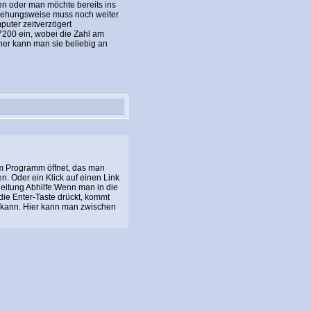
 oder man möchte bereits ins
ziehungsweise muss noch weiter
puter zeitverzögert
7200 ein, wobei die Zahl am
her kann man sie beliebig an
dem Programm öffnet, das man
. Oder ein Klick auf einen Link
leitung Abhilfe:Wenn man in die
die Enter-Taste drückt, kommt
 kann. Hier kann man zwischen