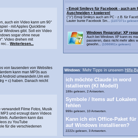
• Emoji Smileys für Facebook - auch am
Auschneiden + kopieren!
(°ʖ°) Emoji Smileys auch am PC - z.B. für Face
Lauter bunte Facebook Sm...
(1107371x gelesen
hen, auch ein Video kann um 90°
piel - mit Apples Quicktime
ür Windows gibt. Soll ein Video
Windows Reparatur: XP repa
indows sogar ohne neue
Auch bei Windows XP kann es m
". Video drehen mit
passieren, dass nicht mehr alles w
rec...
Weiterlesen...
gewohn...
(1066961x gelesen)
os von tausenden von Websites
Windows
: Mehr Tipps in unserem
Hilfe-B
 Außerdem kann man MP3s aus
nd Android umwandeln.Um ein
ich möchte Claude in word
rg + c) haben. Danach reicht
istallieren (KI Modell)
189x gelesen, 2 Antworten.
Symbole / Items auf Lokalem
fehlen
 verwandelt Filme Fotos, Musik
999x gelesen, 10 Antworten.
 MP3 und erzeugt dann Videos
blets. Außerdem kann das
Kann ich ein Office-Paket für
deos zu YouTube
auf Windows installieren?
le für die verschiedenen
2222x gelesen, 3 Antworten.