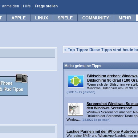
anmelden
|
Hilfe
|
Frage stellen
T
APPLE
LINUX
SPIELE
COMMUNITY
MEHR
»
Top Tipps: Diese Tipps sind heute be
Meist gelesene Tipps:
Bildschirm drehen: Windows
Bildschirm 90 Grad / 180 Gra
Wenn sich der Bildschirm verstellt
Windows Bildschirm um um 90 Gra
(2891521x gelesen)
Screenshot Windows: So ma
den Windows Screenshot!
Windows Screenshot machen: Na
Drücken der Screenshot Taste sp
Window...
(2830275x gelesen)
Lustige Pannen mit der iPhone Auto-Kor
Wer seine SMS- und WhatsApp-Nachrichten mi