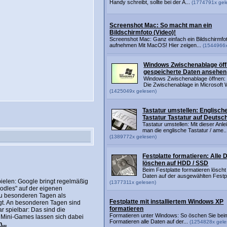
Handy schreibt, sollte bei der A...
(1774791x gel
Screenshot Mac: So macht man ein
Bildschirmfoto (Video)!
Screenshot Mac: Ganz einfach ein Bildschirmfo
aufnehmen Mit MacOS! Hier zeigen...
(1544966x
Windows Zwischenablage öff
gespeicherte Daten ansehen
Windows Zwischenablage öffnen: 
Die Zwischenablage in Microsoft W
(1425049x gelesen)
Tastatur umstellen: Englisch
Tastatur Tastatur auf Deutsc
Tastatur umstellen: Mit dieser Anlei
man die englische Tastatur / ame..
(1389772x gelesen)
Festplatte formatieren: Alle 
löschen auf HDD / SSD
Beim Festplatte formatieren löscht
Daten auf der ausgewählten Festpl
ielen: Google bringt regelmäßig
(1377311x gelesen)
odles" auf der eigenen
zu besonderen Tagen als
Festplatte mit installiertem Windows XP
gt. An besonderen Tagen sind
formatieren
 spielbar: Das sind die
Formatieren unter Windows: So öschen Sie bei
r Mini-Games lassen sich dabei
Formatieren alle Daten auf der...
(1254828x gele
...