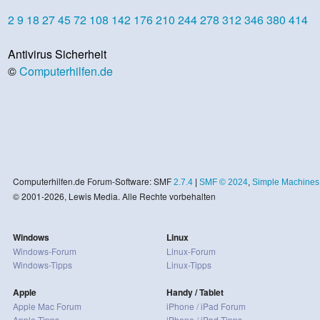
2
9
18
27
45
72
108
142
176
210
244
278
312
346
380
414
Antivirus Sicherheit
©
Computerhilfen.de
Computerhilfen.de Forum-Software: SMF
2.7.4
|
SMF © 2024
,
Simple Machines
© 2001-2026, Lewis Media. Alle Rechte vorbehalten
Windows
Linux
Windows-Forum
Linux-Forum
Windows-Tipps
Linux-Tipps
Apple
Handy / Tablet
Apple Mac Forum
iPhone / iPad Forum
Apple Tipps
iPhone / iPad Tipps