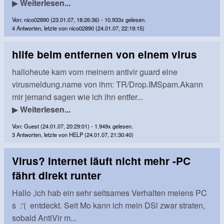
▶
Weiterlesen...
Von: nico02890 (23.01.07, 18:26:36) - 10.933x gelesen.
4 Antworten, letzte von nico02890 (24.01.07, 22:19:15)
hilfe beim entfernen von einem virus
halloheute kam vom meinem antivir guard eine
virusmeldung.name von ihm: TR/Drop.IMSpam.Akann
mir jemand sagen wie ich ihn entfer...
▶
Weiterlesen...
Von: Guest (24.01.07, 20:29:01) - 1.949x gelesen.
3 Antworten, letzte von HELP (24.01.07, 21:30:40)
Virus? Internet läuft nicht mehr -PC
fährt direkt runter
Hallo ,ich hab ein sehr seltsames Verhalten meiens PC
s :'( entdeckt. Seit Mo kann ich mein DSl zwar straten,
sobald AntiVir m...