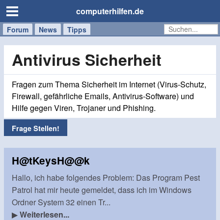
computerhilfen.de
Forum
Handy
Windows
Mac
News
Tipps
/
Tablet
Antivirus Sicherheit
Fragen zum Thema Sicherheit im Internet (Virus-Schutz,
Firewall, gefährliche Emails, Antivirus-Software) und
Hilfe gegen Viren, Trojaner und Phishing.
Frage Stellen!
H@tKeysH@@k
Hallo, ich habe folgendes Problem: Das Program Pest
Patrol hat mir heute gemeldet, dass ich im Windows
Ordner System 32 einen Tr...
▶
Weiterlesen...