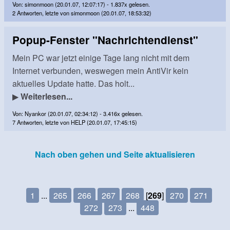
Von: simonmoon (20.01.07, 12:07:17) - 1.837x gelesen.
2 Antworten, letzte von simonmoon (20.01.07, 18:53:32)
Popup-Fenster "Nachrichtendienst"
Mein PC war jetzt einige Tage lang nicht mit dem
Internet verbunden, weswegen mein AntiVir kein
aktuelles Update hatte. Das holt...
▶
Weiterlesen...
Von: Nyankor (20.01.07, 02:34:12) - 3.416x gelesen.
7 Antworten, letzte von HELP (20.01.07, 17:45:15)
Nach oben gehen und Seite aktualisieren
1
...
265
266
267
268
[
269
]
270
271
272
273
...
448