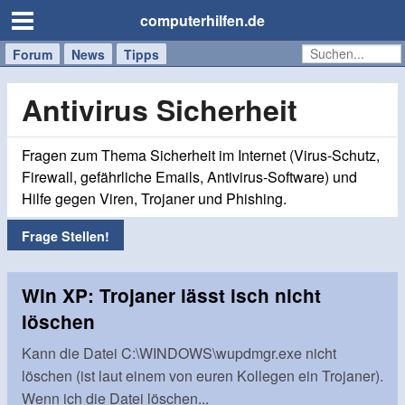
computerhilfen.de
Forum
Handy
Windows
Mac
News
Tipps
/
Tablet
Antivirus Sicherheit
Fragen zum Thema Sicherheit im Internet (Virus-Schutz,
Firewall, gefährliche Emails, Antivirus-Software) und
Hilfe gegen Viren, Trojaner und Phishing.
Frage Stellen!
Win XP: Trojaner lässt isch nicht
löschen
Kann die Datei C:\WINDOWS\wupdmgr.exe nicht
löschen (ist laut einem von euren Kollegen ein Trojaner).
Wenn ich die Datei löschen...