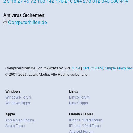
2
9
18
27
45
72
108
142
176
210
244
278
312
346
380
414
Antivirus Sicherheit
©
Computerhilfen.de
Computerhilfen.de Forum-Software: SMF
2.7.4
|
SMF © 2024
,
Simple Machines
© 2001-2026, Lewis Media. Alle Rechte vorbehalten
Windows
Linux
Windows-Forum
Linux-Forum
Windows-Tipps
Linux-Tipps
Apple
Handy / Tablet
Apple Mac Forum
iPhone / iPad Forum
Apple Tipps
iPhone / iPad Tipps
Android-Forum