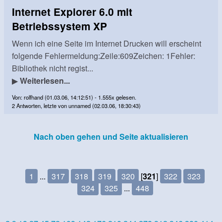
Internet Explorer 6.0 mit
Betriebssystem XP
Wenn ich eine Seite im Internet Drucken will erscheint
folgende Fehlermeldung:Zeile:609Zeichen: 1Fehler:
Bibliothek nicht regist...
▶
Weiterlesen...
Von: rolfhand (01.03.06, 14:12:51) - 1.555x gelesen.
2 Antworten, letzte von unnamed (02.03.06, 18:30:43)
Nach oben gehen und Seite aktualisieren
1
...
317
318
319
320
[
321
]
322
323
324
325
...
448