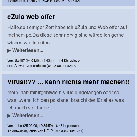
4 Antworten, letzte von HCK (04.03.06, 15:17:52)
eZula web offer
Hallo,seit einiger Zeit habe ich eZula und Web offer auf
meinem pc.Da diese sehr nervig sind würde ich gerne
wissen wie ich dies...
▶
Weiterlesen...
Von: Sani87 (04.03.06, 14:43:11) - 1.633x gelesen.
eine Antwort von orchidee (04.03.06, 14:52:13)
Virus!!?? ... kann nichts mehr machen!!
moin..hab mir irgentwie n virus eingefangen oder so
was...wenn ich den pc starte, braucht der für alles was
ich mach voll lange....
▶
Weiterlesen...
Von: flobo (25.02.06, 19:35:59) - 6.434x gelesen.
17 Antworten, letzte von HELP (04.03.06, 13:15:14)