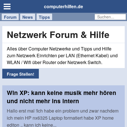
computerhilfen.de
Forum
Handy
Windows
Mac
News
Tipps
/
Tablet
Netzwerk Forum & Hilfe
Alles über Computer Netzwerke und Tipps und Hilfe
zum Netzwerk Einrichten per LAN (Ethernet Kabel) und
WLAN / Wifi über Router oder Netzwerk Switch.
Frage Stellen!
Win XP: kann keine musik mehr hören
und nicht mehr ins intern
Hallo erst mal !Ich habe ein problem und zwar nachdem
ich mein HP nx6325 Laptop formatiert habe XP home
editon .. kann ich keine...