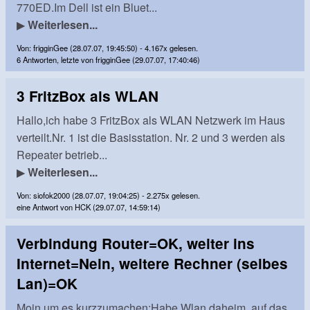
770ED.Im Dell ist ein Bluet...
▶
Weiterlesen...
Von: frigginGee (28.07.07, 19:45:50) - 4.167x gelesen.
6 Antworten, letzte von frigginGee (29.07.07, 17:40:46)
3 FritzBox als WLAN
Hallo,ich habe 3 FritzBox als WLAN Netzwerk im Haus
verteilt.Nr. 1 ist die Basisstation. Nr. 2 und 3 werden als
Repeater betrieb...
▶
Weiterlesen...
Von: siofok2000 (28.07.07, 19:04:25) - 2.275x gelesen.
eine Antwort von HCK (29.07.07, 14:59:14)
Verbindung Router=OK, weiter ins
Internet=Nein, weitere Rechner (selbes
Lan)=OK
Moin,um es kurzzumachen:Habe Wlan daheim, auf das