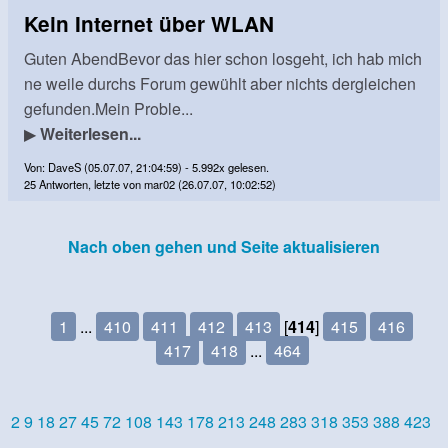
Kein Internet über WLAN
Guten AbendBevor das hier schon losgeht, ich hab mich
ne weile durchs Forum gewühlt aber nichts dergleichen
gefunden.Mein Proble...
▶
Weiterlesen...
Von: DaveS (05.07.07, 21:04:59) - 5.992x gelesen.
25 Antworten, letzte von mar02 (26.07.07, 10:02:52)
Nach oben gehen und Seite aktualisieren
1
...
410
411
412
413
[
414
]
415
416
417
418
...
464
2
9
18
27
45
72
108
143
178
213
248
283
318
353
388
423