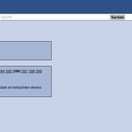
394
395
[
396
]
397
398
399
Gäste im betrachten dieses