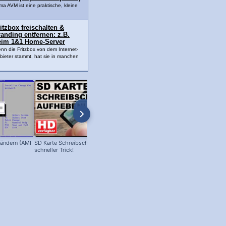
ma AVM ist eine praktische, kleine
itzbox freischalten &
anding entfernen: z.B.
eim 1&1 Home-Server
nn die Fritzbox von dem Internet-
bieter stammt, hat sie in manchen
 ändern (AMI
SD Karte Schreibschutz aufheben -
Computerkurs Teil 1.2: PC Innenleb
schneller Trick!
- So sieht der Computer von innen
aus