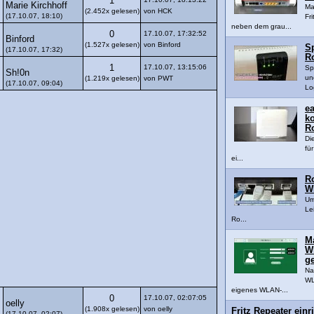
1
Marie Kirchhoff
Ma
(2.452x gelesen)
von HCK
(17.10.07, 18:10)
Fr
neben dem grau...
0
17.10.07, 17:32:52
Binford
(1.527x gelesen)
von Binford
S
(17.10.07, 17:32)
Ro
1
17.10.07, 13:15:06
Sp
Sh!0n
un
(1.219x gelesen)
von PWT
(17.10.07, 09:04)
Lo
ea
k
Ro
Di
fü
ei...
Ro
W
Um
Lei
Ro...
M
WL
ge
Na
WL
eigenes WLAN-...
0
17.10.07, 02:07:05
oelly
(1.908x gelesen)
von oelly
Fritz Repeater einri
(17.10.07, 02:07)