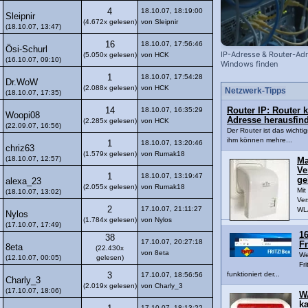
4
18.10.07, 18:19:00
Sleipnir
(4.672x gelesen)
von Sleipnir
(18.10.07, 13:47)
16
18.10.07, 17:56:46
Ösi-Schurl
IP-Adresse & Router-Adr
(5.050x gelesen)
von HCK
(16.10.07, 09:10)
Windows finden
1
18.10.07, 17:54:28
Dr.WoW
(2.088x gelesen)
von HCK
Netzwerk-Tipps
(18.10.07, 17:35)
14
18.10.07, 16:35:29
Router IP: Router 
Woopi08
Adresse herausfin
(2.285x gelesen)
von HCK
(22.09.07, 16:56)
Der Router ist das wichti
ihm können mehre...
1
18.10.07, 13:20:46
chriz63
(1.579x gelesen)
von Rumak18
(18.10.07, 12:57)
Ma
Ve
1
18.10.07, 13:19:47
ge
alexa_23
(2.055x gelesen)
von Rumak18
Mi
(18.10.07, 13:02)
Ver
2
17.10.07, 21:11:27
WLA
Nylos
(1.784x gelesen)
von Nylos
(17.10.07, 17:49)
16
38
17.10.07, 20:27:18
Fr
8eta
(22.430x
von 8eta
We
(12.10.07, 00:05)
gelesen)
Fri
funktioniert der...
3
17.10.07, 18:56:56
Charly_3
(2.019x gelesen)
von Charly_3
(17.10.07, 18:06)
W
k
17.10.07, 18:13:22