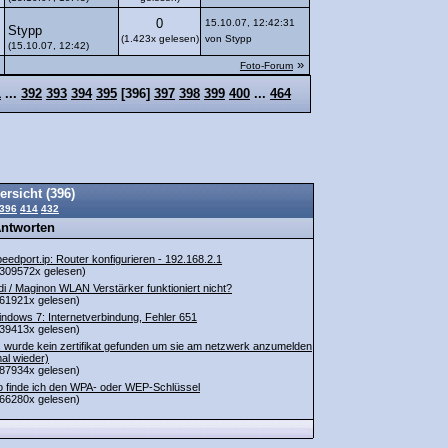
0
15.10.07, 12:42:31
Stypp
(1.423x gelesen)
von Stypp
(15.10.07, 12:42)
»
Foto-Forum
1
...
392
393
394
395
[
396
]
397
398
399
400
...
464
ersicht (396)
396
414
432
Antworten
eedport.ip: Router konfigurieren - 192.168.2.1
309572x gelesen)
di / Maginon WLAN Verstärker funktioniert nicht?
61921x gelesen)
ndows 7: Internetverbindung, Fehler 651
39413x gelesen)
 wurde kein zertifikat gefunden um sie am netzwerk anzumelden
al wieder)
87934x gelesen)
 finde ich den WPA- oder WEP-Schlüssel
66280x gelesen)