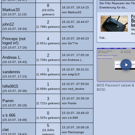
Der Fritz Repeater der Fir
8
16.10.07, 19:14:15
Erweiterung für da...
Markus33
(19.025x
von Markus33
(15.10.07, 11:13)
gelesen)
Fr
Br
2
16.10.07, 18:44:07
john12
b
(1.798x gelesen)
von HCK
(15.10.07, 18:34)
We
An
Fäll...
Princeps (not
4
16.10.07, 18:40:23
loged in!)
(2.651x gelesen)
von Ge°!°er
(16.10.07, 17:16)
2
16.10.07, 17:05:16
Andreas L.
(1.708x gelesen)
von Andreas L.
(16.10.07, 16:43)
1
16.10.07, 09:31:01
sandennis
(1.466x gelesen)
von smgr113
(13.10.07, 17:13)
1
16.10.07, 07:55:04
BIOS Passwort setzen &
hilfe0815
(4.699x gelesen)
von ned_devine
BIOS)
(15.10.07, 20:38)
3
15.10.07, 20:36:19
Pamin
(2.722x gelesen)
von Pamin
(15.10.07, 00:18)
0
15.10.07, 19:48:10
s.k.666
(1.525x gelesen)
von s.k.666
(15.10.07, 19:48)
5
15.10.07, 16:08:16
clet
(11.640x
von Flachzange
(13.10.07, 19:43)
gelesen)