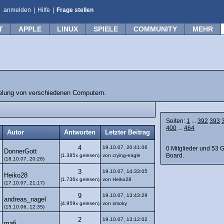
anmelden
|
Hilfe
|
Frage stellen
T
APPLE
LINUX
SPIELE
COMMUNITY
MEHR
belung von verschiedenen Computern.
Seiten:
1
...
392
393
400
...
464
Autor
Antworten
Letzter Beitrag
4
19.10.07, 20:41:06
0 Mitglieder und 53 
DonnerGott
Board.
(1.385x gelesen)
von crying-eagle
(18.10.07, 20:28)
3
19.10.07, 14:33:05
Heiko28
(1.736x gelesen)
von Heiko28
(17.10.07, 21:17)
9
19.10.07, 13:43:29
andreas_nagel
(4.959x gelesen)
von smoky
(15.10.06, 12:35)
2
19.10.07, 13:12:02
mafi