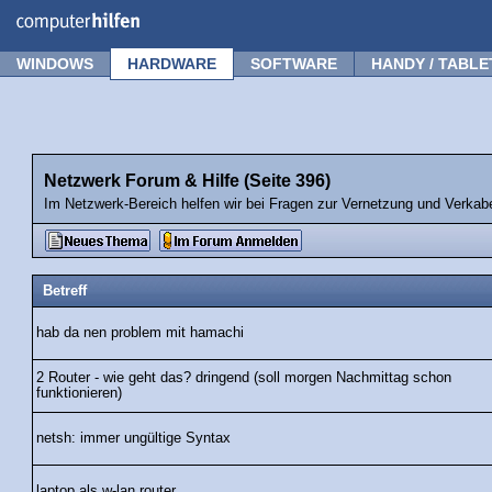
Forum
Tipps
News
Frage stellen
WINDOWS
HARDWARE
SOFTWARE
HANDY / TABLE
Netzwerk Forum & Hilfe (Seite 396)
Im Netzwerk-Bereich helfen wir bei Fragen zur Vernetzung und Verka
Betreff
hab da nen problem mit hamachi
2 Router - wie geht das? dringend (soll morgen Nachmittag schon
funktionieren)
netsh: immer ungültige Syntax
laptop als w-lan router