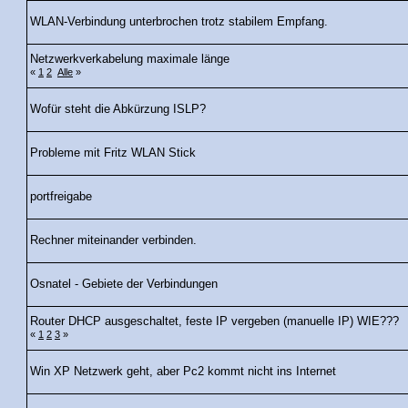
WLAN-Verbindung unterbrochen trotz stabilem Empfang.
Netzwerkverkabelung maximale länge
«
1
2
Alle
»
Wofür steht die Abkürzung ISLP?
Probleme mit Fritz WLAN Stick
portfreigabe
Rechner miteinander verbinden.
Osnatel - Gebiete der Verbindungen
Router DHCP ausgeschaltet, feste IP vergeben (manuelle IP) WIE???
«
1
2
3
»
Win XP Netzwerk geht, aber Pc2 kommt nicht ins Internet