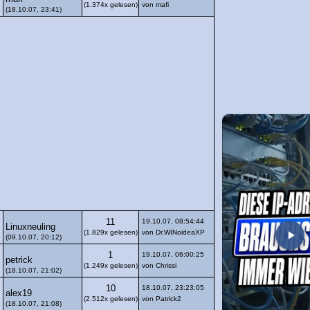
(1.374x gelesen)
von mafi
(18.10.07, 23:41)
11
19.10.07, 08:54:44
Linuxneuling
(1.829x gelesen)
von Dr.WINoideaXP
(09.10.07, 20:12)
1
19.10.07, 06:00:25
petrick
(1.249x gelesen)
von Chrissi
(18.10.07, 21:02)
10
18.10.07, 23:23:05
alex19
(2.512x gelesen)
von Patrick2
(18.10.07, 21:08)