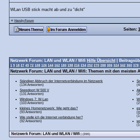
WLan USB stick macht ab und zu "dicht"
«
Handy-Forum
Seiten:
Netzwerk Forum: LAN und WLAN / Wifi
Hilfe Übersicht
| Beitragsüb
1
9
18
27
45
72
108
126
144
162
180
198
216
234
252
270
288
306
324
342
360
378
Netzwerk Forum: LAN und WLAN / Wifi: Themen mit den meisten 
Ständiger Abbruch der Internetverbindung im Netzwerk
Sp
(134 Antworten)
(4
Speedport W 500 V
Al
(131 Antworten)
(2
Windows 7: W-Lan
Wi
(103 Antworten)
(2
kleines Homenetzwerk: Wie geht das?
es
(93 Antworten)
(m
(1
Wie stelle ich die Internet verbindung her?
(92 Antworten)
wo
(1
Netzwerk Forum: LAN und WLAN / Wifi
| (396)