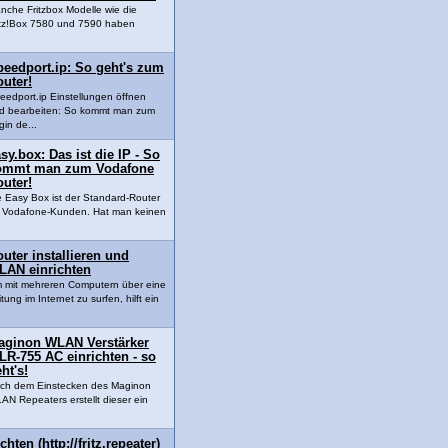
nche Fritzbox Modelle wie die
itz!Box 7580 und 7590 haben
peedport.ip: So geht's zum
uter!
eedport.ip Einstellungen öffnen
d bearbeiten: So kommt man zum
gin de...
sy.box: Das ist die IP - So
ommt man zum Vodafone
uter!
e Easy Box ist der Standard-Router
r Vodafone-Kunden. Hat man keinen
uter installieren und
LAN einrichten
 mit mehreren Computern über eine
tung im Internet zu surfen, hilft ein
aginon WLAN Verstärker
R-755 AC einrichten - so
ht's!
ch dem Einstecken des Maginon
AN Repeaters erstellt dieser ein
chten (http://fritz.repeater)