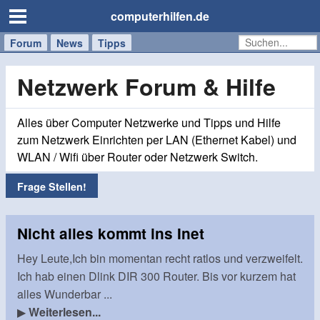
computerhilfen.de
Forum
Handy
Windows
Mac
News
Tipps
/
Tablet
Netzwerk Forum & Hilfe
Alles über Computer Netzwerke und Tipps und Hilfe
zum Netzwerk Einrichten per LAN (Ethernet Kabel) und
WLAN / Wifi über Router oder Netzwerk Switch.
Frage Stellen!
Nicht alles kommt ins Inet
Hey Leute,Ich bin momentan recht ratlos und verzweifelt.
Ich hab einen Dlink DIR 300 Router. Bis vor kurzem hat
alles Wunderbar ...
▶
Weiterlesen...