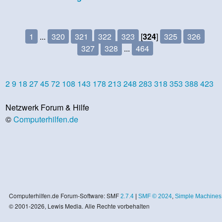
1
...
320
321
322
323
[
324
]
325
326
327
328
...
464
2
9
18
27
45
72
108
143
178
213
248
283
318
353
388
423
Netzwerk Forum & Hilfe
©
Computerhilfen.de
Computerhilfen.de Forum-Software: SMF
2.7.4
|
SMF © 2024
,
Simple Machines
© 2001-2026, Lewis Media. Alle Rechte vorbehalten