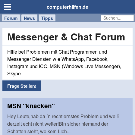
computerhilfen.de
Forum
Handy
Windows
Mac
News
Tipps
/
Tablet
Messenger & Chat Forum
Hilfe bei Problemen mit Chat Programmen und
Messenger Diensten wie WhatsApp, Facebook,
Instagram und ICQ, MSN (Windows Live Messenger),
Skype.
Frage Stellen!
MSN "knacken"
Hey Leute,hab da ´n recht ernstes Problem und weiß
derzeit echt nicht weiter!Bin sicher niemand der
Schatten sieht, wo kein Lich...