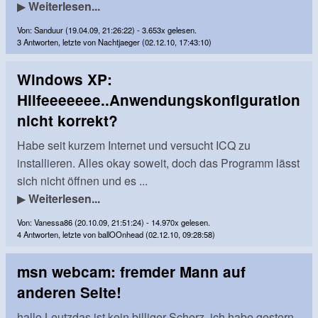
▶
Weiterlesen...
Von: Sanduur (19.04.09, 21:26:22) - 3.653x gelesen.
3 Antworten, letzte von Nachtjaeger (02.12.10, 17:43:10)
Windows XP:
Hilfeeeeeee..Anwendungskonfiguration
nicht korrekt?
Habe seit kurzem Internet und versucht ICQ zu
installieren. Alles okay soweit, doch das Programm lässt
sich nicht öffnen und es ...
▶
Weiterlesen...
Von: Vanessa86 (20.10.09, 21:51:24) - 14.970x gelesen.
4 Antworten, letzte von ballOOnhead (02.12.10, 09:28:58)
msn webcam: fremder Mann auf
anderen Seite!
hallo Leutzdas ist kein billiger Scherz, ich habe gestern