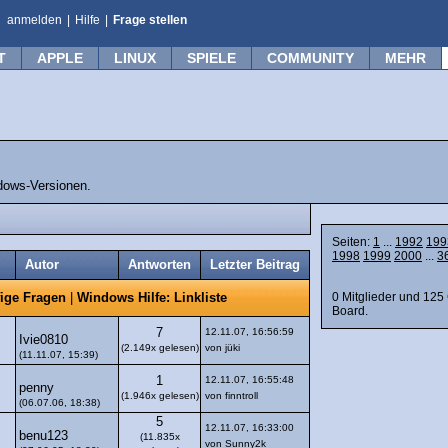
anmelden
|
Hilfe
|
Frage stellen
T
APPLE
LINUX
SPIELE
COMMUNITY
MEHR
dows-Versionen.
Seiten:
1
...
1992
199
1998
1999
2000
...
3
Autor
Antworten
Letzter Beitrag
0 Mitglieder und 125
ige Fragen
|
Windows Hilfe: Linkliste
Board.
7
12.11.07, 16:56:59
Ivie0810
(2.149x gelesen)
von jüki
(11.11.07, 15:39)
1
12.11.07, 16:55:48
penny
(1.946x gelesen)
von finntroll
(06.07.06, 18:38)
5
12.11.07, 16:33:00
benu123
(11.835x
von Sunny2k