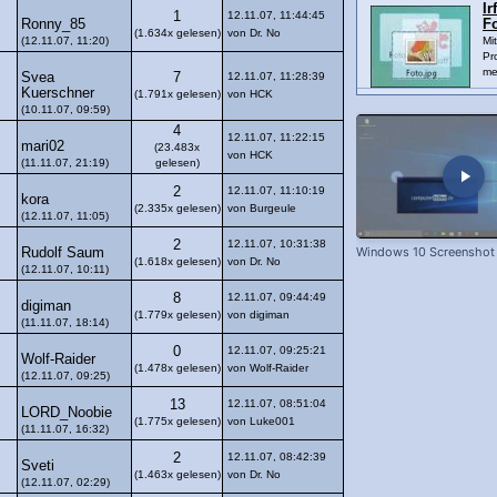
Ir
1
12.11.07, 11:44:45
Ronny_85
F
(1.634x gelesen)
von Dr. No
(12.11.07, 11:20)
Mi
Pr
me
Svea
7
12.11.07, 11:28:39
Kuerschner
(1.791x gelesen)
von HCK
(10.11.07, 09:59)
4
12.11.07, 11:22:15
mari02
(23.483x
von HCK
(11.11.07, 21:19)
gelesen)
2
12.11.07, 11:10:19
kora
(2.335x gelesen)
von Burgeule
(12.11.07, 11:05)
2
12.11.07, 10:31:38
Windows 10 Screenshot
Rudolf Saum
(1.618x gelesen)
von Dr. No
(12.11.07, 10:11)
8
12.11.07, 09:44:49
digiman
(1.779x gelesen)
von digiman
(11.11.07, 18:14)
0
12.11.07, 09:25:21
Wolf-Raider
(1.478x gelesen)
von Wolf-Raider
(12.11.07, 09:25)
13
12.11.07, 08:51:04
LORD_Noobie
(1.775x gelesen)
von Luke001
(11.11.07, 16:32)
2
12.11.07, 08:42:39
Sveti
(1.463x gelesen)
von Dr. No
(12.11.07, 02:29)