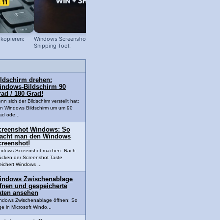
 kopieren:
Windows Screenshot mit dem
Ordnung mit Windows 11: so räums
Snipping Tool!
du deinen Desktop auf!
ildschirm drehen:
indows-Bildschirm 90
ad / 180 Grad!
nn sich der Bildschirm verstellt hat:
n Windows Bildschirm um um 90
ad ode...
creenshot Windows: So
acht man den Windows
creenshot!
ndows Screenshot machen: Nach
ücken der Screenshot Taste
eichert Windows ...
indows Zwischenablage
ffnen und gespeicherte
aten ansehen
ndows Zwischenablage öffnen: So
e in Microsoft Windo...