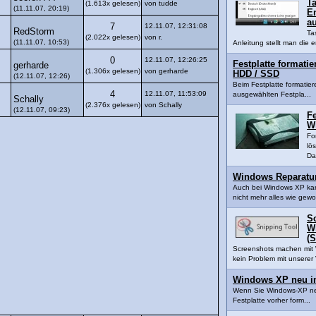
Ta
(1.613x gelesen)
von tudde
(11.11.07, 20:19)
En
a
7
12.11.07, 12:31:08
RedStorm
Ta
(2.022x gelesen)
von r.
(11.11.07, 10:53)
Anleitung stellt man die e
0
12.11.07, 12:26:25
Festplatte formatie
gerharde
(1.306x gelesen)
von gerharde
HDD / SSD
(12.11.07, 12:26)
Beim Festplatte formatier
4
12.11.07, 11:53:09
ausgewählten Festpla...
Schally
(2.376x gelesen)
von Schally
(12.11.07, 09:23)
Fe
W
Fo
lö
Da
Windows Reparatur
Auch bei Windows XP ka
nicht mehr alles wie gewo
S
W
(S
Screenshots machen mit 
kein Problem mit unserer V
Windows XP neu in
Wenn Sie Windows-XP neu 
Festplatte vorher form...