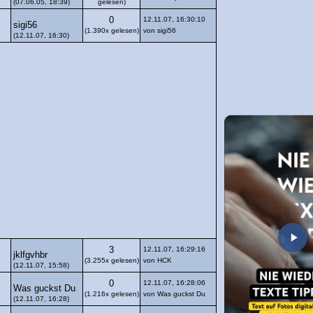
(07.06.05, 18:39)
gelesen)
0
12.11.07, 16:30:10
sigi56
(1.390x gelesen)
von sigi56
(12.11.07, 16:30)
3
12.11.07, 16:29:16
jklfgvhbr
(3.255x gelesen)
von HCK
(12.11.07, 15:58)
0
12.11.07, 16:28:06
Was guckst Du
(1.216x gelesen)
von Was guckst Du
(12.11.07, 16:28)