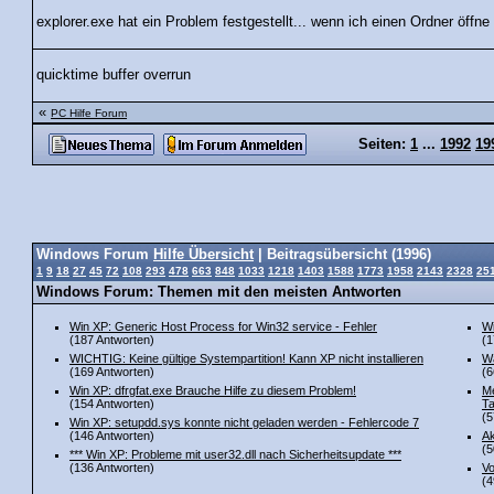
explorer.exe hat ein Problem festgestellt... wenn ich einen Ordner öffne
quicktime buffer overrun
«
PC Hilfe Forum
Seiten:
1
...
1992
19
Windows Forum
Hilfe Übersicht
| Beitragsübersicht (1996)
1
9
18
27
45
72
108
293
478
663
848
1033
1218
1403
1588
1773
1958
2143
2328
25
Windows Forum: Themen mit den meisten Antworten
Win XP: Generic Host Process for Win32 service - Fehler
Wi
(187 Antworten)
(1
WICHTIG: Keine gültige Systempartition! Kann XP nicht installieren
Wa
(169 Antworten)
(6
Win XP: dfrgfat.exe Brauche Hilfe zu diesem Problem!
Me
(154 Antworten)
Ta
(5
Win XP: setupdd.sys konnte nicht geladen werden - Fehlercode 7
(146 Antworten)
Ak
(5
*** Win XP: Probleme mit user32.dll nach Sicherheitsupdate ***
(136 Antworten)
Vo
(4