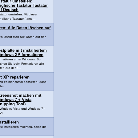
statur umstellen:
glische Tastatur Tastatur
uf Deutsch
statur umstellen: Mit dieser
nglische Tastatur / ame...
ren: Alle Daten löschen auf
en löscht man alle Daten auf der
stplatte mit installiertem
indows XP formatieren
rmatieren unter Windows: So
schen Sie beim Formatieren alle
ten auf der F...
: XP reparieren
nn es manchmal passieren, dass
hn...
creenshot machen mit
indows 7 + Vista
nipping Tool)
Windows Vista und Windows 7 -
i...
stallieren
installieren möchten, sollte die