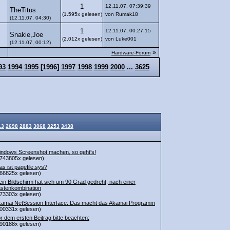
1
12.11.07, 07:39:39
TheTitus
(1.595x gelesen)
von Rumak18
(12.11.07, 04:30)
1
12.11.07, 00:27:15
Snakie,Joe
(2.012x gelesen)
von Luke001
(12.11.07, 00:12)
»
Hardware-Forum
93
1994
1995
[
1996
]
1997
1998
1999
2000
...
3625
13
2698
2883
3068
3253
3438
ndows Screenshot machen, so geht's!
743805x gelesen)
s ist pagefile.sys?
66825x gelesen)
in Bildschirm hat sich um 90 Grad gedreht, nach einer
stenkombination
73303x gelesen)
amai NetSession Interface: Das macht das Akamai Programm
00331x gelesen)
r dem ersten Beitrag bitte beachten:
90188x gelesen)