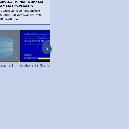
fanview: Bilder in andere
ormate umwandeln
t dem kostenlosen Bildanzeige-
ogramm Irfanview lässt sich viel
hr machen,...
 machen!
Windows 98: Scandisk
Cookies löschen im Edge Browser!