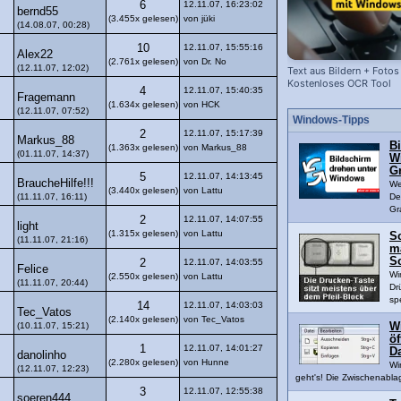
6
12.11.07, 16:23:02
bernd55
(3.455x gelesen)
von jüki
(14.08.07, 00:28)
10
12.11.07, 15:55:16
Alex22
(2.761x gelesen)
von Dr. No
(12.11.07, 12:02)
Text aus Bildern + Fotos
Kostenloses OCR Tool
4
12.11.07, 15:40:35
Fragemann
(1.634x gelesen)
von HCK
(12.11.07, 07:52)
Windows-Tipps
2
12.11.07, 15:17:39
Markus_88
B
(1.363x gelesen)
von Markus_88
(01.11.07, 14:37)
W
Gr
5
12.11.07, 14:13:45
BraucheHilfe!!!
We
(3.440x gelesen)
von Lattu
(11.11.07, 16:11)
De
Gr
2
12.11.07, 14:07:55
light
(1.315x gelesen)
von Lattu
S
(11.11.07, 21:16)
m
S
2
12.11.07, 14:03:55
Felice
Wi
(2.550x gelesen)
von Lattu
(11.11.07, 20:44)
Dr
sp
14
12.11.07, 14:03:03
Tec_Vatos
(2.140x gelesen)
von Tec_Vatos
(10.11.07, 15:21)
W
ö
1
12.11.07, 14:01:27
D
danolinho
(2.280x gelesen)
von Hunne
Wi
(12.11.07, 12:23)
geht's! Die Zwischenablag
3
12.11.07, 12:55:38
soeren444